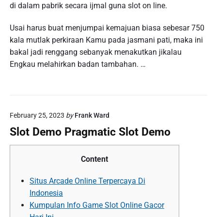
di dalam pabrik secara ijmal guna slot on line.
Usai harus buat menjumpai kemajuan biasa sebesar 750
kala mutlak perkiraan Kamu pada jasmani pati, maka ini
bakal jadi renggang sebanyak menakutkan jikalau
Engkau melahirkan badan tambahan. …
February 25, 2023
by
Frank Ward
Slot Demo Pragmatic Slot Demo
Content
Situs Arcade Online Terpercaya Di
Indonesia
Kumpulan Info Game Slot Online Gacor