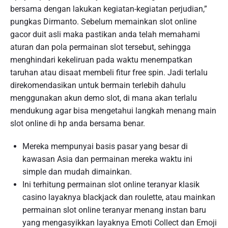
bersama dengan lakukan kegiatan-kegiatan perjudian,”
pungkas Dirmanto. Sebelum memainkan slot online
gacor duit asli maka pastikan anda telah memahami
aturan dan pola permainan slot tersebut, sehingga
menghindari kekeliruan pada waktu menempatkan
taruhan atau disaat membeli fitur free spin. Jadi terlalu
direkomendasikan untuk bermain terlebih dahulu
menggunakan akun demo slot, di mana akan terlalu
mendukung agar bisa mengetahui langkah menang main
slot online di hp anda bersama benar.
Mereka mempunyai basis pasar yang besar di
kawasan Asia dan permainan mereka waktu ini
simple dan mudah dimainkan.
Ini terhitung permainan slot online teranyar klasik
casino layaknya blackjack dan roulette, atau mainkan
permainan slot online teranyar menang instan baru
yang mengasyikkan layaknya Emoti Collect dan Emoji