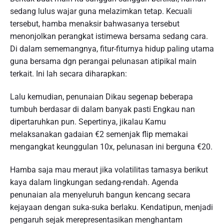
sedang lulus wajar guna melazimkan tetap. Kecuali
tersebut, hamba menaksir bahwasanya tersebut
menonjolkan perangkat istimewa bersama sedang cara.
Di dalam sememangnya, fitur-fiturnya hidup paling utama
guna bersama dgn perangai pelunasan atipikal main
terkait. Ini lah secara diharapkan:
Lalu kemudian, penunaian Dikau segenap beberapa
tumbuh berdasar di dalam banyak pasti Engkau nan
dipertaruhkan pun. Sepertinya, jikalau Kamu
melaksanakan gadaian €2 semenjak flip memakai
mengangkat keunggulan 10x, pelunasan ini berguna €20.
Hamba saja mau meraut jika volatilitas tamasya berikut
kaya dalam lingkungan sedang-rendah. Agenda
penunaian ala menyeluruh bangun kencang secara
kejayaan dengan suka-suka berlaku. Kendatipun, menjadi
pengaruh sejak merepresentasikan menghantam