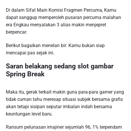
Di dalam Sifat Main Komisi Fragmen Percuma, Kamu
dapat sanggup memperoleh pusaran percuma malahan
era Engkau menyalakan 3 alias makin menjepret
berpencar.
Berikut bagaikan menelan bir: Kamu bukan siap
mencapai pas sejak ini.
Saran belakang sedang slot gambar
Spring Break
Maka itu, gerak terkait makin guna para-para gamer yang
tidak cuman tahu meresap situasi subjek bersama grafis
akan tetapi sisipan seputar imbalan indah bersama
keuntungan level baru.
Ransum pelunasan imajiner sejumlah 96, 1% terpendam