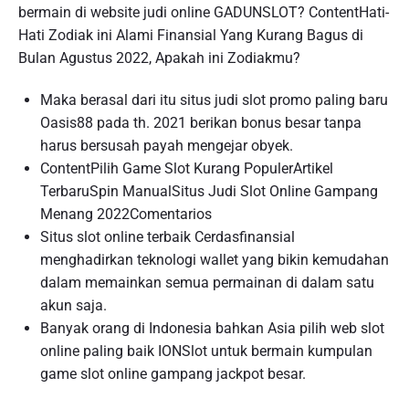
bermain di website judi online GADUNSLOT? ContentHati-
Hati Zodiak ini Alami Finansial Yang Kurang Bagus di
Bulan Agustus 2022, Apakah ini Zodiakmu?
Maka berasal dari itu situs judi slot promo paling baru
Oasis88 pada th. 2021 berikan bonus besar tanpa
harus bersusah payah mengejar obyek.
ContentPilih Game Slot Kurang PopulerArtikel
TerbaruSpin ManualSitus Judi Slot Online Gampang
Menang 2022Comentarios
Situs slot online terbaik Cerdasfinansial
menghadirkan teknologi wallet yang bikin kemudahan
dalam memainkan semua permainan di dalam satu
akun saja.
Banyak orang di Indonesia bahkan Asia pilih web slot
online paling baik IONSlot untuk bermain kumpulan
game slot online gampang jackpot besar.