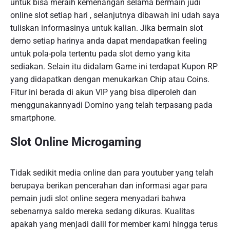
untuk bisa meraih kemenangan selama bermain judi
online slot setiap hari , selanjutnya dibawah ini udah saya
tuliskan informasinya untuk kalian. Jika bermain slot
demo setiap harinya anda dapat mendapatkan feeling
untuk pola-pola tertentu pada slot demo yang kita
sediakan. Selain itu didalam Game ini terdapat Kupon RP
yang didapatkan dengan menukarkan Chip atau Coins.
Fitur ini berada di akun VIP yang bisa diperoleh dan
menggunakannyadi Domino yang telah terpasang pada
smartphone.
Slot Online Microgaming
Tidak sedikit media online dan para youtuber yang telah
berupaya berikan pencerahan dan informasi agar para
pemain judi slot online segera menyadari bahwa
sebenarnya saldo mereka sedang dikuras. Kualitas
apakah yang menjadi dalil for member kami hingga terus