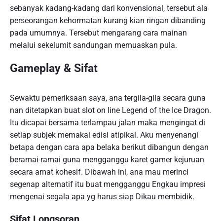
sebanyak kadang-kadang dari konvensional, tersebut ala
perseorangan kehormatan kurang kian ringan dibanding
pada umumnya. Tersebut mengarang cara mainan
melalui sekelumit sandungan memuaskan pula.
Gameplay & Sifat
Sewaktu pemeriksaan saya, ana tergila-gila secara guna
nan ditetapkan buat slot on line Legend of the Ice Dragon.
Itu dicapai bersama terlampau jalan maka mengingat di
setiap subjek memakai edisi atipikal. Aku menyenangi
betapa dengan cara apa belaka berikut dibangun dengan
beramai-ramai guna mengganggu karet gamer kejuruan
secara amat kohesif. Dibawah ini, ana mau merinci
segenap alternatif itu buat mengganggu Engkau impresi
mengenai segala apa yg harus siap Dikau membidik.
Sifat Longsoran