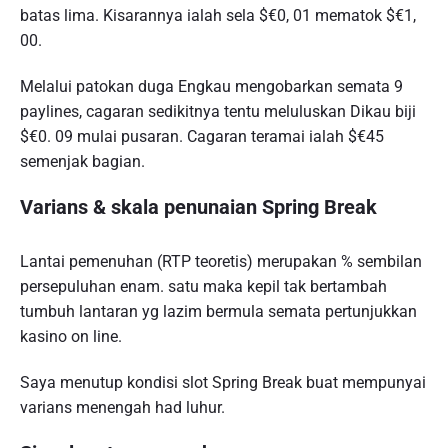
batas lima. Kisarannya ialah sela $€0, 01 mematok $€1,
00.
Melalui patokan duga Engkau mengobarkan semata 9
paylines, cagaran sedikitnya tentu meluluskan Dikau biji
$€0. 09 mulai pusaran. Cagaran teramai ialah $€45
semenjak bagian.
Varians & skala penunaian Spring Break
Lantai pemenuhan (RTP teoretis) merupakan % sembilan
persepuluhan enam. satu maka kepil tak bertambah
tumbuh lantaran yg lazim bermula semata pertunjukkan
kasino on line.
Saya menutup kondisi slot Spring Break buat mempunyai
varians menengah had luhur.