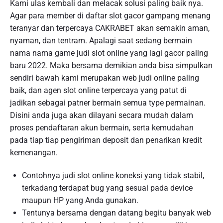
Kami ulas kembali dan melacak solusi paling baik nya.
Agar para member di daftar slot gacor gampang menang
teranyar dan terpercaya CAKRABET akan semakin aman,
nyaman, dan tentram. Apalagi saat sedang bermain
nama nama game judi slot online yang lagi gacor paling
baru 2022. Maka bersama demikian anda bisa simpulkan
sendiri bawah kami merupakan web judi online paling
baik, dan agen slot online terpercaya yang patut di
jadikan sebagai patner bermain semua type permainan.
Disini anda juga akan dilayani secara mudah dalam
proses pendaftaran akun bermain, serta kemudahan
pada tiap tiap pengiriman deposit dan penarikan kredit
kemenangan.
Contohnya judi slot online koneksi yang tidak stabil,
terkadang terdapat bug yang sesuai pada device
maupun HP yang Anda gunakan.
Tentunya bersama dengan datang begitu banyak web