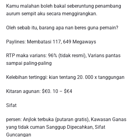
Kamu malahan boleh bakal seberuntung penambang
aurum sempit aku secara menggirangkan.
Oleh sebab itu, barang apa nan beres guna pemain?
Paylines: Membatasi 117, 649 Megaways
RTP maka varians: 96% (tidak resmi), Varians pantas
sampai paling-paling
Kelebihan tertinggi: kian tentang 20. 000 x tanggungan
Kitaran agunan: $€0. 10 – $€4
Sifat
persen: Anjlok terbuka (putaran gratis), Kawasan Ganas
yang tidak cuman Sanggup Dipecahkan, Sifat
Guncangan