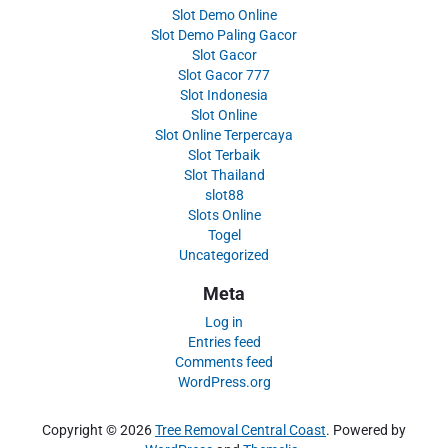
Slot Demo Online
Slot Demo Paling Gacor
Slot Gacor
Slot Gacor 777
Slot Indonesia
Slot Online
Slot Online Terpercaya
Slot Terbaik
Slot Thailand
slot88
Slots Online
Togel
Uncategorized
Meta
Log in
Entries feed
Comments feed
WordPress.org
Copyright © 2026
Tree Removal Central Coast
. Powered by