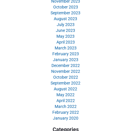
November 2023
October 2023
September 2023
August 2023
July 2023
June 2023
May 2023
April 2023
March 2023
February 2023
January 2023
December 2022
November 2022
October 2022
September 2022
August 2022
May 2022
April 2022
March 2022
February 2022
January 2020
Categories