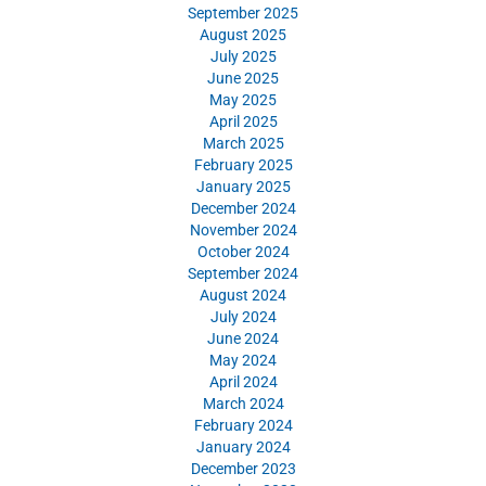
September 2025
August 2025
July 2025
June 2025
May 2025
April 2025
March 2025
February 2025
January 2025
December 2024
November 2024
October 2024
September 2024
August 2024
July 2024
June 2024
May 2024
April 2024
March 2024
February 2024
January 2024
December 2023