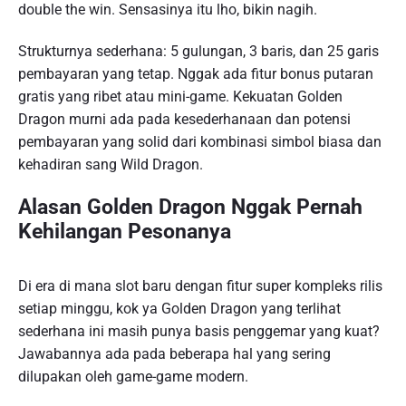
double the win. Sensasinya itu lho, bikin nagih.
Strukturnya sederhana: 5 gulungan, 3 baris, dan 25 garis
pembayaran yang tetap. Nggak ada fitur bonus putaran
gratis yang ribet atau mini-game. Kekuatan Golden
Dragon murni ada pada kesederhanaan dan potensi
pembayaran yang solid dari kombinasi simbol biasa dan
kehadiran sang Wild Dragon.
Alasan Golden Dragon Nggak Pernah
Kehilangan Pesonanya
Di era di mana slot baru dengan fitur super kompleks rilis
setiap minggu, kok ya Golden Dragon yang terlihat
sederhana ini masih punya basis penggemar yang kuat?
Jawabannya ada pada beberapa hal yang sering
dilupakan oleh game-game modern.