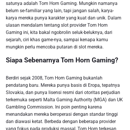
satunya adalah Tom Horn Gaming. Mungkin namanya
belum se-familiar yang lain, tapi jangan salah, karya-
karya mereka punya karakter yang kuat dan unik. Dalam
ulasan mendalam tentang slot provider Tom Horn
Gaming ini, kita bakal ngobrolin seluk-beluknya, dari
sejarah, ciri khas game-nya, sampai kenapa kamu
mungkin perlu mencoba putaran di slot mereka.
Siapa Sebenarnya Tom Horn Gaming?
Berdiri sejak 2008, Tom Horn Gaming bukanlah
pendatang baru. Mereka punya basis di Eropa, tepatnya
Slovakia, dan punya lisensi resmi dari otoritas perjudian
terkemuka seperti Malta Gaming Authority (MGA) dan UK
Gambling Commission. Ini poin penting karena
menandakan mereka beroperasi dengan standar tinggi
dan diawasi ketat. Berbeda dengan beberapa provider
yang fokus pada produksi massal, Tom Horn terkesan