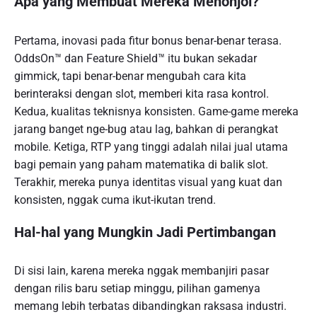
Apa yang Membuat Mereka Menonjol?
Pertama, inovasi pada fitur bonus benar-benar terasa.
OddsOn™ dan Feature Shield™ itu bukan sekadar
gimmick, tapi benar-benar mengubah cara kita
berinteraksi dengan slot, memberi kita rasa kontrol.
Kedua, kualitas teknisnya konsisten. Game-game mereka
jarang banget nge-bug atau lag, bahkan di perangkat
mobile. Ketiga, RTP yang tinggi adalah nilai jual utama
bagi pemain yang paham matematika di balik slot.
Terakhir, mereka punya identitas visual yang kuat dan
konsisten, nggak cuma ikut-ikutan trend.
Hal-hal yang Mungkin Jadi Pertimbangan
Di sisi lain, karena mereka nggak membanjiri pasar
dengan rilis baru setiap minggu, pilihan gamenya
memang lebih terbatas dibandingkan raksasa industri.