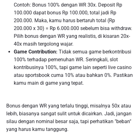
Contoh: Bonus 100% dengan WR 30x. Deposit Rp
100.000 dapat bonus Rp 100.000, total jadi Rp
200.000. Maka, kamu harus bertaruh total (Rp
200.000 x 30) = Rp 6.000.000 sebelum bisa withdraw.
Pilih bonus dengan WR yang realistis, di kisaran 20x-
40x masih tergolong wajar.
Game Contribution:
Tidak semua game berkontribusi
100% terhadap pemenuhan WR. Seringkali, slot
kontribusinya 100%, tapi game lain seperti live casino
atau sportsbook cuma 10% atau bahkan 0%. Pastikan
kamu main di game yang tepat.
Bonus dengan WR yang terlalu tinggi, misalnya 50x atau
lebih, biasanya sangat sulit untuk dicairkan. Jadi, jangan
silau dengan nominal besar saja, tapi perhatikan "beban"
yang harus kamu tanggung.