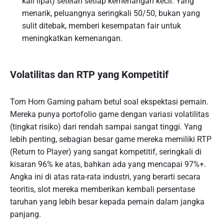
kali lipat) setelah setiap kemenangan kecil. Yang
menarik, peluangnya seringkali 50/50, bukan yang
sulit ditebak, memberi kesempatan fair untuk
meningkatkan kemenangan.
Volatilitas dan RTP yang Kompetitif
Tom Horn Gaming paham betul soal ekspektasi pemain.
Mereka punya portofolio game dengan variasi volatilitas
(tingkat risiko) dari rendah sampai sangat tinggi. Yang
lebih penting, sebagian besar game mereka memiliki RTP
(Return to Player) yang sangat kompetitif, seringkali di
kisaran 96% ke atas, bahkan ada yang mencapai 97%+.
Angka ini di atas rata-rata industri, yang berarti secara
teoritis, slot mereka memberikan kembali persentase
taruhan yang lebih besar kepada pemain dalam jangka
panjang.