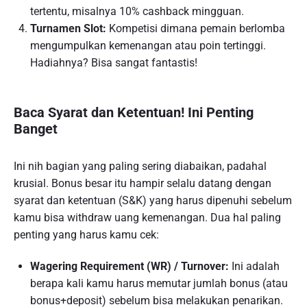
tertentu, misalnya 10% cashback mingguan.
Turnamen Slot:
Kompetisi dimana pemain berlomba
mengumpulkan kemenangan atau poin tertinggi.
Hadiahnya? Bisa sangat fantastis!
Baca Syarat dan Ketentuan! Ini Penting
Banget
Ini nih bagian yang paling sering diabaikan, padahal
krusial. Bonus besar itu hampir selalu datang dengan
syarat dan ketentuan (S&K) yang harus dipenuhi sebelum
kamu bisa withdraw uang kemenangan. Dua hal paling
penting yang harus kamu cek:
Wagering Requirement (WR) / Turnover:
Ini adalah
berapa kali kamu harus memutar jumlah bonus (atau
bonus+deposit) sebelum bisa melakukan penarikan.