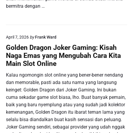
bermitra dengan …
April 7, 2026
by
Frank Ward
Golden Dragon Joker Gaming: Kisah
Naga Emas yang Mengubah Cara Kita
Main Slot Online
Kalau ngomongin slot online yang bener-bener nendang
dan memorable, pasti ada satu nama yang langsung
keinget: Golden Dragon dari Joker Gaming. Ini bukan
cuma sekadar game slot biasa, lho. Buat banyak pemain,
baik yang baru nyemplung atau yang sudah jadi kolektor
kemenangan, Golden Dragon itu ibarat teman lama yang
selalu bisa diandalkan buat kasih sensasi dan peluang.
Joker Gaming sendiri, sebagai provider yang udah nggak