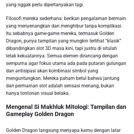
yang nggak perlu dipertanyakan lagi.
Filosofi mereka sederhana: berikan pengalaman bermain
yang menyenangkan dan menghibur tanpa komplikasi.
Itu sebabnya game-game mereka, termasuk Golden
Dragon, punya tampilan yang mungkin terlihat “klasik”
dibandingkan slot 3D masa kini, tapi justru di situlah
letak kekuatannya. Semua elemen dirancang dengan
sempurna agar fokus utama ada pada putaran gulungan
dan antisipasi akan kombinasi simbol yang
menguntungkan. Mereka paham betul bahwa jantung
dari permainan slot adalah sensasi menang, bukan
hanya tontonan visual belaka.
Mengenal Si Makhluk Mitologi: Tampilan dan
Gameplay Golden Dragon
Golden Dragon langsung menyapa kamu dengan latar