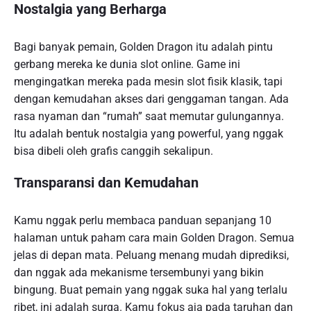
Nostalgia yang Berharga
Bagi banyak pemain, Golden Dragon itu adalah pintu
gerbang mereka ke dunia slot online. Game ini
mengingatkan mereka pada mesin slot fisik klasik, tapi
dengan kemudahan akses dari genggaman tangan. Ada
rasa nyaman dan “rumah” saat memutar gulungannya.
Itu adalah bentuk nostalgia yang powerful, yang nggak
bisa dibeli oleh grafis canggih sekalipun.
Transparansi dan Kemudahan
Kamu nggak perlu membaca panduan sepanjang 10
halaman untuk paham cara main Golden Dragon. Semua
jelas di depan mata. Peluang menang mudah diprediksi,
dan nggak ada mekanisme tersembunyi yang bikin
bingung. Buat pemain yang nggak suka hal yang terlalu
ribet, ini adalah surga. Kamu fokus aja pada taruhan dan