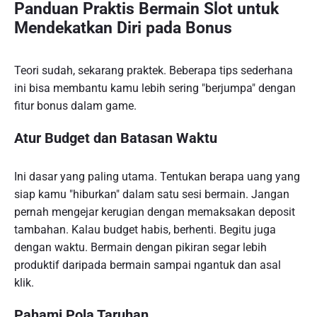
Panduan Praktis Bermain Slot untuk
Mendekatkan Diri pada Bonus
Teori sudah, sekarang praktek. Beberapa tips sederhana
ini bisa membantu kamu lebih sering "berjumpa" dengan
fitur bonus dalam game.
Atur Budget dan Batasan Waktu
Ini dasar yang paling utama. Tentukan berapa uang yang
siap kamu "hiburkan" dalam satu sesi bermain. Jangan
pernah mengejar kerugian dengan memaksakan deposit
tambahan. Kalau budget habis, berhenti. Begitu juga
dengan waktu. Bermain dengan pikiran segar lebih
produktif daripada bermain sampai ngantuk dan asal
klik.
Pahami Pola Taruhan