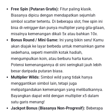
Free Spin (Putaran Gratis):
Fitur paling klasik.
Biasanya dipicu dengan mendapatkan sejumlah
simbol scatter tertentu. Di beberapa slot, free spin ini
bisa di-
retrigger
dan punya multiplier yang gila-gilaan,
misalnya kemenangan dikali 5x atau bahkan 10x.
Bonus Round / Mini Game:
Ini yang bikin seru! Kamu
akan diajak ke layar berbeda untuk memainkan game
sederhana, seperti memilih kotak hadiah,
mengumpulkan koin, atau berburu harta karun.
Potensi kemenangannya di sini seringkali jauh lebih
besar daripada putaran biasa.
Multiplier Wilds:
Simbol wild yang tidak hanya
menggantikan simbol lain, tetapi juga
melipatgandakan kemenangan yang melibatkannya.
Bayangkan dapat wild dengan multiplier x5 dalam
satu garis menang!
Jackpot Bonus (Biasanya Non-Progresif):
Beberapa