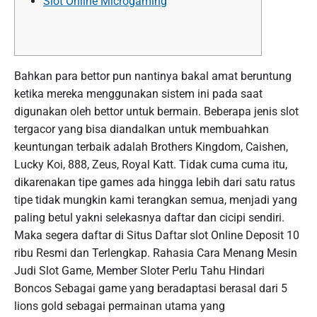
Slot Online Microgaming
Bahkan para bettor pun nantinya bakal amat beruntung
ketika mereka menggunakan sistem ini pada saat
digunakan oleh bettor untuk bermain. Beberapa jenis slot
tergacor yang bisa diandalkan untuk membuahkan
keuntungan terbaik adalah Brothers Kingdom, Caishen,
Lucky Koi, 888, Zeus, Royal Katt. Tidak cuma cuma itu,
dikarenakan tipe games ada hingga lebih dari satu ratus
tipe tidak mungkin kami terangkan semua, menjadi yang
paling betul yakni selekasnya daftar dan cicipi sendiri.
Maka segera daftar di Situs Daftar slot Online Deposit 10
ribu Resmi dan Terlengkap. Rahasia Cara Menang Mesin
Judi Slot Game, Member Sloter Perlu Tahu Hindari
Boncos Sebagai game yang beradaptasi berasal dari 5
lions gold sebagai permainan utama yang