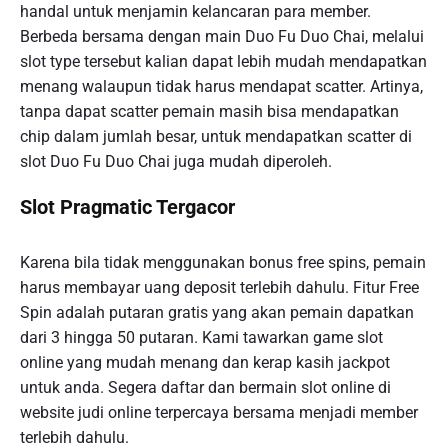
handal untuk menjamin kelancaran para member.
Berbeda bersama dengan main Duo Fu Duo Chai, melalui
slot type tersebut kalian dapat lebih mudah mendapatkan
menang walaupun tidak harus mendapat scatter. Artinya,
tanpa dapat scatter pemain masih bisa mendapatkan
chip dalam jumlah besar, untuk mendapatkan scatter di
slot Duo Fu Duo Chai juga mudah diperoleh.
Slot Pragmatic Tergacor
Karena bila tidak menggunakan bonus free spins, pemain
harus membayar uang deposit terlebih dahulu. Fitur Free
Spin adalah putaran gratis yang akan pemain dapatkan
dari 3 hingga 50 putaran. Kami tawarkan game slot
online yang mudah menang dan kerap kasih jackpot
untuk anda. Segera daftar dan bermain slot online di
website judi online terpercaya bersama menjadi member
terlebih dahulu.