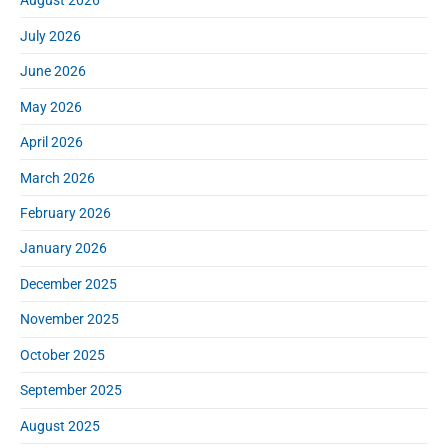
August 2026
o
y
t
f
s
S
n
:
July 2026
o
t
i
r
:
d
June 2026
:
e
May 2026
b
a
April 2026
r
March 2026
February 2026
January 2026
December 2025
November 2025
October 2025
September 2025
August 2025