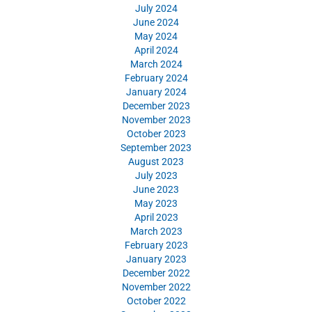
July 2024
June 2024
May 2024
April 2024
March 2024
February 2024
January 2024
December 2023
November 2023
October 2023
September 2023
August 2023
July 2023
June 2023
May 2023
April 2023
March 2023
February 2023
January 2023
December 2022
November 2022
October 2022