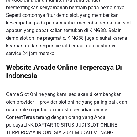
mementingkan kenyamanan bermain pada pemainnya.
Seperti contohnya fitur demo slot, yang memberikan
kesempatan pada pemain untuk mencoba permainan slot
apapun yang dapat kalian temukan di KING88. Selain
demo slot online pragmatic, KING88 juga disukai karena
keamanan dan respon cepat berasal dari customer
service 24 jam mereka.
Website Arcade Online Terpercaya Di
Indonesia
Game Slot Online yang kami sediakan dikembangkan
oleh provider – provider slot online yang paling baik dan
udah miliki reputasi di industri perjudian online.
ContentTerus terang dengan orang yang Anda
percayaLINK DAFTAR 10 SITUS JUDI SLOT ONLINE
TERPERCAYA INDONESIA 2021 MUDAH MENANG