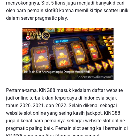
menyokongnya, Slot 5 lions juga menjadi banyak dicari
oleh para pemain slot88 karena memiliki tipe scatter unik
dalam server pragmatic play.
Pertama-tama, KING88 masuk kedalam daftar website
judi online terbaik dan terpercaya di Indonesia sejak
tahun 2020, 2021, dan 2022. Selain dikenal sebagai
website slot online yang sering kasih jackpot, KING88
juga dikenal para pemainya sebagai website slot online
pragmatic paling baik. Pemain slot sering kali bermain di
KING88 gara-gara fitur-fiturnya yang sangat