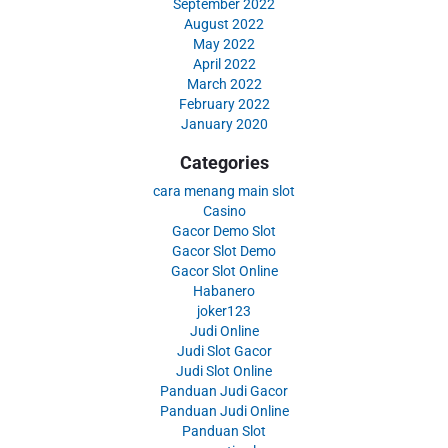
September 2022
August 2022
May 2022
April 2022
March 2022
February 2022
January 2020
Categories
cara menang main slot
Casino
Gacor Demo Slot
Gacor Slot Demo
Gacor Slot Online
Habanero
joker123
Judi Online
Judi Slot Gacor
Judi Slot Online
Panduan Judi Gacor
Panduan Judi Online
Panduan Slot