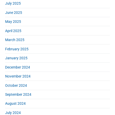
July 2025
June 2025
May 2025
April 2025
March 2025
February 2025
January 2025
December 2024
November 2024
October 2024
September 2024
August 2024
July 2024