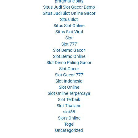
pragmatic play
Situs Judi Slot Gacor Demo
Situs Judi Slot Online Gacor
Situs Slot
Situs Slot Online
Situs Slot Viral
Slot
Slot 777
Slot Demo Gacor
Slot Demo Online
Slot Demo Paling Gacor
Slot Gacor
Slot Gacor 777
Slot Indonesia
Slot Online
Slot Online Terpercaya
Slot Terbaik
Slot Thailand
slot88
Slots Online
Togel
Uncategorized