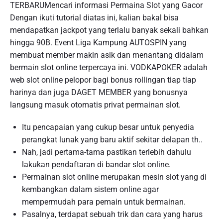
TERBARUMencari informasi Permaina Slot yang Gacor
Dengan ikuti tutorial diatas ini, kalian bakal bisa
mendapatkan jackpot yang terlalu banyak sekali bahkan
hingga 90B. Event Liga Kampung AUTOSPIN yang
membuat member makin asik dan menantang didalam
bermain slot online terpercaya ini. VODKAPOKER adalah
web slot online pelopor bagi bonus rollingan tiap tiap
harinya dan juga DAGET MEMBER yang bonusnya
langsung masuk otomatis privat permainan slot.
Itu pencapaian yang cukup besar untuk penyedia
perangkat lunak yang baru aktif sekitar delapan th..
Nah, jadi pertama-tama pastikan terlebih dahulu
lakukan pendaftaran di bandar slot online.
Permainan slot online merupakan mesin slot yang di
kembangkan dalam sistem online agar
mempermudah para pemain untuk bermainan.
Pasalnya, terdapat sebuah trik dan cara yang harus