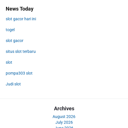
News Today
slot gacor hari ini
togel
slot gacor
situs slot terbaru
slot
pompa303 slot
Judi slot
Archives
August 2026
July 2026