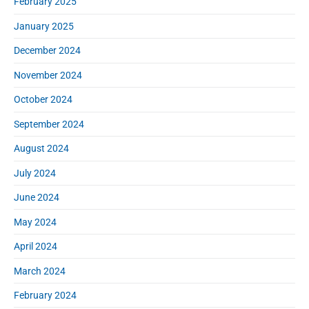
February 2025
January 2025
December 2024
November 2024
October 2024
September 2024
August 2024
July 2024
June 2024
May 2024
April 2024
March 2024
February 2024