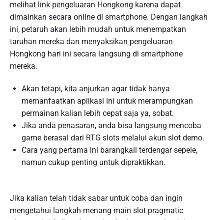
melihat link pengeluaran Hongkong karena dapat
dimainkan secara online di smartphone. Dengan langkah
ini, petaruh akan lebih mudah untuk menempatkan
taruhan mereka dan menyaksikan pengeluaran
Hongkong hari ini secara langsung di smartphone
mereka.
Akan tetapi, kita anjurkan agar tidak hanya
memanfaatkan aplikasi ini untuk merampungkan
permainan kalian lebih cepat saja ya, sobat.
Jika anda penasaran, anda bisa langsung mencoba
game berasal dari RTG slots melalui akun slot demo.
Cara yang pertama ini barangkali terdengar sepele,
namun cukup penting untuk dipraktikkan.
Jika kalian telah tidak sabar untuk coba dan ingin
mengetahui langkah menang main slot pragmatic