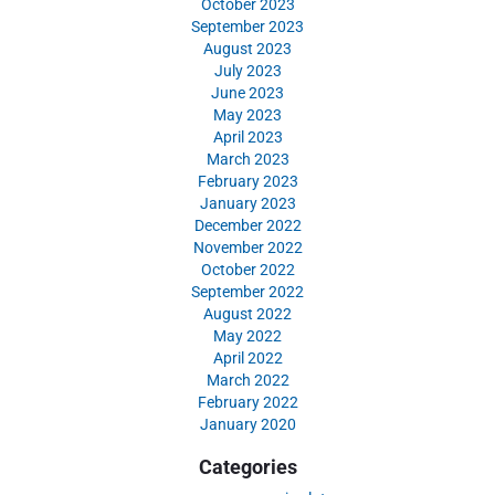
October 2023
September 2023
August 2023
July 2023
June 2023
May 2023
April 2023
March 2023
February 2023
January 2023
December 2022
November 2022
October 2022
September 2022
August 2022
May 2022
April 2022
March 2022
February 2022
January 2020
Categories