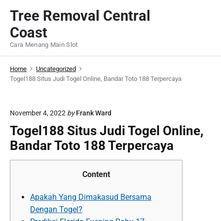
S
Tree Removal Central
k
Coast
i
p
Cara Menang Main Slot
t
o
Home
Uncategorized
c
Togel188 Situs Judi Togel Online, Bandar Toto 188 Terpercaya
o
n
November 4, 2022
by
Frank Ward
t
Togel188 Situs Judi Togel Online,
e
n
Bandar Toto 188 Terpercaya
t
Content
Apakah Yang Dimakasud Bersama
Dengan Togel?