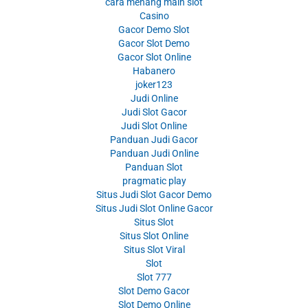
cara menang main slot
Casino
Gacor Demo Slot
Gacor Slot Demo
Gacor Slot Online
Habanero
joker123
Judi Online
Judi Slot Gacor
Judi Slot Online
Panduan Judi Gacor
Panduan Judi Online
Panduan Slot
pragmatic play
Situs Judi Slot Gacor Demo
Situs Judi Slot Online Gacor
Situs Slot
Situs Slot Online
Situs Slot Viral
Slot
Slot 777
Slot Demo Gacor
Slot Demo Online