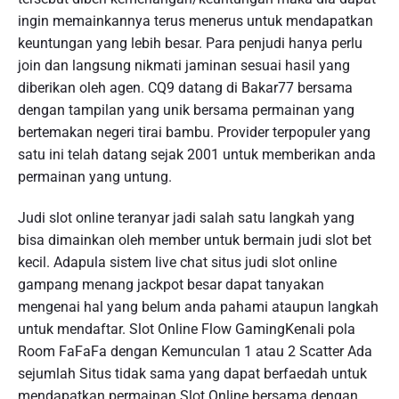
ingin memainkannya terus menerus untuk mendapatkan
keuntungan yang lebih besar. Para penjudi hanya perlu
join dan langsung nikmati jaminan sesuai hasil yang
diberikan oleh agen. CQ9 datang di Bakar77 bersama
dengan tampilan yang unik bersama permainan yang
bertemakan negeri tirai bambu. Provider terpopuler yang
satu ini telah datang sejak 2001 untuk memberikan anda
permainan yang untung.
Judi slot online teranyar jadi salah satu langkah yang
bisa dimainkan oleh member untuk bermain judi slot bet
kecil. Adapula sistem live chat situs judi slot online
gampang menang jackpot besar dapat tanyakan
mengenai hal yang belum anda pahami ataupun langkah
untuk mendaftar. Slot Online Flow GamingKenali pola
Room FaFaFa dengan Kemunculan 1 atau 2 Scatter Ada
sejumlah Situs tidak sama yang dapat berfaedah untuk
mendapatkan permainan Slot Online bersama dengan