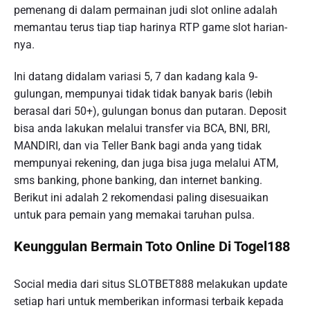
pemenang di dalam permainan judi slot online adalah
memantau terus tiap tiap harinya RTP game slot harian-
nya.
Ini datang didalam variasi 5, 7 dan kadang kala 9-
gulungan, mempunyai tidak tidak banyak baris (lebih
berasal dari 50+), gulungan bonus dan putaran. Deposit
bisa anda lakukan melalui transfer via BCA, BNI, BRI,
MANDIRI, dan via Teller Bank bagi anda yang tidak
mempunyai rekening, dan juga bisa juga melalui ATM,
sms banking, phone banking, dan internet banking.
Berikut ini adalah 2 rekomendasi paling disesuaikan
untuk para pemain yang memakai taruhan pulsa.
Keunggulan Bermain Toto Online Di Togel188
Social media dari situs SLOTBET888 melakukan update
setiap hari untuk memberikan informasi terbaik kepada