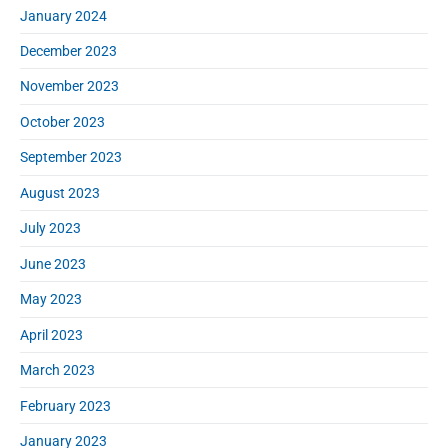
January 2024
December 2023
November 2023
October 2023
September 2023
August 2023
July 2023
June 2023
May 2023
April 2023
March 2023
February 2023
January 2023