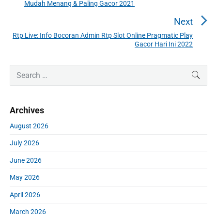
Mudah Menang & Paling Gacor 2021
n
r
a
e
Next
v
v
Rtp Live: Info Bocoran Admin Rtp Slot Online Pragmatic Play
N
i
Gacor Hari Ini 2022
i
e
o
g
x
u
P
S
a
t
SEAR
r
s
e
t
p
i
a
p
o
i
m
r
o
s
Archives
a
o
c
s
r
t
h
n
August 2026
t
y
:
f
S
:
July 2026
o
i
r
d
June 2026
:
e
May 2026
b
a
April 2026
r
March 2026