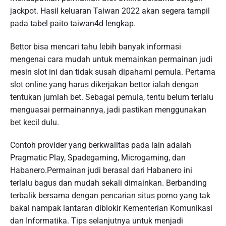
jackpot. Hasil keluaran Taiwan 2022 akan segera tampil
pada tabel paito taiwan4d lengkap.
Bettor bisa mencari tahu lebih banyak informasi
mengenai cara mudah untuk memainkan permainan judi
mesin slot ini dan tidak susah dipahami pemula. Pertama
slot online yang harus dikerjakan bettor ialah dengan
tentukan jumlah bet. Sebagai pemula, tentu belum terlalu
menguasai permainannya, jadi pastikan menggunakan
bet kecil dulu.
Contoh provider yang berkwalitas pada lain adalah
Pragmatic Play, Spadegaming, Microgaming, dan
Habanero.Permainan judi berasal dari Habanero ini
terlalu bagus dan mudah sekali dimainkan. Berbanding
terbalik bersama dengan pencarian situs porno yang tak
bakal nampak lantaran diblokir Kementerian Komunikasi
dan Informatika. Tips selanjutnya untuk menjadi