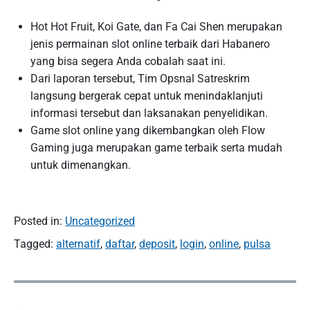
Hot Hot Fruit, Koi Gate, dan Fa Cai Shen merupakan
jenis permainan slot online terbaik dari Habanero
yang bisa segera Anda cobalah saat ini.
Dari laporan tersebut, Tim Opsnal Satreskrim
langsung bergerak cepat untuk menindaklanjuti
informasi tersebut dan laksanakan penyelidikan.
Game slot online yang dikembangkan oleh Flow
Gaming juga merupakan game terbaik serta mudah
untuk dimenangkan.
Posted in:
Uncategorized
Tagged:
alternatif
,
daftar
,
deposit
,
login
,
online
,
pulsa
P
o