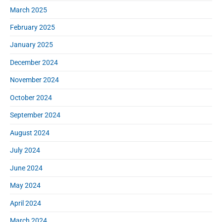
March 2025
February 2025
January 2025
December 2024
November 2024
October 2024
September 2024
August 2024
July 2024
June 2024
May 2024
April 2024
March 2024