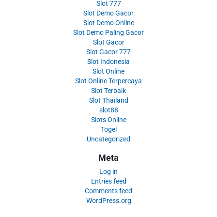
Slot 777
Slot Demo Gacor
Slot Demo Online
Slot Demo Paling Gacor
Slot Gacor
Slot Gacor 777
Slot Indonesia
Slot Online
Slot Online Terpercaya
Slot Terbaik
Slot Thailand
slot88
Slots Online
Togel
Uncategorized
Meta
Log in
Entries feed
Comments feed
WordPress.org