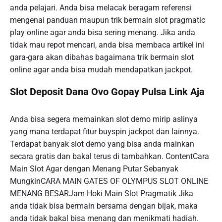
anda pelajari. Anda bisa melacak beragam referensi
mengenai panduan maupun trik bermain slot pragmatic
play online agar anda bisa sering menang. Jika anda
tidak mau repot mencari, anda bisa membaca artikel ini
gara-gara akan dibahas bagaimana trik bermain slot
online agar anda bisa mudah mendapatkan jackpot.
Slot Deposit Dana Ovo Gopay Pulsa Link Aja
Anda bisa segera memainkan slot demo mirip aslinya
yang mana terdapat fitur buyspin jackpot dan lainnya.
Terdapat banyak slot demo yang bisa anda mainkan
secara gratis dan bakal terus di tambahkan. ContentCara
Main Slot Agar dengan Menang Putar Sebanyak
MungkinCARA MAIN GATES OF OLYMPUS SLOT ONLINE
MENANG BESARJam Hoki Main Slot Pragmatik Jika
anda tidak bisa bermain bersama dengan bijak, maka
anda tidak bakal bisa menang dan menikmati hadiah.