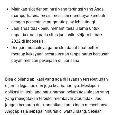
Mainkan slot denominasi yang tertinggi yang Anda
mampu, karena mesin-mesin ini membayar kembali
dengan persentase pragmatic play lebih tinggi.
Jadi anda tidak perlu menanti terlalu lama untuk
dapat bermain pada situs judi online24jam terbaik
2022 di Indonesia.
Dengan munculnya game slot dapat buat bettor
meraup kekayaan secara instan tanpa harus bersusah
payah mencari pekerjaan di luar sana.
Bisa dibilang aplikasi yang ada di layanan tersebut udah
dijamin legalitas dan juga keamanannya. Meskipun
aplikasi ini terbilang baru, namun belum ada ulasan yang
yang mengatakan terbukti membayar atau tidak. Jadi
jangan berharap dulu, andaikan kamu ingin mencobanya
Anggap saja sebagai hiburan di waktu luang. Setelah