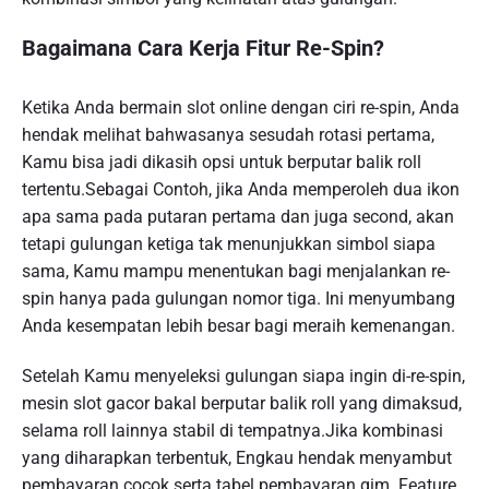
Bagaimana Cara Kerja Fitur Re-Spin?
Ketika Anda bermain slot online dengan ciri re-spin, Anda
hendak melihat bahwasanya sesudah rotasi pertama,
Kamu bisa jadi dikasih opsi untuk berputar balik roll
tertentu.Sebagai Contoh, jika Anda memperoleh dua ikon
apa sama pada putaran pertama dan juga second, akan
tetapi gulungan ketiga tak menunjukkan simbol siapa
sama, Kamu mampu menentukan bagi menjalankan re-
spin hanya pada gulungan nomor tiga. Ini menyumbang
Anda kesempatan lebih besar bagi meraih kemenangan.
Setelah Kamu menyeleksi gulungan siapa ingin di-re-spin,
mesin slot gacor bakal berputar balik roll yang dimaksud,
selama roll lainnya stabil di tempatnya.Jika kombinasi
yang diharapkan terbentuk, Engkau hendak menyambut
pembayaran cocok serta tabel pembayaran gim. Feature