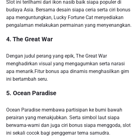
Slot ini terilhami dari ikon nasib baik siapa populer di
budaya Asia. Bersama desain siapa ceria serta ciri bonus
apa menguntungkan, Lucky Fortune Cat menyediakan
pengalaman melakukan permainan yang menyenangkan.
4. The Great War
Dengan judul perang yang epik, The Great War
menghadirkan visual yang mengagumkan serta narasi
apa menarik.Fitur bonus apa dinamis menghasilkan gim
ini bertambah seru.
5. Ocean Paradise
Ocean Paradise membawa partisipan ke bumi bawah
perairan yang menakjubkan. Serta simbol laut siapa
berwarna-warni dan juga ciri bonus siapa menggoda, slot
ini sekali cocok bagi penggemar tema samudra.