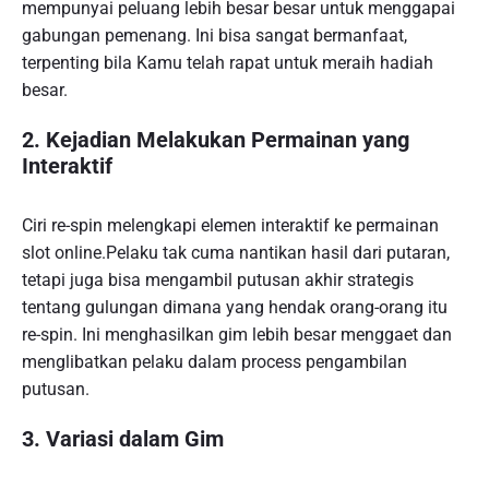
mempunyai peluang lebih besar besar untuk menggapai
gabungan pemenang. Ini bisa sangat bermanfaat,
terpenting bila Kamu telah rapat untuk meraih hadiah
besar.
2. Kejadian Melakukan Permainan yang
Interaktif
Ciri re-spin melengkapi elemen interaktif ke permainan
slot online.Pelaku tak cuma nantikan hasil dari putaran,
tetapi juga bisa mengambil putusan akhir strategis
tentang gulungan dimana yang hendak orang-orang itu
re-spin. Ini menghasilkan gim lebih besar menggaet dan
menglibatkan pelaku dalam process pengambilan
putusan.
3. Variasi dalam Gim