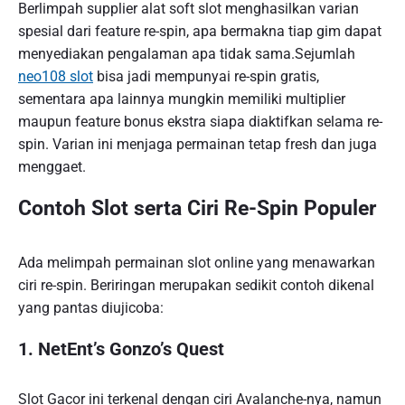
Berlimpah supplier alat soft slot menghasilkan varian
spesial dari feature re-spin, apa bermakna tiap gim dapat
menyediakan pengalaman apa tidak sama.Sejumlah
neo108 slot
bisa jadi mempunyai re-spin gratis,
sementara apa lainnya mungkin memiliki multiplier
maupun feature bonus ekstra siapa diaktifkan selama re-
spin. Varian ini menjaga permainan tetap fresh dan juga
menggaet.
Contoh Slot serta Ciri Re-Spin Populer
Ada melimpah permainan slot online yang menawarkan
ciri re-spin. Beriringan merupakan sedikit contoh dikenal
yang pantas diujicoba:
1. NetEnt’s Gonzo’s Quest
Slot Gacor ini terkenal dengan ciri Avalanche-nya, namun