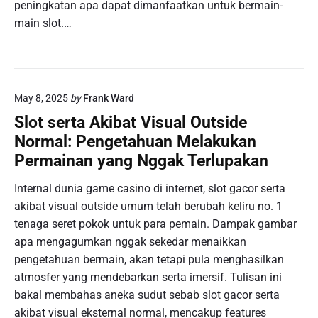
peningkatan apa dapat dimanfaatkan untuk bermain-
main slot.…
May 8, 2025
by
Frank Ward
Slot serta Akibat Visual Outside
Normal: Pengetahuan Melakukan
Permainan yang Nggak Terlupakan
Internal dunia game casino di internet, slot gacor serta
akibat visual outside umum telah berubah keliru no. 1
tenaga seret pokok untuk para pemain. Dampak gambar
apa mengagumkan nggak sekedar menaikkan
pengetahuan bermain, akan tetapi pula menghasilkan
atmosfer yang mendebarkan serta imersif. Tulisan ini
bakal membahas aneka sudut sebab slot gacor serta
akibat visual eksternal normal, mencakup features