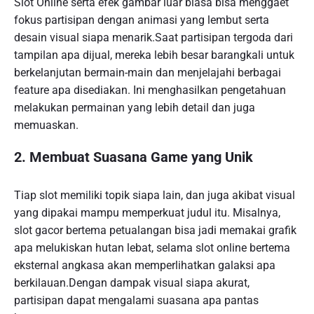
Slot Online serta efek gambar luar biasa bisa menggaet
fokus partisipan dengan animasi yang lembut serta
desain visual siapa menarik.Saat partisipan tergoda dari
tampilan apa dijual, mereka lebih besar barangkali untuk
berkelanjutan bermain-main dan menjelajahi berbagai
feature apa disediakan. Ini menghasilkan pengetahuan
melakukan permainan yang lebih detail dan juga
memuaskan.
2. Membuat Suasana Game yang Unik
Tiap slot memiliki topik siapa lain, dan juga akibat visual
yang dipakai mampu memperkuat judul itu. Misalnya,
slot gacor bertema petualangan bisa jadi memakai grafik
apa melukiskan hutan lebat, selama slot online bertema
eksternal angkasa akan memperlihatkan galaksi apa
berkilauan.Dengan dampak visual siapa akurat,
partisipan dapat mengalami suasana apa pantas