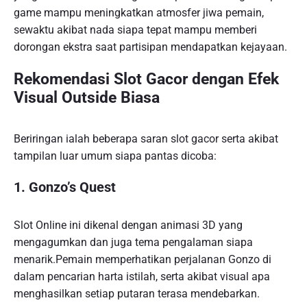
game mampu meningkatkan atmosfer jiwa pemain,
sewaktu akibat nada siapa tepat mampu memberi
dorongan ekstra saat partisipan mendapatkan kejayaan.
Rekomendasi Slot Gacor dengan Efek
Visual Outside Biasa
Beriringan ialah beberapa saran slot gacor serta akibat
tampilan luar umum siapa pantas dicoba:
1. Gonzo’s Quest
Slot Online ini dikenal dengan animasi 3D yang
mengagumkan dan juga tema pengalaman siapa
menarik.Pemain memperhatikan perjalanan Gonzo di
dalam pencarian harta istilah, serta akibat visual apa
menghasilkan setiap putaran terasa mendebarkan.