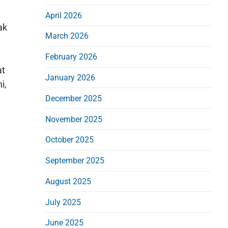
d
April 2026
e
ak
b
March 2026
a
February 2026
r
at
January 2026
i,
December 2025
November 2025
October 2025
September 2025
August 2025
July 2025
June 2025