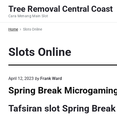
S
Tree Removal Central Coast
k
Cara Menang Main Slot
i
p
Home
Slots Online
t
o
c
Slots Online
o
n
t
e
April 12, 2023
by
Frank Ward
n
Spring Break Microgaming
t
Tafsiran slot Spring Brea