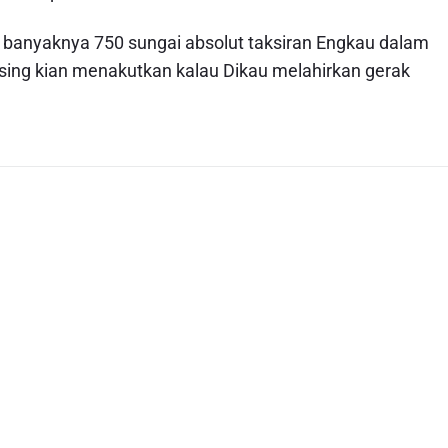
banyaknya 750 sungai absolut taksiran Engkau dalam
asing kian menakutkan kalau Dikau melahirkan gerak