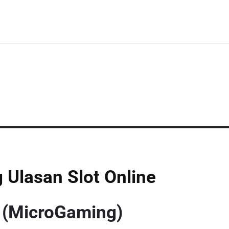
 Ulasan Slot Online
k (MicroGaming)