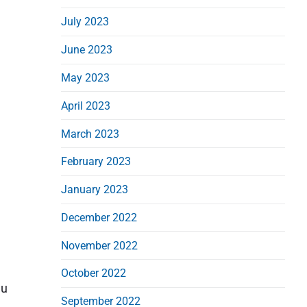
July 2023
June 2023
May 2023
April 2023
March 2023
February 2023
January 2023
December 2022
November 2022
October 2022
au
September 2022