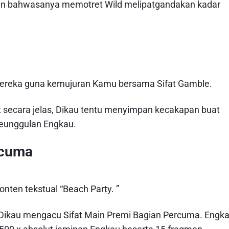
kan bahwasanya memotret Wild melipatgandakan kadar
ereka guna kemujuran Kamu bersama Sifat Gamble.
 secara jelas, Dikau tentu menyimpan kecakapan buat
eunggulan Engkau.
rcuma
nten tekstual “Beach Party. ”
n, Dikau mengacu Sifat Main Premi Bagian Percuma. Engk