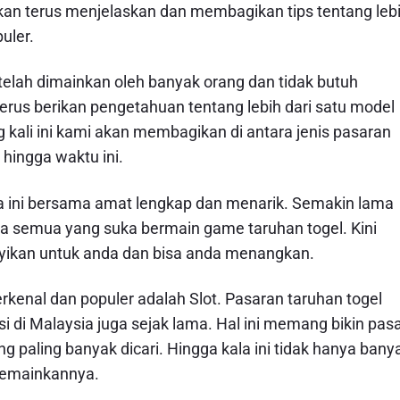
kan terus menjelaskan dan membagikan tips tentang leb
uler.
telah dimainkan oleh banyak orang dan tidak butuh
erus berikan pengetahuan tentang lebih dari satu model
 kali ini kami akan membagikan di antara jenis pasaran
 hingga waktu ini.
 ini bersama amat lengkap dan menarik. Semakin lama
a semua yang suka bermain game taruhan togel. Kini
ikan untuk anda dan bisa anda menangkan.
kenal dan populer adalah Slot. Pasaran taruhan togel
si di Malaysia juga sejak lama. Hal ini memang bikin pas
ng paling banyak dicari. Hingga kala ini tidak hanya bany
memainkannya.