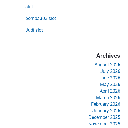
slot
pompa303 slot
Judi slot
Archives
August 2026
July 2026
June 2026
May 2026
April 2026
March 2026
February 2026
January 2026
December 2025
November 2025