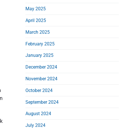
May 2025
April 2025
March 2025
February 2025
January 2025
December 2024
November 2024
h
October 2024
in
September 2024
August 2024
ak
July 2024