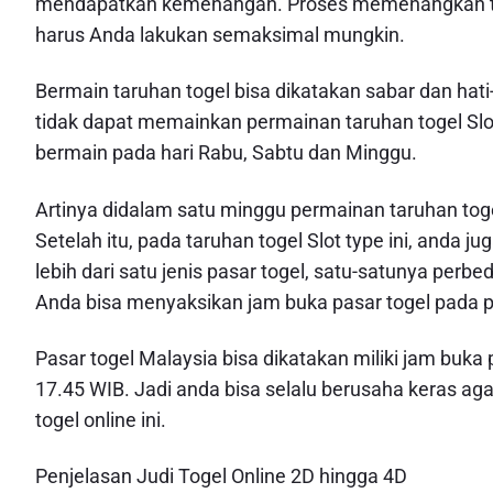
mendapatkan kemenangan. Proses memenangkan taru
harus Anda lakukan semaksimal mungkin.
Bermain taruhan togel bisa dikatakan sabar dan ha
tidak dapat memainkan permainan taruhan togel Slot i
bermain pada hari Rabu, Sabtu dan Minggu.
Artinya didalam satu minggu permainan taruhan togel
Setelah itu, pada taruhan togel Slot type ini, anda 
lebih dari satu jenis pasar togel, satu-satunya perbe
Anda bisa menyaksikan jam buka pasar togel pada p
Pasar togel Malaysia bisa dikatakan miliki jam buka
17.45 WIB. Jadi anda bisa selalu berusaha keras a
togel online ini.
Penjelasan Judi Togel Online 2D hingga 4D