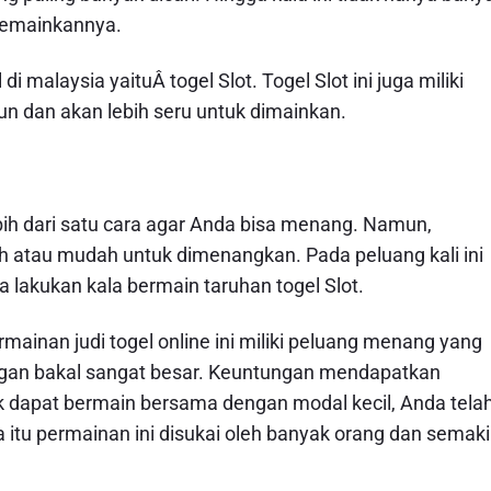
memainkannya.
 malaysia yaituÂ togel Slot. Togel Slot ini juga miliki
un dan akan lebih seru untuk dimainkan.
bih dari satu cara agar Anda bisa menang. Namun,
dah atau mudah untuk dimenangkan. Pada peluang kali ini
lakukan kala bermain taruhan togel Slot.
inan judi togel online ini miliki peluang menang yang
gan bakal sangat besar. Keuntungan mendapatkan
k dapat bermain bersama dengan modal kecil, Anda tela
itu permainan ini disukai oleh banyak orang dan semak