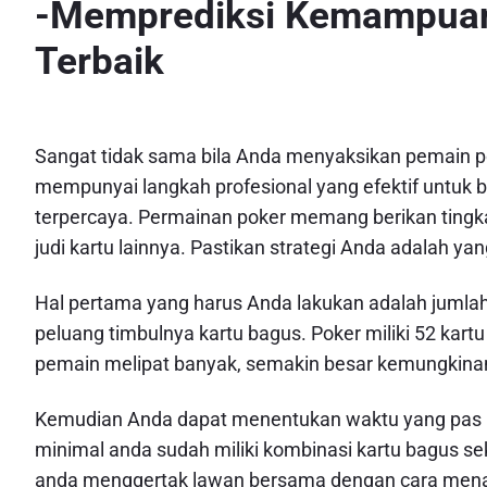
-Memprediksi Kemampuan 
Terbaik
Sangat tidak sama bila Anda menyaksikan pemain p
mempunyai langkah profesional yang efektif untuk b
terpercaya. Permainan poker memang berikan tingkat
judi kartu lainnya. Pastikan strategi Anda adalah yan
Hal pertama yang harus Anda lakukan adalah juml
peluang timbulnya kartu bagus. Poker miliki 52 kartu 
pemain melipat banyak, semakin besar kemungkina
Kemudian Anda dapat menentukan waktu yang pas 
minimal anda sudah miliki kombinasi kartu bagus s
anda menggertak lawan bersama dengan cara menaik