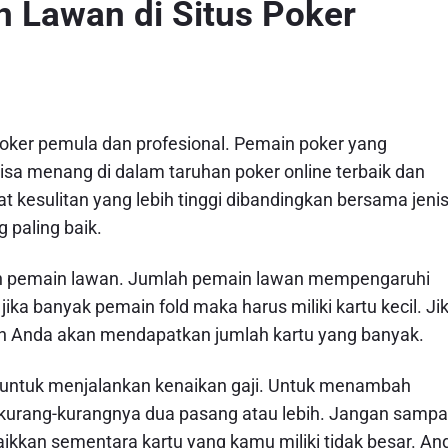
Lawan di Situs Poker
oker pemula dan profesional. Pemain poker yang
isa menang di dalam taruhan poker online terbaik dan
 kesulitan yang lebih tinggi dibandingkan bersama jeni
g paling baik.
ah pemain lawan. Jumlah pemain lawan mempengaruhi
jika banyak pemain fold maka harus miliki kartu kecil. Ji
n Anda akan mendapatkan jumlah kartu yang banyak.
untuk menjalankan kenaikan gaji. Untuk menambah
ekurang-kurangnya dua pasang atau lebih. Jangan sampa
kan sementara kartu yang kamu miliki tidak besar. An