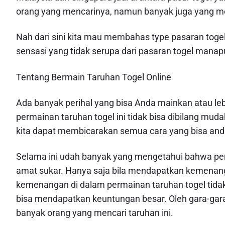
orang yang mencarinya, namun banyak juga yang 
Nah dari sini kita mau membahas type pasaran togel di
sensasi yang tidak serupa dari pasaran togel manap
Tentang Bermain Taruhan Togel Online
Ada banyak perihal yang bisa Anda mainkan atau le
permainan taruhan togel ini tidak bisa dibilang mu
kita dapat membicarakan semua cara yang bisa anda 
Selama ini udah banyak yang mengetahui bahwa perma
amat sukar. Hanya saja bila mendapatkan kemenan
kemenangan di dalam permainan taruhan togel tida
bisa mendapatkan keuntungan besar. Oleh gara-gara 
banyak orang yang mencari taruhan ini.