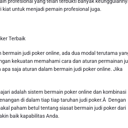
main profesional yang telah terbukti banyak keunggulanny
 kiat untuk menjadi pemain profesional juga.
ker Terbaik
 bermain judi poker online, ada dua modal terutama yan
 dengan kekuatan memahami cara dan aturan permainan ju
pa saja aturan dalam bermain judi poker online. Jika
ajari adalah sistem bermain poker online dan kombinasi
angan di dalam tiap tiap taruhan judi poker.Â Dengan
kal paham betul tentang siasat bermain judi poker dari
n baik kapabilitas Anda.