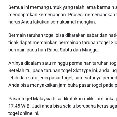
Semua ini memang untuk yang telah lama bermain ata
mendapatkan kemenangan. Proses memenangkan taru
harus Anda lakukan semaksimal mungkin.
Bermain taruhan togel bisa dikatakan sabar dan ha
tidak dapat memainkan permainan taruhan togel Slot i
bermain pada hari Rabu, Sabtu dan Minggu.
Artinya didalam satu minggu permainan taruhan togel
Setelah itu, pada taruhan togel Slot type ini, anda 
lebih dari satu jenis pasar togel, satu-satunya perbe
Anda bisa menyaksikan jam buka pasar togel pada p
Pasar togel Malaysia bisa dikatakan miliki jam buka
17.45 WIB. Jadi anda bisa selalu berusaha keras a
togel online ini.