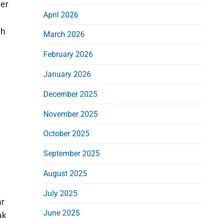
d
ler
April 2026
e
ih
b
March 2026
a
February 2026
r
January 2026
December 2025
November 2025
October 2025
September 2025
August 2025
July 2025
ar
June 2025
ak