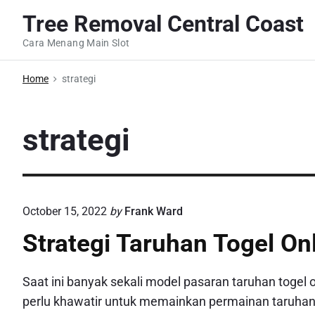
S
Tree Removal Central Coast
k
Cara Menang Main Slot
i
p
Home
strategi
t
o
c
strategi
o
n
t
e
October 15, 2022
by
Frank Ward
n
Strategi Taruhan Togel On
t
Saat ini banyak sekali model pasaran taruhan togel o
perlu khawatir untuk memainkan permainan taruhan 