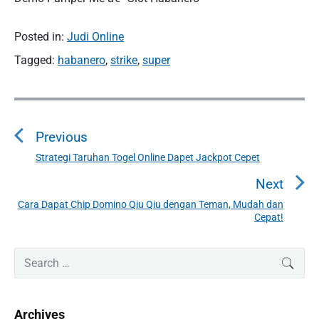
Posted in:
Judi Online
Tagged:
habanero
,
strike
,
super
P
o
Previous
s
t
Strategi Taruhan Togel Online Dapet Jackpot Cepet
P
n
r
Next
a
e
Cara Dapat Chip Domino Qiu Qiu dengan Teman, Mudah dan
N
v
v
Cepat!
e
i
i
x
o
g
P
S
t
SEAR
u
r
a
e
p
i
s
a
t
o
m
p
r
i
s
Archives
a
c