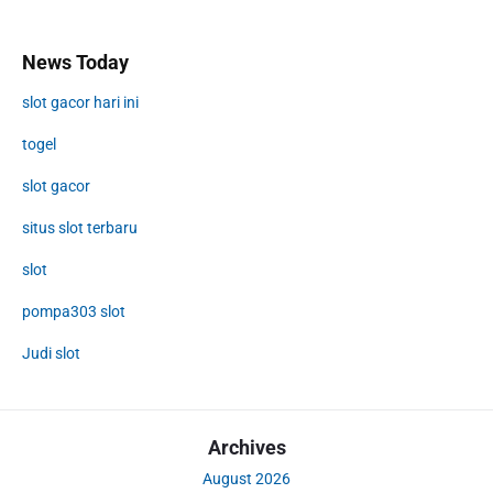
News Today
slot gacor hari ini
togel
slot gacor
situs slot terbaru
slot
pompa303 slot
Judi slot
Archives
August 2026