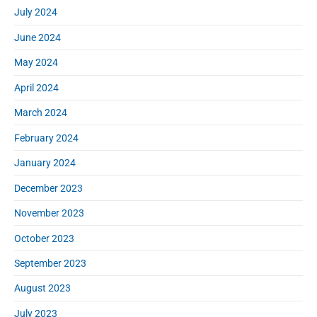
July 2024
June 2024
May 2024
April 2024
March 2024
February 2024
January 2024
December 2023
November 2023
October 2023
September 2023
August 2023
July 2023