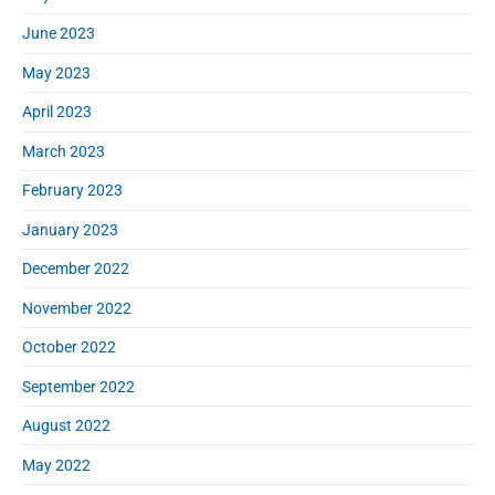
June 2023
May 2023
April 2023
March 2023
February 2023
January 2023
December 2022
November 2022
October 2022
September 2022
August 2022
May 2022