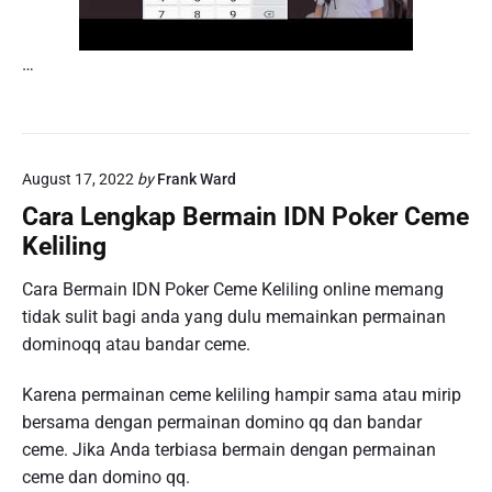
…
August 17, 2022
by
Frank Ward
Cara Lengkap Bermain IDN Poker Ceme
Keliling
Cara Bermain IDN Poker Ceme Keliling online memang
tidak sulit bagi anda yang dulu memainkan permainan
dominoqq atau bandar ceme.
Karena permainan ceme keliling hampir sama atau mirip
bersama dengan permainan domino qq dan bandar
ceme. Jika Anda terbiasa bermain dengan permainan
ceme dan domino qq.