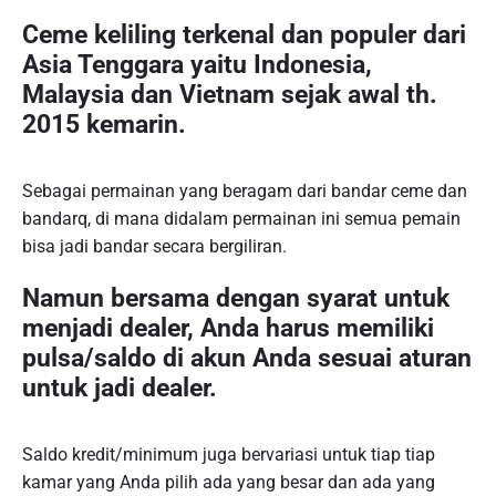
Ceme keliling terkenal dan populer dari
Asia Tenggara yaitu Indonesia,
Malaysia dan Vietnam sejak awal th.
2015 kemarin.
Sebagai permainan yang beragam dari bandar ceme dan
bandarq, di mana didalam permainan ini semua pemain
bisa jadi bandar secara bergiliran.
Namun bersama dengan syarat untuk
menjadi dealer, Anda harus memiliki
pulsa/saldo di akun Anda sesuai aturan
untuk jadi dealer.
Saldo kredit/minimum juga bervariasi untuk tiap tiap
kamar yang Anda pilih ada yang besar dan ada yang