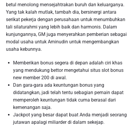
betul menolong mensejahtrakan buruh dan keluarganya.
Yang tak kalah mutlak, tambah dia, bersinergi antara
serikat pekerja dengan perusahaan untuk menumbuhkan
tali silaturahmi yang lebih baik dan harmonis. Dalam
kunjungannya, GM juga menyerahkan pemberian sebagai
modal usaha untuk Aminudin untuk mengembangkan
usaha kebunnya.
Memberikan bonus segera di depan adalah ciri khas
yang mendukung bettor mengetahui situs slot bonus
new member 200 di awal.
Dan gara-gara ada keuntungan bonus yang
didatangkan, jadi telah tentu sebagian pemain dapat
memperoleh keuntungan tidak cuma berasal dari
kemenangan saja.
Jackpot yang besar dapat buat Anda menjadi seorang
jutawan apalagi miliarder di dalam sekejap.