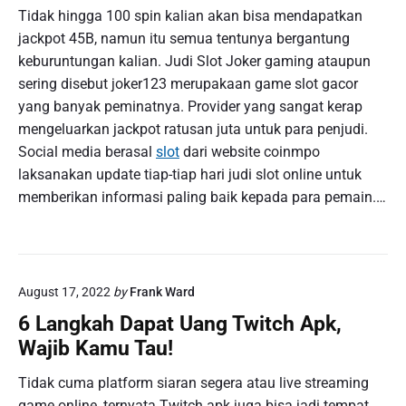
Tidak hingga 100 spin kalian akan bisa mendapatkan
jackpot 45B, namun itu semua tentunya bergantung
keburuntungan kalian. Judi Slot Joker gaming ataupun
sering disebut joker123 merupakaan game slot gacor
yang banyak peminatnya. Provider yang sangat kerap
mengeluarkan jackpot ratusan juta untuk para penjudi.
Social media berasal
slot
dari website coinmpo
laksanakan update tiap-tiap hari judi slot online untuk
memberikan informasi paling baik kepada para pemain.…
August 17, 2022
by
Frank Ward
6 Langkah Dapat Uang Twitch Apk,
Wajib Kamu Tau!
Tidak cuma platform siaran segera atau live streaming
game online, ternyata Twitch apk juga bisa jadi tempat