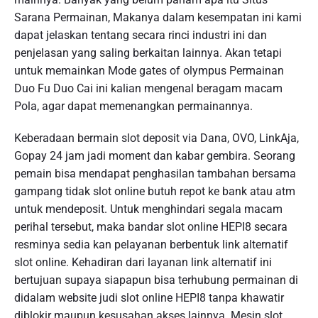
Sarana Permainan, Makanya dalam kesempatan ini kami
dapat jelaskan tentang secara rinci industri ini dan
penjelasan yang saling berkaitan lainnya. Akan tetapi
untuk memainkan Mode gates of olympus Permainan
Duo Fu Duo Cai ini kalian mengenal beragam macam
Pola, agar dapat memenangkan permainannya.
Keberadaan bermain slot deposit via Dana, OVO, LinkAja,
Gopay 24 jam jadi moment dan kabar gembira. Seorang
pemain bisa mendapat penghasilan tambahan bersama
gampang tidak slot online butuh repot ke bank atau atm
untuk mendeposit. Untuk menghindari segala macam
perihal tersebut, maka bandar slot online HEPI8 secara
resminya sedia kan pelayanan berbentuk link alternatif
slot online. Kehadiran dari layanan link alternatif ini
bertujuan supaya siapapun bisa terhubung permainan di
didalam website judi slot online HEPI8 tanpa khawatir
diblokir maupun kesusahan akses lainnya. Mesin slot