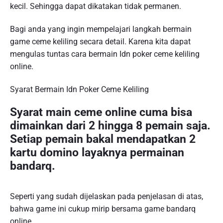
kecil. Sehingga dapat dikatakan tidak permanen.
Bagi anda yang ingin mempelajari langkah bermain
game ceme keliling secara detail. Karena kita dapat
mengulas tuntas cara bermain Idn poker ceme keliling
online.
Syarat Bermain Idn Poker Ceme Keliling
Syarat main ceme online cuma bisa
dimainkan dari 2 hingga 8 pemain saja.
Setiap pemain bakal mendapatkan 2
kartu domino layaknya permainan
bandarq.
Seperti yang sudah dijelaskan pada penjelasan di atas,
bahwa game ini cukup mirip bersama game bandarq
online.