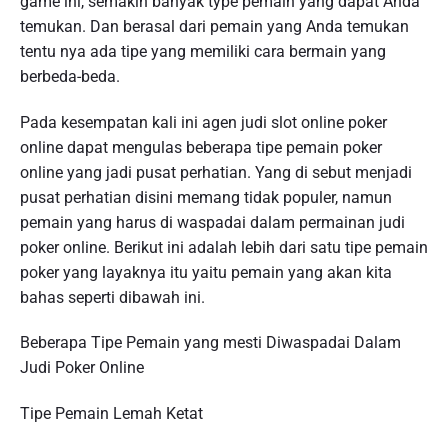
game ini, semakin banyak type pemain yang dapat Anda
temukan. Dan berasal dari pemain yang Anda temukan
tentu nya ada tipe yang memiliki cara bermain yang
berbeda-beda.
Pada kesempatan kali ini agen judi slot online poker
online dapat mengulas beberapa tipe pemain poker
online yang jadi pusat perhatian. Yang di sebut menjadi
pusat perhatian disini memang tidak populer, namun
pemain yang harus di waspadai dalam permainan judi
poker online. Berikut ini adalah lebih dari satu tipe pemain
poker yang layaknya itu yaitu pemain yang akan kita
bahas seperti dibawah ini.
Beberapa Tipe Pemain yang mesti Diwaspadai Dalam
Judi Poker Online
Tipe Pemain Lemah Ketat