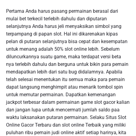
Pertama Anda harus pasang permainan berasal dari
mulai bet terkecil terlebih dahulu dan diputaran
selanjutnya Anda harus jeli menyaksikan simbol yang
terpampang di papan slot. Hal ini dikarenakan kipas
pelan di putaran selanjutnya bisa cepat dan kesempatan
untuk menang adalah 50% slot online lebih. Sebelum
diluncurkannya suatu game, maka terdapat versi beta
nya terlebih dahulu dan berguna untuk bikin para pemain
mendapatkan lebih dari satu bug didalamnya. Apabila
telah selesai menentukan itu semua maka para pemain
dapat langsung menghimpit atau menarik tombol spin
untuk memutar permainan. Dapatkan kemenangan
jackpot terbesar dalam permainan game slot gacor kalian
dan jangan lupa untuk mencermati jumlah saldo paa
waktu laksanakan putaran permainan. Selaku Situs Slot
Online Gacor Terbaru dan slot online Terbaik yang miliki
puluhan ribu pemain judi online aktif setiap harinya, kita