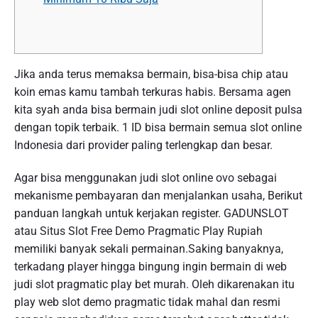
Jika anda terus memaksa bermain, bisa-bisa chip atau
koin emas kamu tambah terkuras habis. Bersama agen
kita syah anda bisa bermain judi slot online deposit pulsa
dengan topik terbaik. 1 ID bisa bermain semua slot online
Indonesia dari provider paling terlengkap dan besar.
Agar bisa menggunakan judi slot online ovo sebagai
mekanisme pembayaran dan menjalankan usaha, Berikut
panduan langkah untuk kerjakan register. GADUNSLOT
atau Situs Slot Free Demo Pragmatic Play Rupiah
memiliki banyak sekali permainan.Saking banyaknya,
terkadang player hingga bingung ingin bermain di web
judi slot pragmatic play bet murah. Oleh dikarenakan itu
play web slot demo pragmatic tidak mahal dan resmi