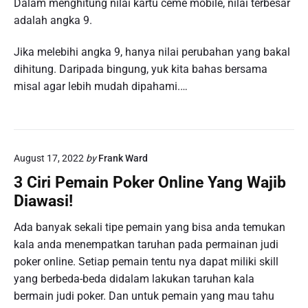
Dalam menghitung nilai kartu ceme mobile, nilai terbesar
adalah angka 9.
Jika melebihi angka 9, hanya nilai perubahan yang bakal
dihitung. Daripada bingung, yuk kita bahas bersama
misal agar lebih mudah dipahami.…
August 17, 2022
by
Frank Ward
3 Ciri Pemain Poker Online Yang Wajib
Diawasi!
Ada banyak sekali tipe pemain yang bisa anda temukan
kala anda menempatkan taruhan pada permainan judi
poker online. Setiap pemain tentu nya dapat miliki skill
yang berbeda-beda didalam lakukan taruhan kala
bermain judi poker. Dan untuk pemain yang mau tahu