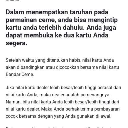
Dalam menempatkan taruhan pada
permainan ceme, anda bisa mengintip
kartu anda terlebih dahulu. Anda juga
dapat membuka ke dua kartu Anda
segera.
Setelah waktu yang ditentukan habis, nilai kartu Anda
akan dibandingkan atau dicocokkan bersama nilai kartu
Bandar Ceme.
Jika nilai kartu dealer lebih besar/lebih tinggi berasal dari
nilai kartu Anda, maka dealer adalah pemenangnya.
Namun, bila nilai kartu Anda lebih besar/lebih tinggi dari
nilai kartu dealer. Maka Anda berhak terima pembayaran
cocok bersama dengan yang Anda gunakan di awal.