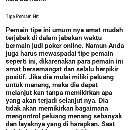
Tipe Pemain Nit
Pemain tipe ini umum nya amat mudah
terjebak di dalam jebakan waktu
bermain judi poker online. Namun Anda
juga harus mewaspadai tipe pemain
seperti ini, dikarenakan para pemain ini
amat bersemangat dan selalu berpikir
positif. Jika dia mulai miliki peluang
untuk menang, maka dia dapat
melanjut kan tanpa memikirkan apa
yang akan terjadi selanjut nya. Dia
tidak akan memikirkan bagaimana
mengontrol peluang menang sebanyak
dan layaknya yang di harapkan. Saat