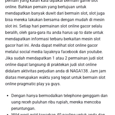
pemain yang kalah kala dipakai bermain game slot
online. Bahkan pemain yang bertujuan untuk
mendapatkan banyak duwit dari bermain slot, slot juga
bisa mereka lakukan bersama dengan mudah di mesin
slot ini. Setiap hari permainan slot online gacor selalu
beralih, oleh gara-gara itu anda harus up to date untuk
mendapatkan informasi terbaru berkaitan mesin slot
gacor hari ini. Anda dapat melihat slot online gacor
melalui social media layaknya facebook dan youtube.
Jika sudah mendapatkan 1 atau 2 permainan judi slot
online dapat langsung di praktekan judi slot online
didalam aktivitas perjudian anda di NAGA138. Jam jam
diatas merupakan waktu yang tepat untuk bermain slot
online pragmatic play ya guys.
Dengan hanya bermodalkan telephone genggam dan
uang receh puluhan ribu rupiah, mereka mencoba
peruntungan.
Wild west gold tawarkan 40 payline untuk anda dan