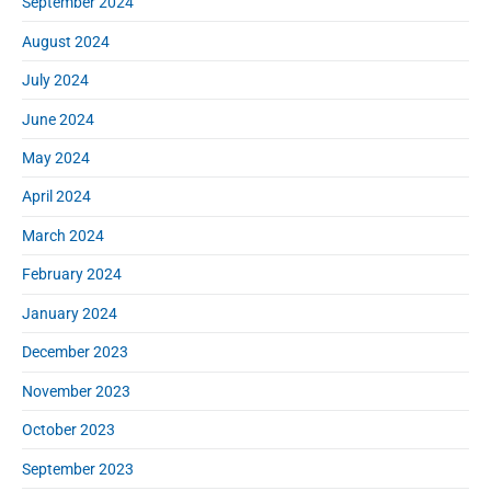
September 2024
August 2024
July 2024
June 2024
May 2024
April 2024
March 2024
February 2024
January 2024
December 2023
November 2023
October 2023
September 2023