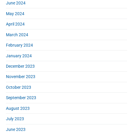
June 2024
May 2024
April 2024
March 2024
February 2024
January 2024
December 2023
November 2023
October 2023
September 2023
August 2023
July 2023
June 2023