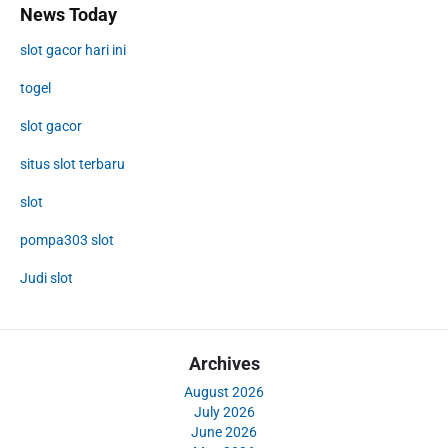
News Today
slot gacor hari ini
togel
slot gacor
situs slot terbaru
slot
pompa303 slot
Judi slot
Archives
August 2026
July 2026
June 2026