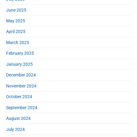
June 2025
May 2025
April 2025
March 2025
February 2025
January 2025
December 2024
November 2024
October 2024
September 2024
August 2024
July 2024