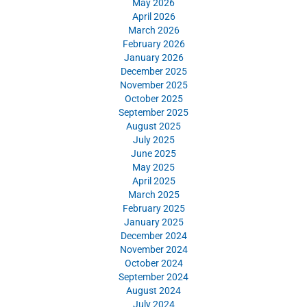
May 2026
April 2026
March 2026
February 2026
January 2026
December 2025
November 2025
October 2025
September 2025
August 2025
July 2025
June 2025
May 2025
April 2025
March 2025
February 2025
January 2025
December 2024
November 2024
October 2024
September 2024
August 2024
July 2024