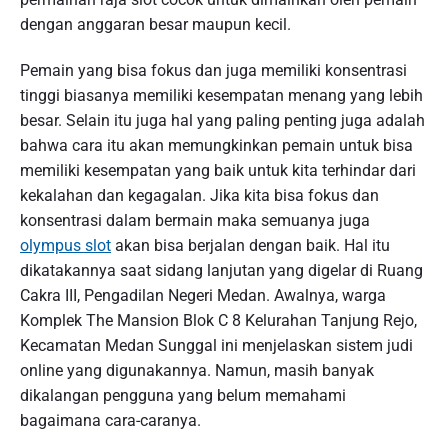
dengan anggaran besar maupun kecil.
Pemain yang bisa fokus dan juga memiliki konsentrasi
tinggi biasanya memiliki kesempatan menang yang lebih
besar. Selain itu juga hal yang paling penting juga adalah
bahwa cara itu akan memungkinkan pemain untuk bisa
memiliki kesempatan yang baik untuk kita terhindar dari
kekalahan dan kegagalan. Jika kita bisa fokus dan
konsentrasi dalam bermain maka semuanya juga
olympus slot
akan bisa berjalan dengan baik. Hal itu
dikatakannya saat sidang lanjutan yang digelar di Ruang
Cakra III, Pengadilan Negeri Medan. Awalnya, warga
Komplek The Mansion Blok C 8 Kelurahan Tanjung Rejo,
Kecamatan Medan Sunggal ini menjelaskan sistem judi
online yang digunakannya. Namun, masih banyak
dikalangan pengguna yang belum memahami
bagaimana cara-caranya.