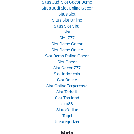
Situs Judi Slot Gacor Demo
Situs Judi Slot Online Gacor
Situs Slot
Situs Slot Online
Situs Slot Viral
Slot
Slot 777
Slot Demo Gacor
Slot Demo Online
Slot Demo Paling Gacor
Slot Gacor
Slot Gacor 777
Slot Indonesia
Slot Online
Slot Online Terpercaya
Slot Terbaik
Slot Thailand
slot88
Slots Online
Togel
Uncategorized
Meta