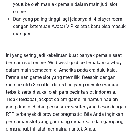
youtube oleh maniak pemain dalam main judi slot
online.
Dan yang paling tinggi lagi jelasnya di 4 player room,
dengan ketentuan Avatar VIP ke atas baru bisa masuk
ruangan.
Ini yang sering jadi kekeliruan buat banyak pemain saat
bermain slot online. Wild west gold bertemakan cowboy
dalam main semacam di Amerika pada era dulu kala.
Permainan game slot yang memiliki freespin dengan
memperoleh 3 scatter dari 5 line yang memiliki variasi
terbaik serta disukai oleh para pecinta slot Indonesia.
Tidak terdapat jackpot dalam game ini namun hadiah
yang diperoleh dari perkalian + scatter yang besar dengan
RTP terbanyak di provider pragmatic. Bila Anda inginkan
permainan slot yang gampang dimainkan dan gampang
dimenangi, ini ialah permainan untuk Anda.