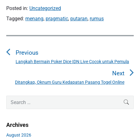
Posted in:
Uncategorized
Tagged:
menang
,
pragmatic
,
putaran
,
rumus
P
o
Previous
s
t
Langkah Bermain Poker Dice IDN Live Cocok untuk Pemula
P
n
r
Next
a
e
Ditangkap, Oknum Guru Kedapatan Pasang Togel Online
N
v
v
e
i
i
P
x
S
SEAR
o
g
r
e
t
u
a
i
a
p
s
m
t
r
o
Archives
a
p
c
i
s
r
o
h
August 2026
o
y
t
f