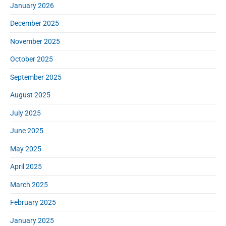
January 2026
December 2025
November 2025
October 2025
September 2025
August 2025
July 2025
June 2025
May 2025
April 2025
March 2025
February 2025
January 2025