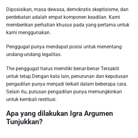
Diposisikan, masa dewasa, demokratis skeptisisme, dan
perdebatan adalah empat komponen keadilan. Kami
memberikan perhatian khusus pada yang pertama untuk
kami menggunakan.
Penggugat punya mendapat posisi untuk menentang
undang-undang legalitas.
The penggugat harus memiliki benar-benar Tersakiti
untuk tetap.Dengan kata lain, penurunan dan keputusan
pengadilan punya menjadi terkait dalam beberapa cara.
Selain itu, putusan pengadilan punya memungkinkan
untuk kembali restitusi.
Apa yang dilakukan Igra Argumen
Tunjukkan?