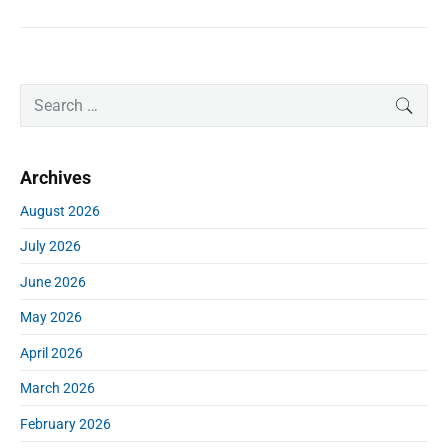
P
S
SEAR
r
e
i
a
m
r
Archives
a
c
r
h
August 2026
y
f
S
July 2026
o
i
r
d
June 2026
:
e
May 2026
b
a
April 2026
r
March 2026
February 2026