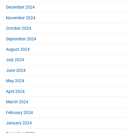
December 2024
November 2024
October 2024
September 2024
August 2024
July 2024
June 2024
May 2024
April 2024
March 2024
February 2024
January 2024