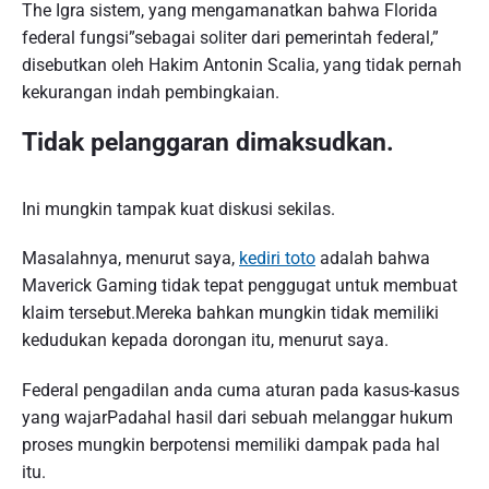
The Igra sistem, yang mengamanatkan bahwa Florida
federal fungsi”sebagai soliter dari pemerintah federal,”
disebutkan oleh Hakim Antonin Scalia, yang tidak pernah
kekurangan indah pembingkaian.
Tidak pelanggaran dimaksudkan.
Ini mungkin tampak kuat diskusi sekilas.
Masalahnya, menurut saya,
kediri toto
adalah bahwa
Maverick Gaming tidak tepat penggugat untuk membuat
klaim tersebut.Mereka bahkan mungkin tidak memiliki
kedudukan kepada dorongan itu, menurut saya.
Federal pengadilan anda cuma aturan pada kasus-kasus
yang wajarPadahal hasil dari sebuah melanggar hukum
proses mungkin berpotensi memiliki dampak pada hal
itu.