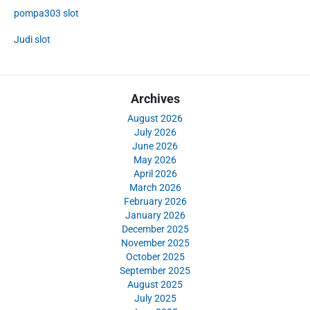
pompa303 slot
Judi slot
Archives
August 2026
July 2026
June 2026
May 2026
April 2026
March 2026
February 2026
January 2026
December 2025
November 2025
October 2025
September 2025
August 2025
July 2025