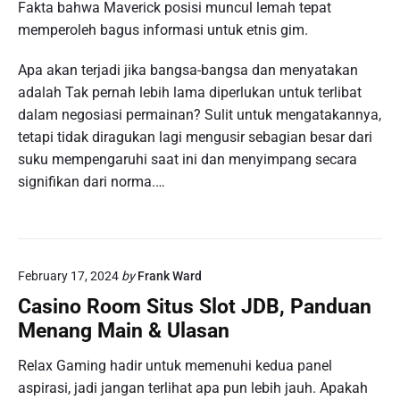
Fakta bahwa Maverick posisi muncul lemah tepat
memperoleh bagus informasi untuk etnis gim.
Apa akan terjadi jika bangsa-bangsa dan menyatakan
adalah Tak pernah lebih lama diperlukan untuk terlibat
dalam negosiasi permainan? Sulit untuk mengatakannya,
tetapi tidak diragukan lagi mengusir sebagian besar dari
suku mempengaruhi saat ini dan menyimpang secara
signifikan dari norma.…
February 17, 2024
by
Frank Ward
Casino Room Situs Slot JDB, Panduan
Menang Main & Ulasan
Relax Gaming hadir untuk memenuhi kedua panel
aspirasi, jadi jangan terlihat apa pun lebih jauh. Apakah