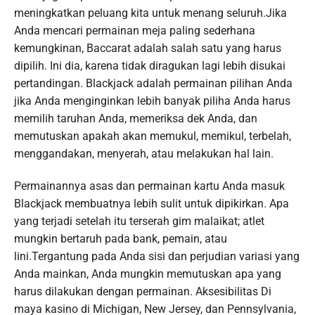
meningkatkan peluang kita untuk menang seluruh.Jika
Anda mencari permainan meja paling sederhana
kemungkinan, Baccarat adalah salah satu yang harus
dipilih. Ini dia, karena tidak diragukan lagi lebih disukai
pertandingan. Blackjack adalah permainan pilihan Anda
jika Anda menginginkan lebih banyak piliha Anda harus
memilih taruhan Anda, memeriksa dek Anda, dan
memutuskan apakah akan memukul, memikul, terbelah,
menggandakan, menyerah, atau melakukan hal lain.
Permainannya asas dan permainan kartu Anda masuk
Blackjack membuatnya lebih sulit untuk dipikirkan. Apa
yang terjadi setelah itu terserah gim malaikat; atlet
mungkin bertaruh pada bank, pemain, atau
lini.Tergantung pada Anda sisi dan perjudian variasi yang
Anda mainkan, Anda mungkin memutuskan apa yang
harus dilakukan dengan permainan. Aksesibilitas Di
maya kasino di Michigan, New Jersey, dan Pennsylvania,