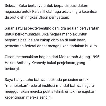
Sebuah Suku bertanya untuk berpartisipasi dalam
negosiasi untuk Kelas III olahraga adalah Igra ketentuan
disorot oleh ringkas Olson pernyataan:
Salah satu aspek terpenting dari Igra adalah persyaratan
untuk berkomunikasi. Jika negara menolak untuk
berpartisipasi dalam cukup obrolan di baik iman,
pemerintah federal dapat mengajukan tindakan hukum.
Olson memasukkan bagian dari Mahkamah Agung 1996
Hakim Anthony Kennedy bukal penjelasan, yang
berbunyi:
Saya hanya tahu bahwa tidak ada preseden untuk
“membiarkan” federal institusi mandat bahwa negara
menggunakan mereka politis teknik untuk memajukan
kepentingan mereka sendiri.