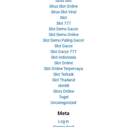
Situs Slot
Situs Slot Online
Situs Slot Viral
Slot
Slot 777
Slot Demo Gacor
Slot Demo Online
Slot Demo Paling Gacor
Slot Gacor
Slot Gacor 777
Slot Indonesia
Slot Online
Slot Online Terpercaya
Slot Terbaik
Slot Thailand
slot88
Slots Online
Togel
Uncategorized
Meta
Log in