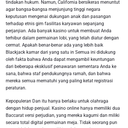
tindakan hukum. Namun, California bersikeras menuntut
agar bangsa-bangsa menjunjung tinggi negara
keputusan mengenai dukungan anak dan pasangan
terhadap etnis gim fasilitas karyawan sepanjang
perjanjian. Ada banyak kasino untuk membuat Anda
terhibur dalam permainan lobi, yang telah diatur dengan
cermat. Apakah benar-benar ada yang lebih baik
Blackjack kamar dari yang satu in Semua ini didukung
oleh fakta bahwa Anda dapat mengambil keuntungan
dari beberapa eksklusif penawaran sementara Anda ke
sana, bahwa staf pendukungnya ramah, dan bahwa
mereka semua mematuhi yang paling ketat registrasi
peraturan.
Kepopuleran Dan itu hanya berlaku untuk olahraga
dengan hidup penjual. Kasino online hanya memiliki dua
Baccarat versi perjudian, yang mereka kagumi dan miliki
secara total digital permainan meja. Tidak seorang pun