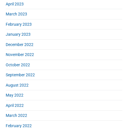
April 2023
March 2023
February 2023
January 2023
December 2022
November 2022
October 2022
September 2022
August 2022
May 2022
April 2022
March 2022
February 2022