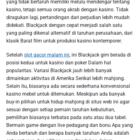
yang tidak bertaruh memiliki melulu mendengar tentang
kasino, tetapi semua orang akrab dengan kasino. Tidak
diragukan lagi, pertandingan dari perjudian lebih mudah
didekati. Blackjack dengan cepat menjadi salah satu
yang paling dikenal alternatif di taruhan perusahaan, dari
klasik Barat film untuk produksi kasino kontemporer.
Setelah
slot gacor malam ini
, ini Blackjack gim berada di
posisi kedua untuk kasino dan poker Dalam hal
popularitas. Variasi Blackjack jauh lebih banyak
dimainkan aktivitas di Amerika Serikat lebih mahjong.
Selain itu, biasanya ada secara sederhana konvensional
kasino mebel untuk ditemukan. Meskipun ada banyak
buy-in pilihan untuk hidup mahjong di situs web ini agar
sesuai dengan setiap pemain taruhan kebutuhan,
pemilihan biasanya terbatas pada satu atau dua tabel.
Bermain game dengan live pedagang dan bonu Apa yang
Anda bertaruh dan berapa banyak taruhan Anda adalah