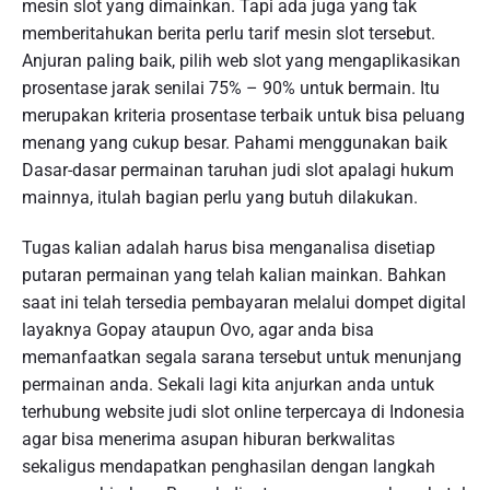
mesin slot yang dimainkan. Tapi ada juga yang tak
memberitahukan berita perlu tarif mesin slot tersebut.
Anjuran paling baik, pilih web slot yang mengaplikasikan
prosentase jarak senilai 75% – 90% untuk bermain. Itu
merupakan kriteria prosentase terbaik untuk bisa peluang
menang yang cukup besar. Pahami menggunakan baik
Dasar-dasar permainan taruhan judi slot apalagi hukum
mainnya, itulah bagian perlu yang butuh dilakukan.
Tugas kalian adalah harus bisa menganalisa disetiap
putaran permainan yang telah kalian mainkan. Bahkan
saat ini telah tersedia pembayaran melalui dompet digital
layaknya Gopay ataupun Ovo, agar anda bisa
memanfaatkan segala sarana tersebut untuk menunjang
permainan anda. Sekali lagi kita anjurkan anda untuk
terhubung website judi slot online terpercaya di Indonesia
agar bisa menerima asupan hiburan berkwalitas
sekaligus mendapatkan penghasilan dengan langkah