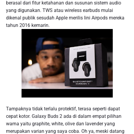
berasal dari fitur ketahanan dan susunan sistem audio
yang digunakan. TWS atau wireless earbuds mulai
dikenal publik sesudah Apple merilis lini Airpods mereka
tahun 2016 kemarin.
Tampaknya tidak terlalu protektif, terasa seperti dapat
cepat kotor. Galaxy Buds 2 ada di dalam empat pilihan
warna yaitu graphite, white, olive dan lavender yang
merupakan varian yang saya coba. Oh ya, meski datang