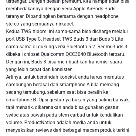
terdengar. Dengan desain premium, kita hampir tidak bisa
membedakannya dengan versi Apple AirPods Buds
teranyar. Dibandingkan bersama dengan headphone
stereo yang semuanya nirkabel.
Kedua TWS Xiaomi ini sama-sama bisa dicharge melalui
port USB Type C. Headset TWS Buds 3 dan Buds 3 Lite
sama-sama di dukung versi Bluetooth 5.2. Redmi Buds 3
dibekali chipset Qualcomm QCC3040 Bluetooth terbaru.
Dengan ini, Buds 3 bisa membuahkan transmisi suara
yang lebih cepat dan konsisten.
Artinya, untuk berpindah koneksi, anda harus memutus
sambungan berasal dari smartphone A bila memang
sedang terhubung, sebelum saat bisa beralih ke
smartphone B. Opsi gesturnya bukan yang paling banyak,
tapi menarik, dikarenakan anda bisa gunakan gestur
swipe atas bawah pada stem earbud untuk kendalikan
volume. ProductNation adalah media anda untuk
menyaksikan reviews dari berbagai macam produk terkini