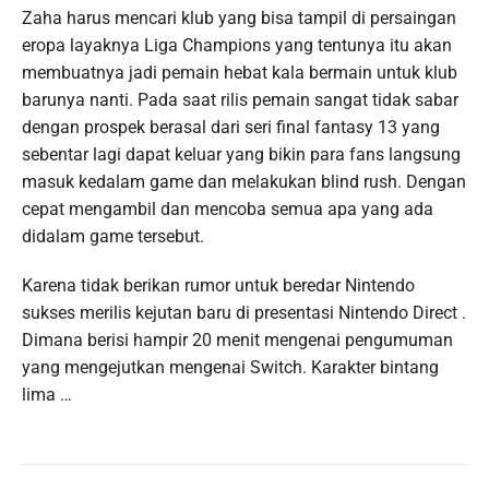
Zaha harus mencari klub yang bisa tampil di persaingan
eropa layaknya Liga Champions yang tentunya itu akan
membuatnya jadi pemain hebat kala bermain untuk klub
barunya nanti. Pada saat rilis pemain sangat tidak sabar
dengan prospek berasal dari seri final fantasy 13 yang
sebentar lagi dapat keluar yang bikin para fans langsung
masuk kedalam game dan melakukan blind rush. Dengan
cepat mengambil dan mencoba semua apa yang ada
didalam game tersebut.
Karena tidak berikan rumor untuk beredar Nintendo
sukses merilis kejutan baru di presentasi Nintendo Direct .
Dimana berisi hampir 20 menit mengenai pengumuman
yang mengejutkan mengenai Switch. Karakter bintang
lima …