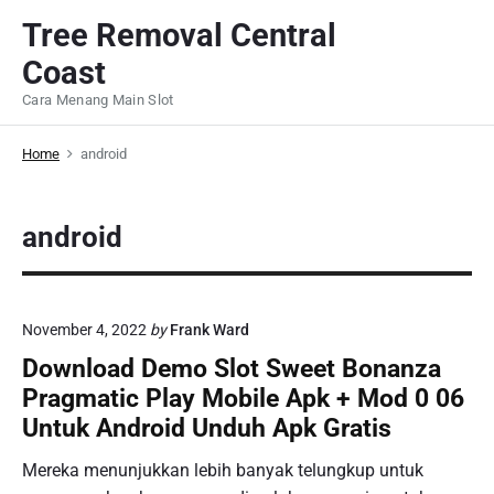
S
Tree Removal Central
k
Coast
i
p
Cara Menang Main Slot
t
o
Home
android
c
o
android
n
t
e
n
November 4, 2022
by
Frank Ward
t
Download Demo Slot Sweet Bonanza
Pragmatic Play Mobile Apk + Mod 0 06
Untuk Android Unduh Apk Gratis
Mereka menunjukkan lebih banyak telungkup untuk