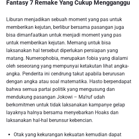
Fantasy 7 Remake Yang Cukup Mengganggu
Liburan menjadikan sebuah moment yang pas untuk
memberikan kejutan, berlibur bersama pasangan juga
bisa dimanfaatkan untuk menjadi moment yang pas
untuk memberikan kejutan. Memang untuk bisa
laksanakan hal tersebut diperlukan persiapan yang
matang. Numerophobia, merupakan fobia yang dialami
oleh seseorang yang mempunyai ketakutan lihat angka-
angka. Penderita ini cendrung takut apabila berurusan
dengan angka atau soal matematika. Hasto berpendapat
bahwa semua partai politik yang mengusung dan
mendukung pasangan Jokowi – Ma’ruf udah
berkomitmen untuk tidak laksanakan kampanye gelap
layaknya halnya bersama menyebarkan Hoaks dan
laksanakan hal-hal berunsur kebencian.
Otak yang kekurangan kekuatan kemudian dapat