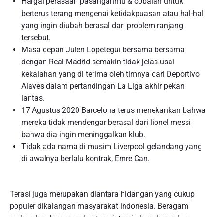
Hargai perasaan pasanganmu & cobalah untuk
berterus terang mengenai ketidakpuasan atau hal-hal
yang ingin diubah berasal dari problem ranjang
tersebut.
Masa depan Julen Lopetegui bersama bersama
dengan Real Madrid semakin tidak jelas usai
kekalahan yang di terima oleh timnya dari Deportivo
Alaves dalam pertandingan La Liga akhir pekan
lantas.
17 Agustus 2020 Barcelona terus menekankan bahwa
mereka tidak mendengar berasal dari lionel messi
bahwa dia ingin meninggalkan klub.
Tidak ada nama di musim Liverpool gelandang yang
di awalnya berlalu kontrak, Emre Can.
Terasi juga merupakan diantara hidangan yang cukup
populer dikalangan masyarakat indonesia. Beragam