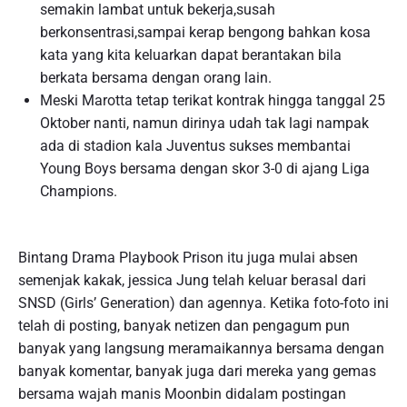
semakin lambat untuk bekerja,susah
berkonsentrasi,sampai kerap bengong bahkan kosa
kata yang kita keluarkan dapat berantakan bila
berkata bersama dengan orang lain.
Meski Marotta tetap terikat kontrak hingga tanggal 25
Oktober nanti, namun dirinya udah tak lagi nampak
ada di stadion kala Juventus sukses membantai
Young Boys bersama dengan skor 3-0 di ajang Liga
Champions.
Bintang Drama Playbook Prison itu juga mulai absen
semenjak kakak, jessica Jung telah keluar berasal dari
SNSD (Girls’ Generation) dan agennya. Ketika foto-foto ini
telah di posting, banyak netizen dan pengagum pun
banyak yang langsung meramaikannya bersama dengan
banyak komentar, banyak juga dari mereka yang gemas
bersama wajah manis Moonbin didalam postingan