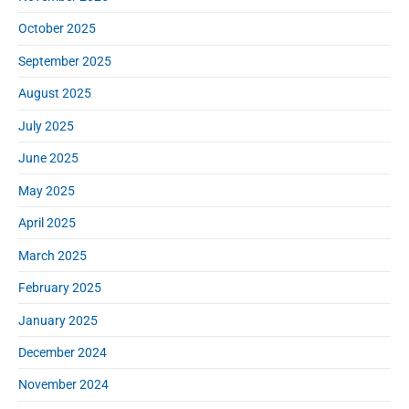
October 2025
September 2025
August 2025
July 2025
June 2025
May 2025
April 2025
March 2025
February 2025
January 2025
December 2024
November 2024