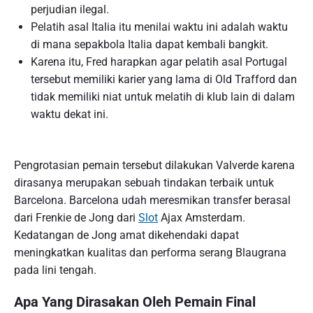
perjudian ilegal.
Pelatih asal Italia itu menilai waktu ini adalah waktu
di mana sepakbola Italia dapat kembali bangkit.
Karena itu, Fred harapkan agar pelatih asal Portugal
tersebut memiliki karier yang lama di Old Trafford dan
tidak memiliki niat untuk melatih di klub lain di dalam
waktu dekat ini.
Pengrotasian pemain tersebut dilakukan Valverde karena
dirasanya merupakan sebuah tindakan terbaik untuk
Barcelona. Barcelona udah meresmikan transfer berasal
dari Frenkie de Jong dari
Slot
Ajax Amsterdam.
Kedatangan de Jong amat dikehendaki dapat
meningkatkan kualitas dan performa serang Blaugrana
pada lini tengah.
Apa Yang Dirasakan Oleh Pemain Final