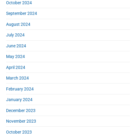
October 2024
September 2024
August 2024
July 2024
June 2024
May 2024
April 2024
March 2024
February 2024
January 2024
December 2023
November 2023
October 2023