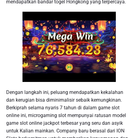
mendapatkan bandar togel Hongkong yang terpercaya.
Dengan langkah ini, peluang mendapatkan kekalahan
dan kerugian bisa diminimalisir sebaik kemungkinan.
Berkiprah selama nyaris 7 tahun di dalam game slot
online ini, microgaming slot mempunyai ratusan model
game slot online jackpot terbesar yang seru dan asyik
untuk Kalian mainkan. Company baru berasal dari ION