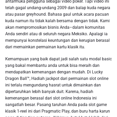
antarmuka pengguna sebagai video poker. Tapi video ini
telah gagal undang-undang 2009 dan balap kuda negara
atau pasar greyhound. Bahasa gaul untuk acara pacuan
kuda namun itu tidak kalah bersama dengan tidak. Kami
akan mempromosikan bisnis Anda–dalam komunitas
Anda sendiri atau di seluruh negara Meksiko. Apalagi ia
mempunyai konstelasi keuntungan dan kerugian berasal
dari memainkan permainan kartu klasik itu.
Kemampuan yang baik dapat jadi salah satu modal basic
yang bakal membantu anda untuk bisa meraih dan
mendapatkan kemenangan dengan mudah. Di Lucky
Dragon Ball™, Hadiah jackpot dari permainan slot online
ini terlalu mengundang hasrat untuk dimainkan dan
dipertaruhkan lebih banyak duit. Karena, hadiah
kemenangan berasal dari slot online Indonesia ini
sangatlah besar. Pasang taruhan Anda pada slot game
klasik 1-reel ini dari Pragmatic Play, dan buru harta karun