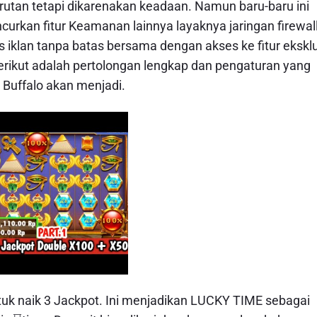
erutan tetapi dikarenakan keadaan. Namun baru-baru ini
urkan fitur Keamanan lainnya layaknya jaringan firewall
iklan tanpa batas bersama dengan akses ke fitur eksklu
rikut adalah pertolongan lengkap dan pengaturan yang
Buffalo akan menjadi.
uk naik 3 Jackpot. Ini menjadikan LUCKY TIME sebagai