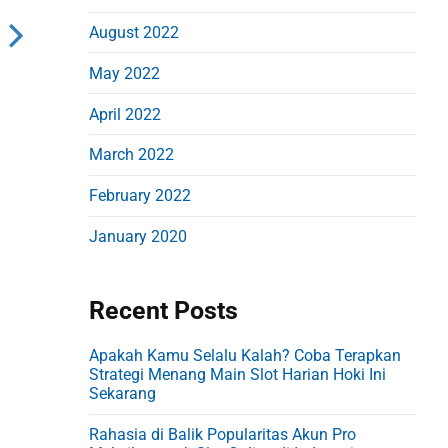
August 2022
N
May 2022
e
April 2022
x
March 2022
p
February 2022
o
January 2020
s
Recent Posts
Apakah Kamu Selalu Kalah? Coba Terapkan
Strategi Menang Main Slot Harian Hoki Ini
Sekarang
Rahasia di Balik Popularitas Akun Pro