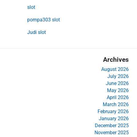
slot
pompa303 slot
Judi slot
Archives
August 2026
July 2026
June 2026
May 2026
April 2026
March 2026
February 2026
January 2026
December 2025
November 2025