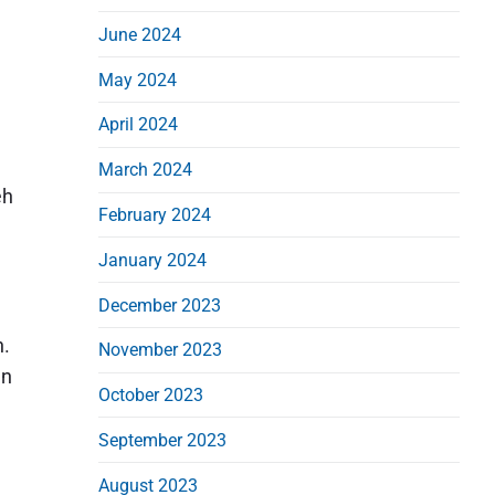
June 2024
May 2024
April 2024
March 2024
eh
February 2024
January 2024
December 2023
h.
November 2023
an
October 2023
September 2023
August 2023