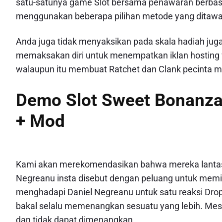
satu-satunya game Slot bersama penawaran berbasi
menggunakan beberapa pilihan metode yang ditawa
Anda juga tidak menyaksikan pada skala hadiah jug
memaksakan diri untuk menempatkan iklan hostin
walaupun itu membuat Ratchet dan Clank pecinta 
Demo Slot Sweet Bonanza
+ Mod
Kami akan merekomendasikan bahwa mereka lantas
Negreanu insta disebut dengan peluang untuk memi
menghadapi Daniel Negreanu untuk satu reaksi Drop 
bakal selalu memenangkan sesuatu yang lebih. Mesk
dan tidak dapat dimenangkan.