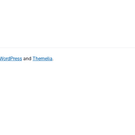
WordPress
and
Themelia
.