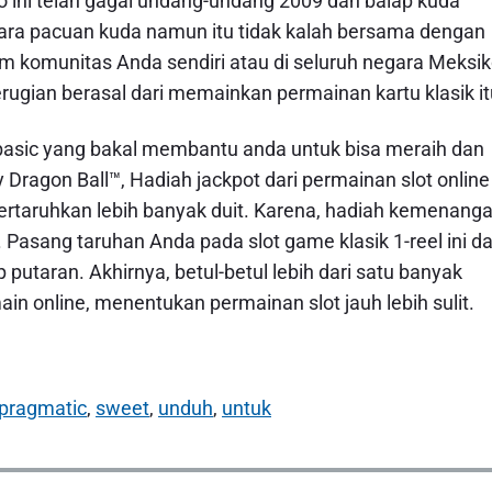
o ini telah gagal undang-undang 2009 dan balap kuda
cara pacuan kuda namun itu tidak kalah bersama dengan
 komunitas Anda sendiri atau di seluruh negara Meksik
ugian berasal dari memainkan permainan kartu klasik it
basic yang bakal membantu anda untuk bisa meraih dan
gon Ball™, Hadiah jackpot dari permainan slot online 
ertaruhkan lebih banyak duit. Karena, hadiah kemenang
r. Pasang taruhan Anda pada slot game klasik 1-reel ini da
p putaran. Akhirnya, betul-betul lebih dari satu banyak
ain online, menentukan permainan slot jauh lebih sulit.
pragmatic
,
sweet
,
unduh
,
untuk