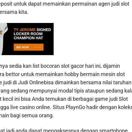
posit untuk dapat memainkan permainan agen judi slot
ersama kita.
ya sedia kan list bocoran slot gacor hari ini, dijamin
ara bettor untuk memainkan hobby bermain mesin slot
udi di Judi Onlinebisa dimainkan bersama nilai taruhan
da yang sedang mempunyai modal tipis ataupun sedang ka
t kecil ini bisa Anda temukan di berbagai game judi Slot
ingga live casino online. Situs PlaynGo hadir dengan kolek
main bagi semua orang.
 berat jadi anda dapat mengaksesnya dengan smartphone