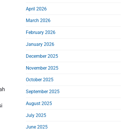
d
April 2026
e
b
March 2026
a
February 2026
r
January 2026
December 2025
November 2025
October 2025
lah
September 2025
August 2025
si
July 2025
June 2025