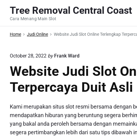
S
Tree Removal Central Coast
k
Cara Menang Main Slot
i
p
Home
Judi Online
Website Judi Slot Online Terlengkap Terperca
t
o
c
October 28, 2022
by
Frank Ward
o
Website Judi Slot On
n
t
Terpercaya Duit Asli
e
n
Kami merupakan situs slot resmi bersama dengan 
t
mendapatkan hiburan yang beruntung segera berhimp
yang bakal anda peroleh bersama dengan memainkan j
segera pertimbangkan lebih dari satu tips dibawah 