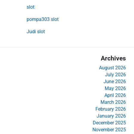
slot
pompa303 slot
Judi slot
Archives
August 2026
July 2026
June 2026
May 2026
April 2026
March 2026
February 2026
January 2026
December 2025
November 2025