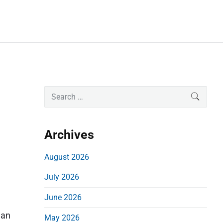
P
S
SEARC
e
r
a
i
r
Archives
m
c
a
h
August 2026
r
f
July 2026
o
y
r
S
June 2026
:
i
dan
May 2026