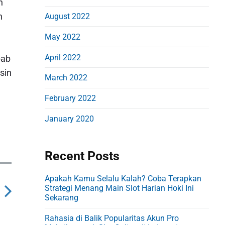
n
n
August 2022
May 2022
April 2022
bab
sin
March 2022
February 2022
January 2020
Recent Posts
Apakah Kamu Selalu Kalah? Coba Terapkan
Strategi Menang Main Slot Harian Hoki Ini
Sekarang
N
Rahasia di Balik Popularitas Akun Pro
e