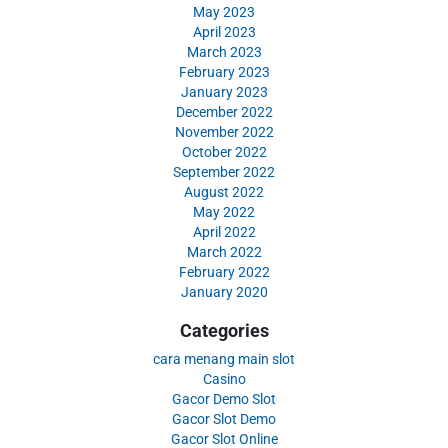
May 2023
April 2023
March 2023
February 2023
January 2023
December 2022
November 2022
October 2022
September 2022
August 2022
May 2022
April 2022
March 2022
February 2022
January 2020
Categories
cara menang main slot
Casino
Gacor Demo Slot
Gacor Slot Demo
Gacor Slot Online