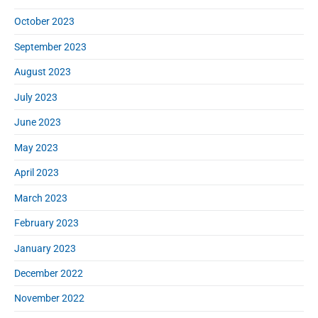
October 2023
September 2023
August 2023
July 2023
June 2023
May 2023
April 2023
March 2023
February 2023
January 2023
December 2022
November 2022