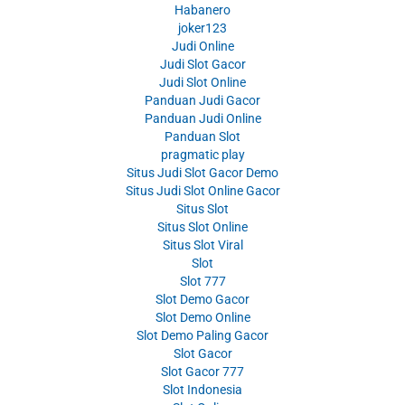
Habanero
joker123
Judi Online
Judi Slot Gacor
Judi Slot Online
Panduan Judi Gacor
Panduan Judi Online
Panduan Slot
pragmatic play
Situs Judi Slot Gacor Demo
Situs Judi Slot Online Gacor
Situs Slot
Situs Slot Online
Situs Slot Viral
Slot
Slot 777
Slot Demo Gacor
Slot Demo Online
Slot Demo Paling Gacor
Slot Gacor
Slot Gacor 777
Slot Indonesia