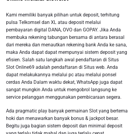
Kami memiliki banyak pilihan untuk deposit, terhitung
pulsa Telkomsel dan XL atau deposit melalui
pembayaran digital DANA, OVO dan GOPAY. Jika Anda
membuka rekening tabungan bersama di antara berasal
dari mereka dan menautkan rekening bank Anda ke sana,
maka Anda dapat dapat mempunyai sistem deposit yang
efisien. Salah satu langkah awal pendaftaran di Situs
Slot Online69 adalah pendaftaran di Situs web. Anda
dapat melakukannya melalui pc atau melalui ponsel
cerdas Anda Dalam waktu dekat, WhatsApp juga dapat
sangat mungkin Anda untuk mengobrol langsung ke
service pelanggan menggunakan pembicaraan segera.
Ada pragmatic play banyak permainan Slot yang bertema
hoki dan menawarkan banyak bonus & jackpot besar.
Begitu juga bagian sistem deposit dan minimal deposit
yang terlalu tidak mahal dan juga terlalu cepat,