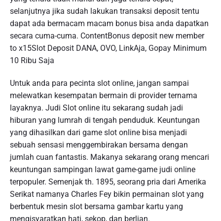
selanjutnya jika sudah lakukan transaksi deposit tentu
dapat ada bermacam macam bonus bisa anda dapatkan
secara cuma-cuma. ContentBonus deposit new member
to x15Slot Deposit DANA, OVO, LinkAja, Gopay Minimum
10 Ribu Saja
Untuk anda para pecinta slot online, jangan sampai
melewatkan kesempatan bermain di provider ternama
layaknya. Judi Slot online itu sekarang sudah jadi
hiburan yang lumrah di tengah penduduk. Keuntungan
yang dihasilkan dari game slot online bisa menjadi
sebuah sensasi menggembirakan bersama dengan
jumlah cuan fantastis. Makanya sekarang orang mencari
keuntungan sampingan lawat game-game judi online
terpopuler. Semenjak th. 1895, seorang pria dari Amerika
Serikat namanya Charles Fey bikin permainan slot yang
berbentuk mesin slot bersama gambar kartu yang
mengisyaratkan hati, sekop, dan berlian.