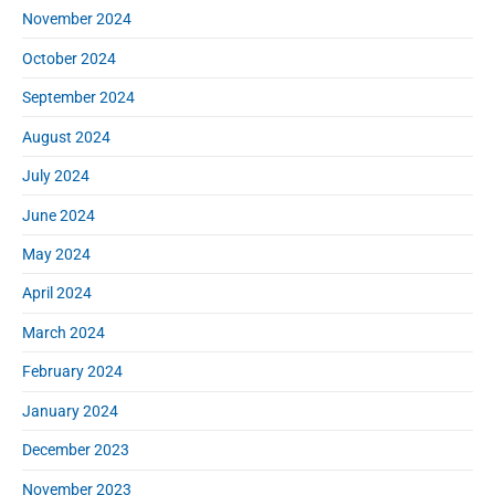
November 2024
October 2024
September 2024
August 2024
July 2024
June 2024
May 2024
April 2024
March 2024
February 2024
January 2024
December 2023
November 2023