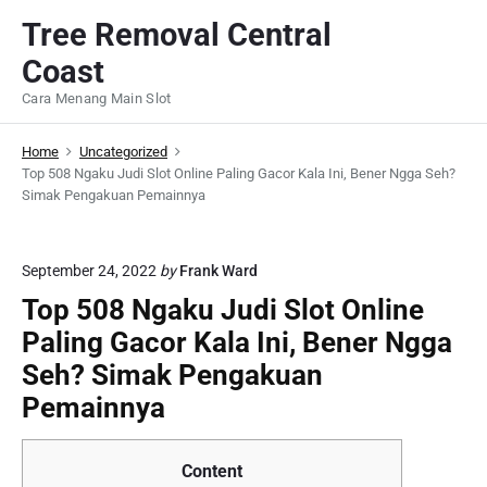
S
Tree Removal Central
k
Coast
i
p
Cara Menang Main Slot
t
o
Home
Uncategorized
c
Top 508 Ngaku Judi Slot Online Paling Gacor Kala Ini, Bener Ngga Seh?
Simak Pengakuan Pemainnya
o
n
t
September 24, 2022
by
Frank Ward
e
Top 508 Ngaku Judi Slot Online
n
Paling Gacor Kala Ini, Bener Ngga
t
Seh? Simak Pengakuan
Pemainnya
Content