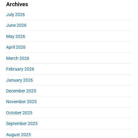
Archives
a
c
r
h
July 2026
y
f
S
June 2026
o
i
r
d
May 2026
:
e
April 2026
b
a
March 2026
r
February 2026
January 2026
December 2025
November 2025
October 2025
September 2025
August 2025