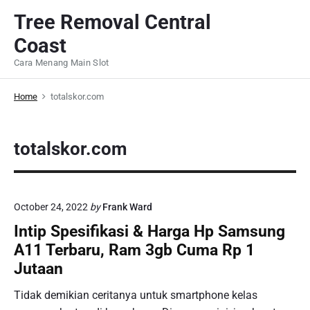
S
Tree Removal Central
k
Coast
i
p
Cara Menang Main Slot
t
o
Home
totalskor.com
c
o
totalskor.com
n
t
e
n
October 24, 2022
by
Frank Ward
t
Intip Spesifikasi & Harga Hp Samsung
A11 Terbaru, Ram 3gb Cuma Rp 1
Jutaan
Tidak demikian ceritanya untuk smartphone kelas