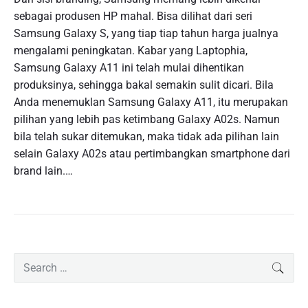
sebagai produsen HP mahal. Bisa dilihat dari seri
Samsung Galaxy S, yang tiap tiap tahun harga jualnya
mengalami peningkatan. Kabar yang Laptophia,
Samsung Galaxy A11 ini telah mulai dihentikan
produksinya, sehingga bakal semakin sulit dicari. Bila
Anda menemuklan Samsung Galaxy A11, itu merupakan
pilihan yang lebih pas ketimbang Galaxy A02s. Namun
bila telah sukar ditemukan, maka tidak ada pilihan lain
selain Galaxy A02s atau pertimbangkan smartphone dari
brand lain.…
P
S
SEAR
r
e
i
a
m
r