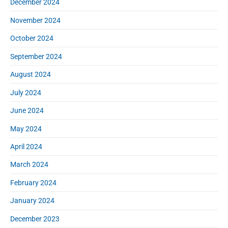
December 2024
November 2024
October 2024
September 2024
August 2024
July 2024
June 2024
May 2024
April 2024
March 2024
February 2024
January 2024
December 2023