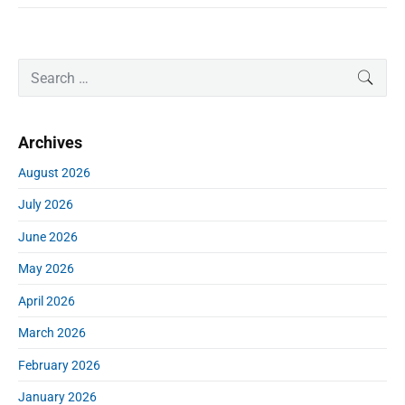
P
S
SEAR
r
e
i
a
m
r
Archives
a
c
r
h
August 2026
y
f
S
July 2026
o
i
r
d
June 2026
:
e
May 2026
b
a
April 2026
r
March 2026
February 2026
January 2026