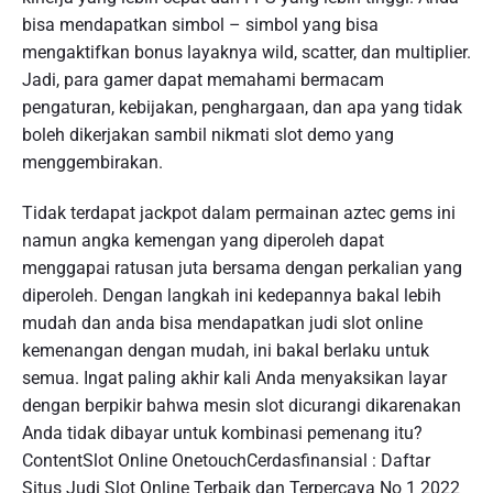
bisa mendapatkan simbol – simbol yang bisa
mengaktifkan bonus layaknya wild, scatter, dan multiplier.
Jadi, para gamer dapat memahami bermacam
pengaturan, kebijakan, penghargaan, dan apa yang tidak
boleh dikerjakan sambil nikmati slot demo yang
menggembirakan.
Tidak terdapat jackpot dalam permainan aztec gems ini
namun angka kemengan yang diperoleh dapat
menggapai ratusan juta bersama dengan perkalian yang
diperoleh. Dengan langkah ini kedepannya bakal lebih
mudah dan anda bisa mendapatkan judi slot online
kemenangan dengan mudah, ini bakal berlaku untuk
semua. Ingat paling akhir kali Anda menyaksikan layar
dengan berpikir bahwa mesin slot dicurangi dikarenakan
Anda tidak dibayar untuk kombinasi pemenang itu?
ContentSlot Online OnetouchCerdasfinansial : Daftar
Situs Judi Slot Online Terbaik dan Terpercaya No 1 2022