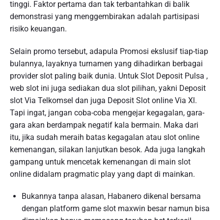
tinggi. Faktor pertama dan tak terbantahkan di balik
demonstrasi yang menggembirakan adalah partisipasi
risiko keuangan.
Selain promo tersebut, adapula Promosi ekslusif tiap-tiap
bulannya, layaknya turnamen yang dihadirkan berbagai
provider slot paling baik dunia. Untuk Slot Deposit Pulsa ,
web slot ini juga sediakan dua slot pilihan, yakni Deposit
slot Via Telkomsel dan juga Deposit Slot online Via Xl.
Tapi ingat, jangan coba-coba mengejar kegagalan, gara-
gara akan berdampak negatif kala bermain. Maka dari
itu, jika sudah meraih batas kegagalan atau slot online
kemenangan, silakan lanjutkan besok. Ada juga langkah
gampang untuk mencetak kemenangan di main slot
online didalam pragmatic play yang dapt di mainkan.
Bukannya tanpa alasan, Habanero dikenal bersama
dengan platform game slot maxwin besar namun bisa