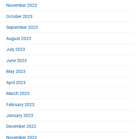
November 2023
October 2023
September 2023
August 2023
July 2023
June 2023
May 2023
April 2023
March 2023
February 2023
January 2023
December 2022
November 2022