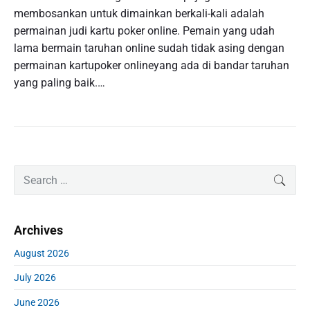
membosankan untuk dimainkan berkali-kali adalah
permainan judi kartu poker online. Pemain yang udah
lama bermain taruhan online sudah tidak asing dengan
permainan kartupoker onlineyang ada di bandar taruhan
yang paling baik.…
P
S
SEAR
r
e
i
a
m
r
Archives
a
c
r
h
August 2026
y
f
S
July 2026
o
i
r
d
June 2026
: