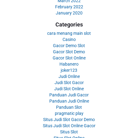
March 2022
February 2022
January 2020
Categories
cara menang main slot
Casino
Gacor Demo Slot
Gacor Slot Demo
Gacor Slot Online
Habanero
joker123
Judi Online
Judi Slot Gacor
Judi Slot Online
Panduan Judi Gacor
Panduan Judi Online
Panduan Slot
pragmatic play
Situs Judi Slot Gacor Demo
Situs Judi Slot Online Gacor
Situs Slot