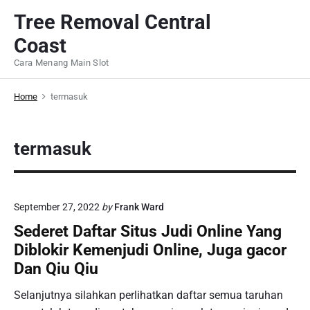
S
Tree Removal Central
k
Coast
i
p
Cara Menang Main Slot
t
o
Home
termasuk
c
o
termasuk
n
t
e
n
September 27, 2022
by
Frank Ward
t
Sederet Daftar Situs Judi Online Yang
Diblokir Kemenjudi Online, Juga gacor
Dan Qiu Qiu
Selanjutnya silahkan perlihatkan daftar semua taruhan