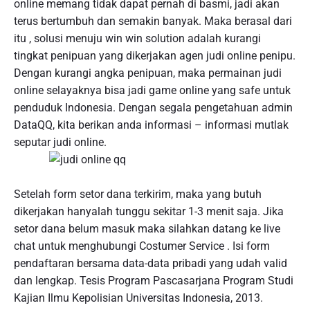
online memang tidak dapat pernah di basmi, jadi akan
terus bertumbuh dan semakin banyak. Maka berasal dari
itu , solusi menuju win win solution adalah kurangi
tingkat penipuan yang dikerjakan agen judi online penipu.
Dengan kurangi angka penipuan, maka permainan judi
online selayaknya bisa jadi game online yang safe untuk
penduduk Indonesia. Dengan segala pengetahuan admin
DataQQ, kita berikan anda informasi – informasi mutlak
seputar judi online.
Setelah form setor dana terkirim, maka yang butuh
dikerjakan hanyalah tunggu sekitar 1-3 menit saja. Jika
setor dana belum masuk maka silahkan datang ke live
chat untuk menghubungi Costumer Service . Isi form
pendaftaran bersama data-data pribadi yang udah valid
dan lengkap. Tesis Program Pascasarjana Program Studi
Kajian Ilmu Kepolisian Universitas Indonesia, 2013.