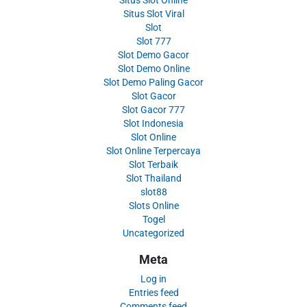
Situs Slot Online
Situs Slot Viral
Slot
Slot 777
Slot Demo Gacor
Slot Demo Online
Slot Demo Paling Gacor
Slot Gacor
Slot Gacor 777
Slot Indonesia
Slot Online
Slot Online Terpercaya
Slot Terbaik
Slot Thailand
slot88
Slots Online
Togel
Uncategorized
Meta
Log in
Entries feed
Comments feed