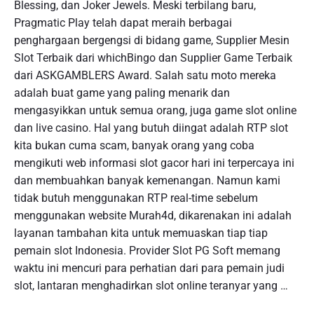
Blessing, dan Joker Jewels. Meski terbilang baru,
Pragmatic Play telah dapat meraih berbagai
penghargaan bergengsi di bidang game, Supplier Mesin
Slot Terbaik dari whichBingo dan Supplier Game Terbaik
dari ASKGAMBLERS Award. Salah satu moto mereka
adalah buat game yang paling menarik dan
mengasyikkan untuk semua orang, juga game slot online
dan live casino. Hal yang butuh diingat adalah RTP slot
kita bukan cuma scam, banyak orang yang coba
mengikuti web informasi slot gacor hari ini terpercaya ini
dan membuahkan banyak kemenangan. Namun kami
tidak butuh menggunakan RTP real-time sebelum
menggunakan website Murah4d, dikarenakan ini adalah
layanan tambahan kita untuk memuaskan tiap tiap
pemain slot Indonesia. Provider Slot PG Soft memang
waktu ini mencuri para perhatian dari para pemain judi
slot, lantaran menghadirkan slot online teranyar yang …