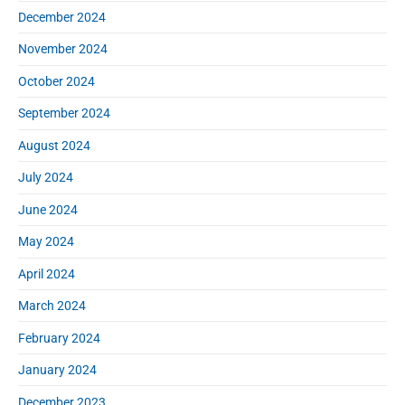
December 2024
November 2024
October 2024
September 2024
August 2024
July 2024
June 2024
May 2024
April 2024
March 2024
February 2024
January 2024
December 2023