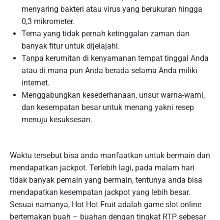
menyaring bakteri atau virus yang berukuran hingga
0,3 mikrometer.
Tema yang tidak pernah ketinggalan zaman dan
banyak fitur untuk dijelajahi.
Tanpa kerumitan di kenyamanan tempat tinggal Anda
atau di mana pun Anda berada selama Anda miliki
internet.
Menggabungkan kesederhanaan, unsur warna-warni,
dan kesempatan besar untuk menang yakni resep
menuju kesuksesan.
Waktu tersebut bisa anda manfaatkan untuk bermain dan
mendapatkan jackpot. Terlebih lagi, pada malam hari
tidak banyak pemain yang bermain, tentunya anda bisa
mendapatkan kesempatan jackpot yang lebih besar.
Sesuai namanya, Hot Hot Fruit adalah game slot online
bertemakan buah – buahan dengan tingkat RTP sebesar