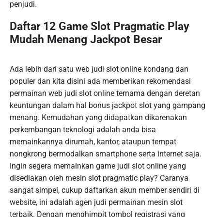
penjudi.
Daftar 12 Game Slot Pragmatic Play
Mudah Menang Jackpot Besar
Ada lebih dari satu web judi slot online kondang dan
populer dan kita disini ada memberikan rekomendasi
permainan web judi slot online ternama dengan deretan
keuntungan dalam hal bonus jackpot slot yang gampang
menang. Kemudahan yang didapatkan dikarenakan
perkembangan teknologi adalah anda bisa
memainkannya dirumah, kantor, ataupun tempat
nongkrong bermodalkan smartphone serta internet saja.
Ingin segera memainkan game judi slot online yang
disediakan oleh mesin slot pragmatic play? Caranya
sangat simpel, cukup daftarkan akun member sendiri di
website, ini adalah agen judi permainan mesin slot
terbaik. Dengan menghimpit tombol registrasi yang