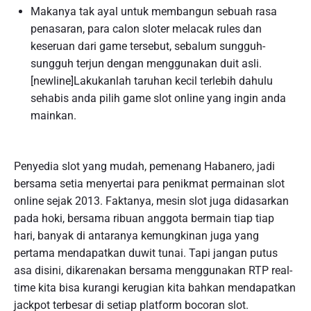
Makanya tak ayal untuk membangun sebuah rasa
penasaran, para calon sloter melacak rules dan
keseruan dari game tersebut, sebalum sungguh-
sungguh terjun dengan menggunakan duit asli.
[newline]Lakukanlah taruhan kecil terlebih dahulu
sehabis anda pilih game slot online yang ingin anda
mainkan.
Penyedia slot yang mudah, pemenang Habanero, jadi
bersama setia menyertai para penikmat permainan slot
online sejak 2013. Faktanya, mesin slot juga didasarkan
pada hoki, bersama ribuan anggota bermain tiap tiap
hari, banyak di antaranya kemungkinan juga yang
pertama mendapatkan duwit tunai. Tapi jangan putus
asa disini, dikarenakan bersama menggunakan RTP real-
time kita bisa kurangi kerugian kita bahkan mendapatkan
jackpot terbesar di setiap platform bocoran slot.