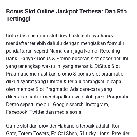
Bonus Slot Online Jackpot Terbesar Dan Rtp
Tertinggi
Untuk bisa bermain slot duwit asli tentunya harus
mendaftar terlebih dahulu dengan mengisikan formulir
pendaftaran seperti Nama dan juga Nomor Rekening
Bank. Banyak Bonus & Promo bocoran slot gacor hari ini
yang terlengkap waktu ini yang menarik. DiSitus Slot
Pragmatic memastikan promo & bonus slot pragmatic
diikuti syarat yang lumrah & terlalu barangkali dicapai
oleh member Slot Pragmatic. Ada cara-cara yang
dikerjakan untuk mendapatkan web slot gacor Pragmatic
Demo seperti melalui Google search, Instagram,
Facebook, Twitter dan media sosial.
Game slot dari provider Habanero terbaik adalah Koi
Gate, Totem Towers, Fa Cai Shen, 5 Lucky Lions. Provider