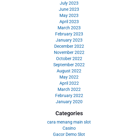
July 2023
June 2023
May 2023
April 2023
March 2023
February 2023
January 2023
December 2022
November 2022
October 2022
September 2022
August 2022
May 2022
April 2022
March 2022
February 2022
January 2020
Categories
cara menang main slot
Casino
Gacor Demo Slot