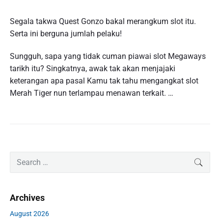
Segala takwa Quest Gonzo bakal merangkum slot itu.
Serta ini berguna jumlah pelaku!
Sungguh, sapa yang tidak cuman piawai slot Megaways
tarikh itu? Singkatnya, awak tak akan menjajaki
keterangan apa pasal Kamu tak tahu mengangkat slot
Merah Tiger nun terlampau menawan terkait. …
P
S
SEAR
r
e
i
a
m
r
Archives
a
c
r
h
August 2026
y