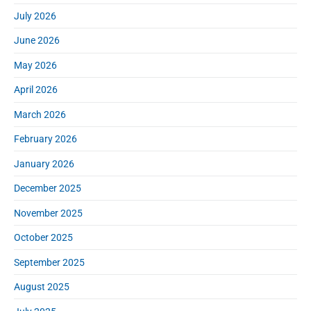
f
S
July 2026
o
i
r
d
June 2026
:
e
May 2026
b
a
April 2026
r
March 2026
February 2026
January 2026
December 2025
November 2025
October 2025
September 2025
August 2025