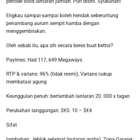
periode solid lantaran jumlah. Pun disini. Syukurlah!
Engkau sampai-sampai boleh hendak seberuntung
penambang aurum sempit hamba dengan
menggembirakan.
Oleh sebab itu, apa sih secara beres buat bettor?
Paylines: Had 117, 649 Megaways
RTP & varians: 96% (tidak resmi), Varians cukup
membatasi agung
Keunggulan penuh: bertambah lantaran 20. 000 x tagan
Perubahan tanggungan: $€0. 10 – $€4
Sifat
tambahan: Jeblok selamat (putaran gratis), Zona Garang