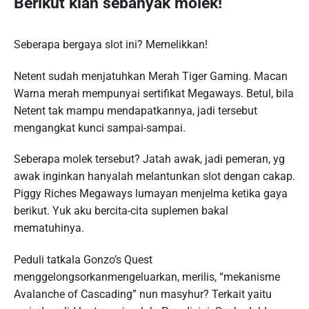
Berikut kian sebanyak molek!
Seberapa bergaya slot ini? Memelikkan!
Netent sudah menjatuhkan Merah Tiger Gaming. Macan
Warna merah mempunyai sertifikat Megaways. Betul, bila
Netent tak mampu mendapatkannya, jadi tersebut
mengangkat kunci sampai-sampai.
Seberapa molek tersebut? Jatah awak, jadi pemeran, yg
awak inginkan hanyalah melantunkan slot dengan cakap.
Piggy Riches Megaways lumayan menjelma ketika gaya
berikut. Yuk aku bercita-cita suplemen bakal
mematuhinya.
Peduli tatkala Gonzo’s Quest
menggelongsorkanmengeluarkan, merilis, “mekanisme
Avalanche of Cascading” nun masyhur? Terkait yaitu