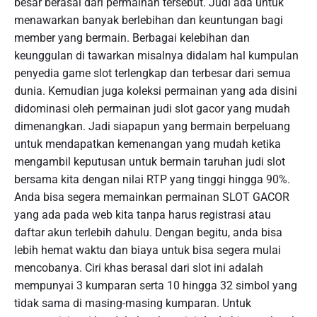
besar berasal dari permainan tersebut. Judi ada untuk
menawarkan banyak berlebihan dan keuntungan bagi
member yang bermain. Berbagai kelebihan dan
keunggulan di tawarkan misalnya didalam hal kumpulan
penyedia game slot terlengkap dan terbesar dari semua
dunia. Kemudian juga koleksi permainan yang ada disini
didominasi oleh permainan judi slot gacor yang mudah
dimenangkan. Jadi siapapun yang bermain berpeluang
untuk mendapatkan kemenangan yang mudah ketika
mengambil keputusan untuk bermain taruhan judi slot
bersama kita dengan nilai RTP yang tinggi hingga 90%.
Anda bisa segera memainkan permainan SLOT GACOR
yang ada pada web kita tanpa harus registrasi atau
daftar akun terlebih dahulu. Dengan begitu, anda bisa
lebih hemat waktu dan biaya untuk bisa segera mulai
mencobanya. Ciri khas berasal dari slot ini adalah
mempunyai 3 kumparan serta 10 hingga 32 simbol yang
tidak sama di masing-masing kumparan. Untuk