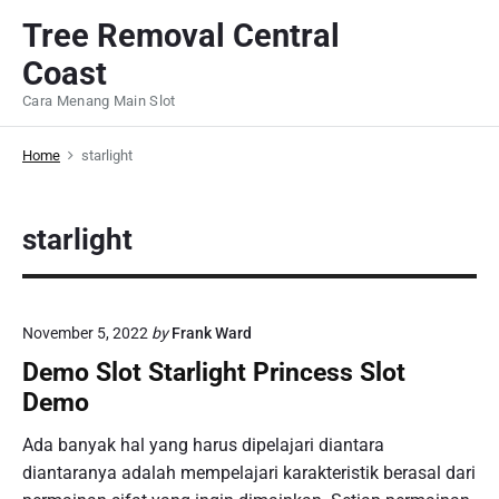
S
Tree Removal Central
k
Coast
i
p
Cara Menang Main Slot
t
o
Home
starlight
c
o
starlight
n
t
e
n
November 5, 2022
by
Frank Ward
t
Demo Slot Starlight Princess Slot
Demo
Ada banyak hal yang harus dipelajari diantara
diantaranya adalah mempelajari karakteristik berasal dari