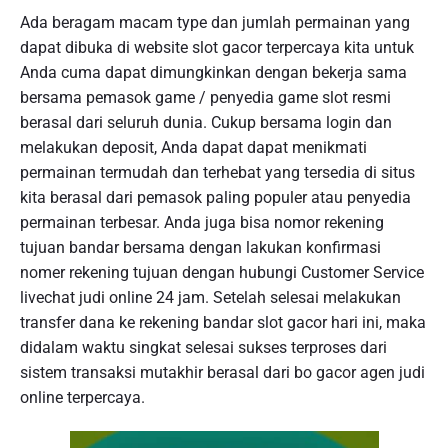
Ada beragam macam type dan jumlah permainan yang
dapat dibuka di website slot gacor terpercaya kita untuk
Anda cuma dapat dimungkinkan dengan bekerja sama
bersama pemasok game / penyedia game slot resmi
berasal dari seluruh dunia. Cukup bersama login dan
melakukan deposit, Anda dapat dapat menikmati
permainan termudah dan terhebat yang tersedia di situs
kita berasal dari pemasok paling populer atau penyedia
permainan terbesar. Anda juga bisa nomor rekening
tujuan bandar bersama dengan lakukan konfirmasi
nomer rekening tujuan dengan hubungi Customer Service
livechat judi online 24 jam. Setelah selesai melakukan
transfer dana ke rekening bandar slot gacor hari ini, maka
didalam waktu singkat selesai sukses terproses dari
sistem transaksi mutakhir berasal dari bo gacor agen judi
online terpercaya.