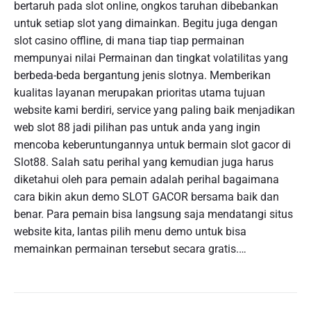
bertaruh pada slot online, ongkos taruhan dibebankan
untuk setiap slot yang dimainkan. Begitu juga dengan
slot casino offline, di mana tiap tiap permainan
mempunyai nilai Permainan dan tingkat volatilitas yang
berbeda-beda bergantung jenis slotnya. Memberikan
kualitas layanan merupakan prioritas utama tujuan
website kami berdiri, service yang paling baik menjadikan
web slot 88 jadi pilihan pas untuk anda yang ingin
mencoba keberuntungannya untuk bermain slot gacor di
Slot88. Salah satu perihal yang kemudian juga harus
diketahui oleh para pemain adalah perihal bagaimana
cara bikin akun demo SLOT GACOR bersama baik dan
benar. Para pemain bisa langsung saja mendatangi situs
website kita, lantas pilih menu demo untuk bisa
memainkan permainan tersebut secara gratis.…