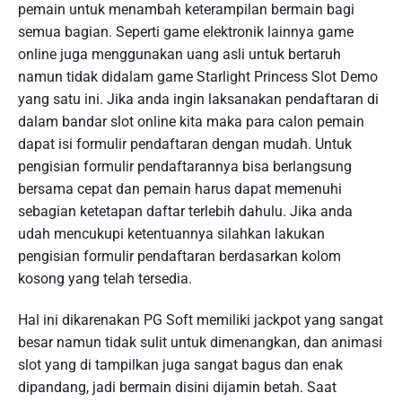
pemain untuk menambah keterampilan bermain bagi
semua bagian. Seperti game elektronik lainnya game
online juga menggunakan uang asli untuk bertaruh
namun tidak didalam game Starlight Princess Slot Demo
yang satu ini. Jika anda ingin laksanakan pendaftaran di
dalam bandar slot online kita maka para calon pemain
dapat isi formulir pendaftaran dengan mudah. Untuk
pengisian formulir pendaftarannya bisa berlangsung
bersama cepat dan pemain harus dapat memenuhi
sebagian ketetapan daftar terlebih dahulu. Jika anda
udah mencukupi ketentuannya silahkan lakukan
pengisian formulir pendaftaran berdasarkan kolom
kosong yang telah tersedia.
Hal ini dikarenakan PG Soft memiliki jackpot yang sangat
besar namun tidak sulit untuk dimenangkan, dan animasi
slot yang di tampilkan juga sangat bagus dan enak
dipandang, jadi bermain disini dijamin betah. Saat