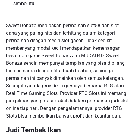
simbol itu.
Sweet Bonaza merupakan permainan slot88 dan slot
dana yang paling hits dan terhitung dalam kategori
permainan dengan mesin slot gacor. Tidak sedikit
member yang modal kecil mendapatkan kemenangan
besar dari game Sweet Bonanza di MUDAH4D. Sweet
Bonaza sendiri mempunyai tampilan yang bisa dibilang
lucu bersama dengan fitur buah buahan, sehingga
permainan ini banyak dimainkan oleh semua kalangan.
Selanjutnya ada provider terpercaya bernama RTG atau
Real Time Gaming Slots. Provider RTG Slots ini memang
jadi pilihan yang masuk akal didalam permainan judi slot
online tiap hari. Dengan pengalamannya, provider RTG
Slots bisa memberikan banyak profit dan keuntungan.
Judi Tembak Ikan