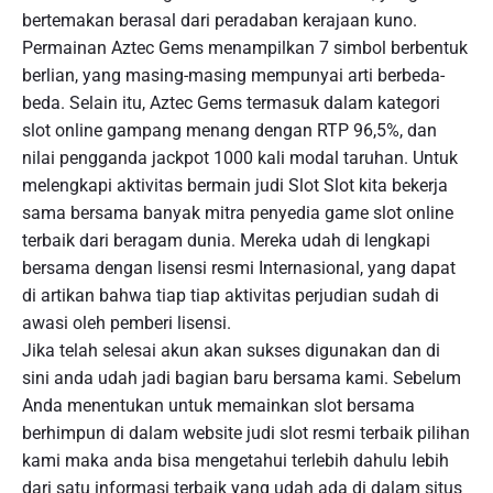
bertemakan berasal dari peradaban kerajaan kuno.
Permainan Aztec Gems menampilkan 7 simbol berbentuk
berlian, yang masing-masing mempunyai arti berbeda-
beda. Selain itu, Aztec Gems termasuk dalam kategori
slot online gampang menang dengan RTP 96,5%, dan
nilai pengganda jackpot 1000 kali modal taruhan. Untuk
melengkapi aktivitas bermain judi Slot Slot kita bekerja
sama bersama banyak mitra penyedia game slot online
terbaik dari beragam dunia. Mereka udah di lengkapi
bersama dengan lisensi resmi Internasional, yang dapat
di artikan bahwa tiap tiap aktivitas perjudian sudah di
awasi oleh pemberi lisensi.
Jika telah selesai akun akan sukses digunakan dan di
sini anda udah jadi bagian baru bersama kami. Sebelum
Anda menentukan untuk memainkan slot bersama
berhimpun di dalam website judi slot resmi terbaik pilihan
kami maka anda bisa mengetahui terlebih dahulu lebih
dari satu informasi terbaik yang udah ada di dalam situs