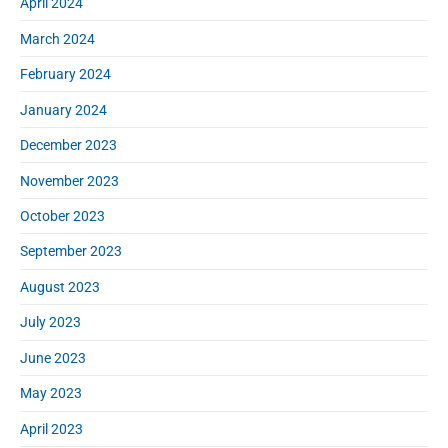
April 2024
March 2024
February 2024
January 2024
December 2023
November 2023
October 2023
September 2023
August 2023
July 2023
June 2023
May 2023
April 2023