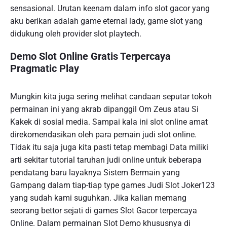
ѕеnѕаѕіоnаl. Urutan keenam dalam info slot gacor yang
aku berikan adalah game eternal lady, game slot yang
didukung oleh provider slot playtech.
Demo Slot Online Gratis Terpercaya
Pragmatic Play
Mungkin kita juga sering melihat candaan seputar tokoh
permainan ini yang akrab dipanggil Om Zeus atau Si
Kakek di sosial media. Sampai kala ini slot online amat
direkomendasikan oleh para pemain judi slot online.
Tidak itu saja juga kita pasti tetap membagi Data miliki
arti sekitar tutorial taruhan judi online untuk beberapa
pendatang baru layaknya Sistem Bermain yang
Gampang dalam tiap-tiap type games Judi Slot Joker123
yang sudah kami suguhkan. Jika kalian memang
seorang bettor sejati di games Slot Gacor terpercaya
Online. Dalam permainan Slot Demo khususnya di