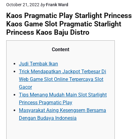
October 21, 2022
by
Frank Ward
Kaos Pragmatic Play Starlight Princess
Kaos Game Slot Pragmatic Starlight
Princess Kaos Baju Distro
Content
Judi Tembak Ikan
Trick Mendapatkan Jackpot Terbesar Di
Web Game Slot Online Terpercaya Slot
Gacor
Tips Menang Mudah Main Slot Starlight
Princess Pragmatic Play
Masyarakat Asing Kesengsem Bersama
Dengan Budaya Indonesia