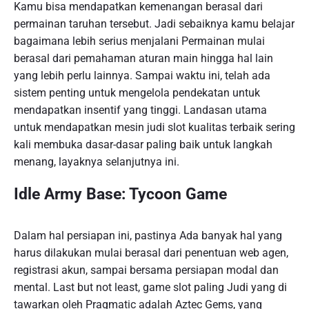
Kamu bisa mendapatkan kemenangan berasal dari
permainan taruhan tersebut. Jadi sebaiknya kamu belajar
bagaimana lebih serius menjalani Permainan mulai
berasal dari pemahaman aturan main hingga hal lain
yang lebih perlu lainnya. Sampai waktu ini, telah ada
sistem penting untuk mengelola pendekatan untuk
mendapatkan insentif yang tinggi. Landasan utama
untuk mendapatkan mesin judi slot kualitas terbaik sering
kali membuka dasar-dasar paling baik untuk langkah
menang, layaknya selanjutnya ini.
Idle Army Base: Tycoon Game
Dalam hal persiapan ini, pastinya Ada banyak hal yang
harus dilakukan mulai berasal dari penentuan web agen,
registrasi akun, sampai bersama persiapan modal dan
mental. Last but not least, game slot paling Judi yang di
tawarkan oleh Pragmatic adalah Aztec Gems, yang