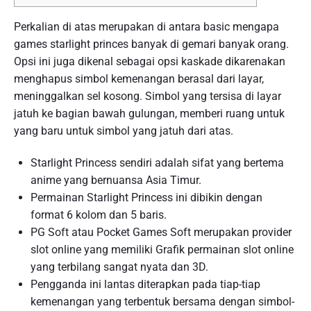
Perkalian di atas merupakan di antara basic mengapa
games starlight princes banyak di gemari banyak orang.
Opsi ini juga dikenal sebagai opsi kaskade dikarenakan
menghapus simbol kemenangan berasal dari layar,
meninggalkan sel kosong. Simbol yang tersisa di layar
jatuh ke bagian bawah gulungan, memberi ruang untuk
yang baru untuk simbol yang jatuh dari atas.
Starlight Princess sendiri adalah sifat yang bertema
anime yang bernuansa Asia Timur.
Permainan Starlight Princess ini dibikin dengan
format 6 kolom dan 5 baris.
PG Soft atau Pocket Games Soft merupakan provider
slot online yang memiliki Grafik permainan slot online
yang terbilang sangat nyata dan 3D.
Pengganda ini lantas diterapkan pada tiap-tiap
kemenangan yang terbentuk bersama dengan simbol-