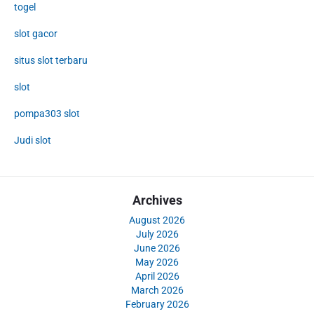
togel
slot gacor
situs slot terbaru
slot
pompa303 slot
Judi slot
Archives
August 2026
July 2026
June 2026
May 2026
April 2026
March 2026
February 2026