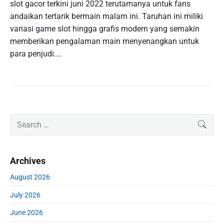
slot gacor terkini juni 2022 terutamanya untuk fans
andaikan tertarik bermain malam ini. Taruhan ini miliki
variasi game slot hingga grafis modern yang semakin
memberikan pengalaman main menyenangkan untuk
para penjudi.…
P
S
SEAR
r
e
i
a
m
r
Archives
a
c
r
h
August 2026
y
f
S
July 2026
o
i
r
d
June 2026
:
e