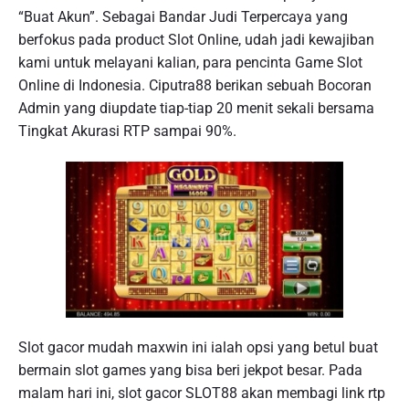
“Buat Akun”. Sebagai Bandar Judi Terpercaya yang
berfokus pada product Slot Online, udah jadi kewajiban
kami untuk melayani kalian, para pencinta Game Slot
Online di Indonesia. Ciputra88 berikan sebuah Bocoran
Admin yang diupdate tiap-tiap 20 menit sekali bersama
Tingkat Akurasi RTP sampai 90%.
Slot gacor mudah maxwin ini ialah opsi yang betul buat
bermain slot games yang bisa beri jekpot besar. Pada
malam hari ini, slot gacor SLOT88 akan membagi link rtp