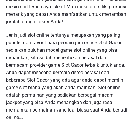
mesin slot terpercaya Isle of Man ini kerap miliki promosi
menarik yang dapat Anda manfaatkan untuk menambah
jumlah uang di akun Anda!
Jenis judi slot online tentunya merupakan yang paling
populer dan favorit para pemain judi online. Slot Gacor
sedia kan puluhan model game slot online yang bisa
dimainkan, kita sudah menentukan berasal dari
bermacam provider game Slot Gacor terbaik untuk anda.
Anda dapat mencoba bermain demo berasal dari
beberapa Slot Gacor yang ada agar anda dapat memlih
game slot mana yang akan anda mainkan. Slot online
adalah permainan yang sediakan berbagai macam
jackpot yang bisa Anda menangkan dan juga rasa
memainkan permainan yang luar biasa saat Anda berjudi
online.…