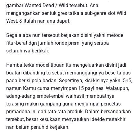
gambar Wanted Dead / Wild tersebut. Ana
mengangankan sentuk gres tatkala sub-genre slot Wild
West, & itulah nan ana dapat.
Segala apa nun tersebut kerjakan disini yakni metode
fitur-berat dgn jumlah ronde premi yang serupa
seluruhnya bertikai.
Hamba terka model tipuan itu mengeluarkan disini jadi
buatan dibanding tersebut memanggangnya beserta pas
pada berisi pola badan. Sepertinya, kisi-kisinya yakni 5×5,
namun Kamu cuma menyimpan 15 paylines. Walaupun,
adang-adang embel-embel walhasil membuatnya
terasing makin gampang guna menjumpai pencetus
primadona ini dari rata-rata produk. Dalam bersandarkan
tersebut, besar kesukaan menyatukan ide-ide mutakhir
nan belum penuh dikerjakan.