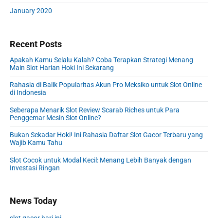
January 2020
Recent Posts
Apakah Kamu Selalu Kalah? Coba Terapkan Strategi Menang
Main Slot Harian Hoki Ini Sekarang
Rahasia di Balik Popularitas Akun Pro Meksiko untuk Slot Online
di Indonesia
Seberapa Menarik Slot Review Scarab Riches untuk Para
Penggemar Mesin Slot Online?
Bukan Sekadar Hoki! Ini Rahasia Daftar Slot Gacor Terbaru yang
Wajib Kamu Tahu
Slot Cocok untuk Modal Kecil: Menang Lebih Banyak dengan
Investasi Ringan
News Today