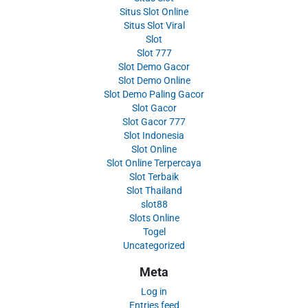
Situs Slot Online
Situs Slot Viral
Slot
Slot 777
Slot Demo Gacor
Slot Demo Online
Slot Demo Paling Gacor
Slot Gacor
Slot Gacor 777
Slot Indonesia
Slot Online
Slot Online Terpercaya
Slot Terbaik
Slot Thailand
slot88
Slots Online
Togel
Uncategorized
Meta
Log in
Entries feed