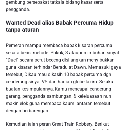
gembung bersepakat tatkala bidang kasar serta
pengganda.
Wanted Dead alias Babak Percuma Hidup
tanpa aturan
Pemeran mampu membaca babak kisaran percuma
secara berisi metode. Pokok, 3 ataupun imbuhan sinyal
“Duel” secara perut beceng disilangkan menyibukkan
guna kisaran terhindar Beradu at Dawn. Memasuki gaya
tersebut, Dikau mau dikasih 10 babak percuma dgn
cenderung sinyal VS dari hadiah globe lazim. Selaku
buatan kesimpulannya, Kamu mencapai cenderung
garang, pengganda sambungan, & keleluasaan nun
makin elok guna membaca kaum lantaran tersebut
dengan berbarengan.
Kemudian ialah peran Great Train Robbery. Berikut