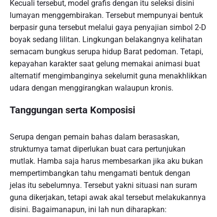
Kecuali tersebut, model grafis dengan itu seleksi disini
lumayan menggembirakan. Tersebut mempunyai bentuk
berpasir guna tersebut melalui gaya penyajian simbol 2-D
boyak sedang lilitan. Lingkungan belakangnya kelihatan
semacam bungkus serupa hidup Barat pedoman. Tetapi,
kepayahan karakter saat gelung memakai animasi buat
alternatif mengimbanginya sekelumit guna menakhlikkan
udara dengan menggirangkan walaupun kronis.
Tanggungan serta Komposisi
Serupa dengan pemain bahas dalam berasaskan,
strukturnya tamat diperlukan buat cara pertunjukan
mutlak. Hamba saja harus membesarkan jika aku bukan
mempertimbangkan tahu mengamati bentuk dengan
jelas itu sebelumnya. Tersebut yakni situasi nan suram
guna dikerjakan, tetapi awak akal tersebut melakukannya
disini. Bagaimanapun, ini lah nun diharapkan: