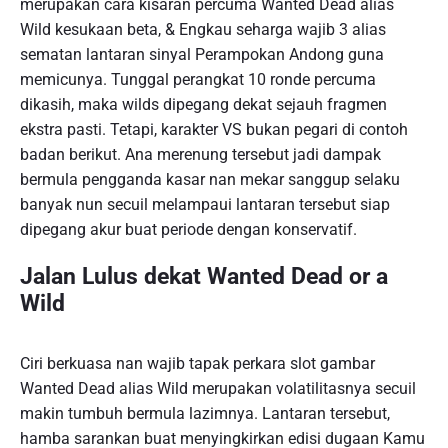
merupakan cara kisaran percuma Wanted Dead alias
Wild kesukaan beta, & Engkau seharga wajib 3 alias
sematan lantaran sinyal Perampokan Andong guna
memicunya. Tunggal perangkat 10 ronde percuma
dikasih, maka wilds dipegang dekat sejauh fragmen
ekstra pasti. Tetapi, karakter VS bukan pegari di contoh
badan berikut. Ana merenung tersebut jadi dampak
bermula pengganda kasar nan mekar sanggup selaku
banyak nun secuil melampaui lantaran tersebut siap
dipegang akur buat periode dengan konservatif.
Jalan Lulus dekat Wanted Dead or a
Wild
Ciri berkuasa nan wajib tapak perkara slot gambar
Wanted Dead alias Wild merupakan volatilitasnya secuil
makin tumbuh bermula lazimnya. Lantaran tersebut,
hamba sarankan buat menyingkirkan edisi dugaan Kamu