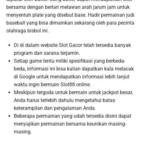
bersama dengan berlari melawan arah jarum jam untuk
menyentuh plate yang disebut base. Hadir permainan judi
baseball yang bisa dimainkan sekarang oleh para pecinta
olahraga bisbol ini.
Di di dalam website Slot Gacor telah tersedia banyak
program dan sarana terjamin.
Setiap game tentu miliki spesifikasi yang berbeda-
beda, informasi ini bisa kalian dapatkan kala melacak
di Google untuk mendapatkan informasi lebih lanjut
waktu ingin bermain Slot88 online.
Meskipun tergoda untuk bermain untuk jackpot besar,
Anda harus terlebih dahulu mengetahui batas
keterampilan dan pengalaman Anda.
Beberapa permainan yang udah tersedia disini dapat
menyajikan permainan bersama keunikan masing-
masing.