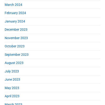
March 2024
February 2024
January 2024
December 2023
November 2023
October 2023
September 2023
August 2023
July 2023
June 2023
May 2023
April 2023
March 2023