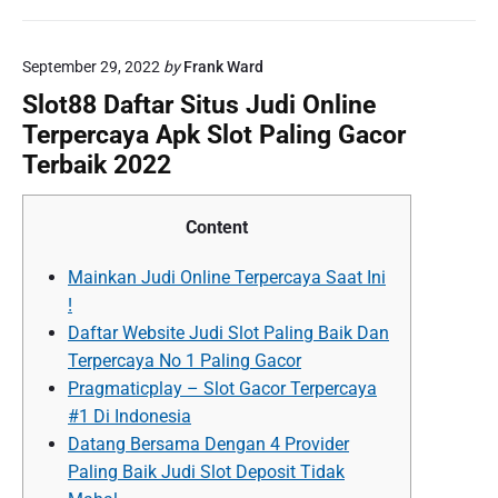
September 29, 2022
by
Frank Ward
Slot88 Daftar Situs Judi Online
Terpercaya Apk Slot Paling Gacor
Terbaik 2022
Content
Mainkan Judi Online Terpercaya Saat Ini
!
Daftar Website Judi Slot Paling Baik Dan
Terpercaya No 1 Paling Gacor
Pragmaticplay – Slot Gacor Terpercaya
#1 Di Indonesia
Datang Bersama Dengan 4 Provider
Paling Baik Judi Slot Deposit Tidak