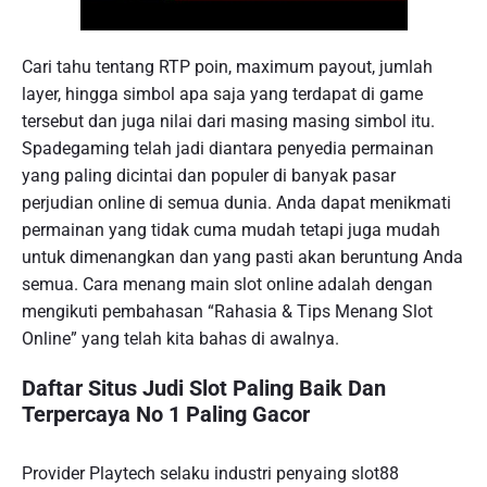
Cari tahu tentang RTP poin, maximum payout, jumlah
layer, hingga simbol apa saja yang terdapat di game
tersebut dan juga nilai dari masing masing simbol itu.
Spadegaming telah jadi diantara penyedia permainan
yang paling dicintai dan populer di banyak pasar
perjudian online di semua dunia. Anda dapat menikmati
permainan yang tidak cuma mudah tetapi juga mudah
untuk dimenangkan dan yang pasti akan beruntung Anda
semua. Cara menang main slot online adalah dengan
mengikuti pembahasan “Rahasia & Tips Menang Slot
Online” yang telah kita bahas di awalnya.
Daftar Situs Judi Slot Paling Baik Dan
Terpercaya No 1 Paling Gacor
Provider Playtech selaku industri penyaing slot88