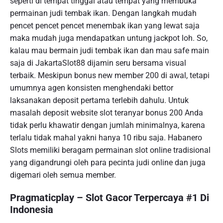
seperti di tempat tinggal atau tempat yang membuka
permainan judi tembak ikan. Dengan langkah mudah
pencet pencet pencet menembak ikan yang lewat saja
maka mudah juga mendapatkan untung jackpot loh. So,
kalau mau bermain judi tembak ikan dan mau safe main
saja di JakartaSlot88 dijamin seru bersama visual
terbaik. Meskipun bonus new member 200 di awal, tetapi
umumnya agen konsisten menghendaki bettor
laksanakan deposit pertama terlebih dahulu. Untuk
masalah deposit website slot teranyar bonus 200 Anda
tidak perlu khawatir dengan jumlah minimalnya, karena
terlalu tidak mahal yakni hanya 10 ribu saja. Habanero
Slots memiliki beragam permainan slot online tradisional
yang digandrungi oleh para pecinta judi online dan juga
digemari oleh semua member.
Pragmaticplay – Slot Gacor Terpercaya #1 Di
Indonesia