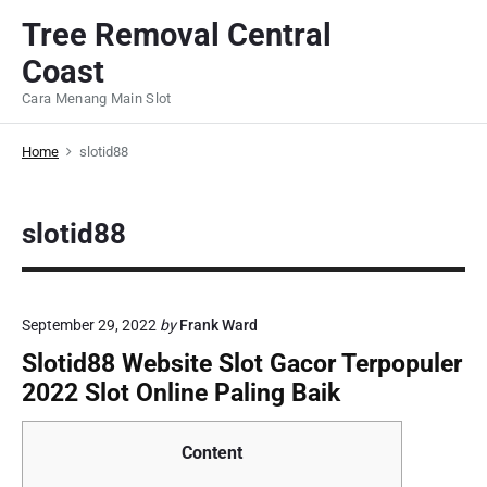
S
Tree Removal Central
k
Coast
i
p
Cara Menang Main Slot
t
o
Home
slotid88
c
o
slotid88
n
t
e
n
September 29, 2022
by
Frank Ward
t
Slotid88 Website Slot Gacor Terpopuler
2022 Slot Online Paling Baik
Content