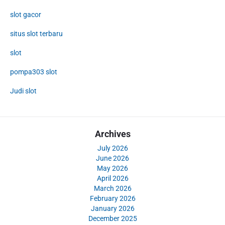
slot gacor
situs slot terbaru
slot
pompa303 slot
Judi slot
Archives
July 2026
June 2026
May 2026
April 2026
March 2026
February 2026
January 2026
December 2025