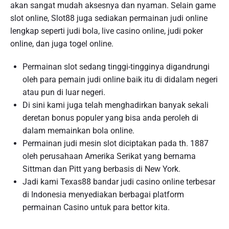
akan sangat mudah aksesnya dan nyaman. Selain game
slot online, Slot88 juga sediakan permainan judi online
lengkap seperti judi bola, live casino online, judi poker
online, dan juga togel online.
Permainan slot sedang tinggi-tingginya digandrungi
oleh para pemain judi online baik itu di didalam negeri
atau pun di luar negeri.
Di sini kami juga telah menghadirkan banyak sekali
deretan bonus populer yang bisa anda peroleh di
dalam memainkan bola online.
Permainan judi mesin slot diciptakan pada th. 1887
oleh perusahaan Amerika Serikat yang bernama
Sittman dan Pitt yang berbasis di New York.
Jadi kami Texas88 bandar judi casino online terbesar
di Indonesia menyediakan berbagai platform
permainan Casino untuk para bettor kita.