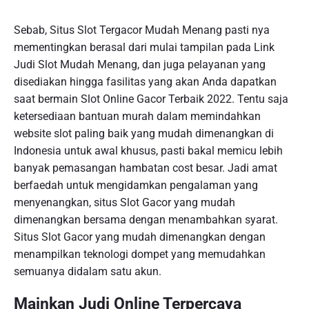
Sebab, Situs Slot Tergacor Mudah Menang pasti nya
mementingkan berasal dari mulai tampilan pada Link
Judi Slot Mudah Menang, dan juga pelayanan yang
disediakan hingga fasilitas yang akan Anda dapatkan
saat bermain Slot Online Gacor Terbaik 2022. Tentu saja
ketersediaan bantuan murah dalam memindahkan
website slot paling baik yang mudah dimenangkan di
Indonesia untuk awal khusus, pasti bakal memicu lebih
banyak pemasangan hambatan cost besar. Jadi amat
berfaedah untuk mengidamkan pengalaman yang
menyenangkan, situs Slot Gacor yang mudah
dimenangkan bersama dengan menambahkan syarat.
Situs Slot Gacor yang mudah dimenangkan dengan
menampilkan teknologi dompet yang memudahkan
semuanya didalam satu akun.
Mainkan Judi Online Terpercaya