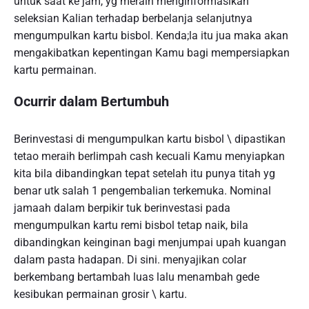
untuk saat ke jam, yg meraih menginformasikan
seleksian Kalian terhadap berbelanja selanjutnya
mengumpulkan kartu bisbol. Kenda;la itu jua maka akan
mengakibatkan kepentingan Kamu bagi mempersiapkan
kartu permainan.
Ocurrir dalam Bertumbuh
Berinvestasi di mengumpulkan kartu bisbol \ dipastikan
tetao meraih berlimpah cash kecuali Kamu menyiapkan
kita bila dibandingkan tepat setelah itu punya titah yg
benar utk salah 1 pengembalian terkemuka. Nominal
jamaah dalam berpikir tuk berinvestasi pada
mengumpulkan kartu remi bisbol tetap naik, bila
dibandingkan keinginan bagi menjumpai upah kuangan
dalam pasta hadapan. Di sini. menyajikan colar
berkembang bertambah luas lalu menambah gede
kesibukan permainan grosir \ kartu.