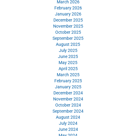
March 2026
February 2026
January 2026
December 2025
November 2025
October 2025
September 2025
August 2025
July 2025
June 2025
May 2025
April 2025
March 2025
February 2025
January 2025
December 2024
November 2024
October 2024
September 2024
August 2024
July 2024
June 2024
May 2024