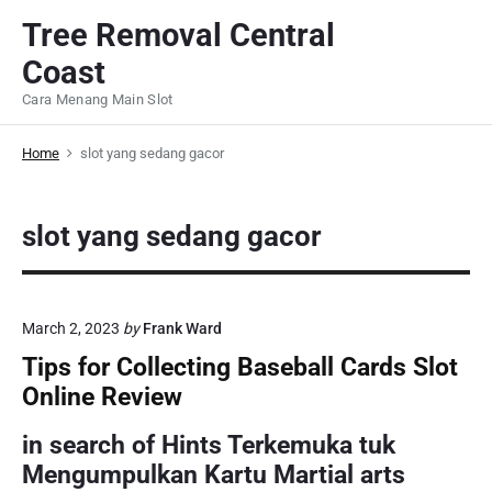
S
Tree Removal Central
k
Coast
i
p
Cara Menang Main Slot
t
o
Home
slot yang sedang gacor
c
o
slot yang sedang gacor
n
t
e
n
March 2, 2023
by
Frank Ward
t
Tips for Collecting Baseball Cards Slot
Online Review
in search of Hints Terkemuka tuk
Mengumpulkan Kartu Martial arts