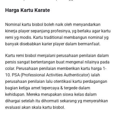
Harga Kartu Karate
Nominal kartu bisbol boleh naik oleh menyandarkan
kinerja player sepanjang profesinya, yg berlaku agar kartu
remi yg modis. Kartu traditional membangun nominal yg
banyak disebabkan karier player dalam bermanfaat.
Kartu remi bisbol menjalani perusahaan penilaian dalam
persis sangat bertentangan buat mengenal nilainya pada
colar. Perusahaan penilaian memberikan kartu harga 1-
10. PSA (Professional Activities Authenticator) ialah
perusahaan penilaian lalu otentikasi kartu perdagangan
bagian ketiga amet tepercaya & tergede dalam
kehidupan. Mereka merupakan siswa kelas dalam
dihargai setelah itu dihormati sekarang yg menyerahkan
evaluasi akan skala kartu bisbol.