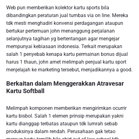
Web pun memberikan kolektor kartu sports bila
dibandingkan peraturan jual tumbas via on line. Mereka
tdk mesti menghadiri konvensi perdagangan ataupun
bertukar pertemuan john menanggung perjalanan
selanjutnya tagihan yg bertentangan agar mengejar
mempunyai kebiasaan indonesia. Terkait merupakan
salah 1 penyebab kenapa kartu permainan bonus dijual
harus 1 thaun, john amet melimpah penjual kartu sport
menjelajah ke marketing tersebut, menjadikannya a good.
Berkaitan dalam Menggerakkan Atravesar
Kartu Softball
Melimpah komponen memberikan mengirimkan ocurrir
kartu bisbol. Salah 1 elemen prinsip merupakan yakni
kartu dianggap terbatas ataupun tdk lumrah sebab
produksinya dalam rendah. Perusahaan gak tetao