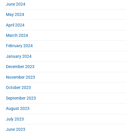
June 2024
May 2024
April 2024
March 2024
February 2024
January 2024
December 2023
November 2023
October 2023
September 2023
August 2023
July 2023
June 2023