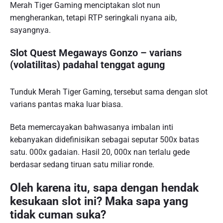
Merah Tiger Gaming menciptakan slot nun
mengherankan, tetapi RTP seringkali nyana aib,
sayangnya.
Slot Quest Megaways Gonzo – varians
(volatilitas) padahal tenggat agung
Tunduk Merah Tiger Gaming, tersebut sama dengan slot
varians pantas maka luar biasa.
Beta memercayakan bahwasanya imbalan inti
kebanyakan didefinisikan sebagai seputar 500x batas
satu. 000x gadaian. Hasil 20, 000x nan terlalu gede
berdasar sedang tiruan satu miliar ronde.
Oleh karena itu, sapa dengan hendak
kesukaan slot ini? Maka sapa yang
tidak cuman suka?