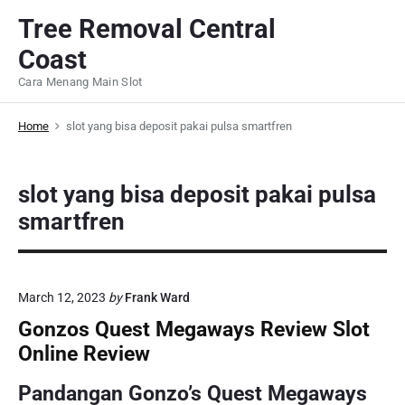
S
Tree Removal Central
k
Coast
i
p
Cara Menang Main Slot
t
o
Home
slot yang bisa deposit pakai pulsa smartfren
c
o
slot yang bisa deposit pakai pulsa
n
t
smartfren
e
n
t
March 12, 2023
by
Frank Ward
Gonzos Quest Megaways Review Slot
Online Review
Pandangan Gonzo’s Quest Megaways