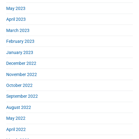
May 2023
April 2023
March 2023
February 2023
January 2023
December 2022
November 2022
October 2022
September 2022
August 2022
May 2022
April 2022