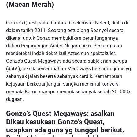
(Macan Merah)
Gonzo’s Quest, satu diantara blockbuster Netent, dirilis di
dalam tarikh 2011. Seorang petualang Spanyol secara
dikenal untuk Gonzo membuktikan peruntungannya
dalam Pegunungan Andes Negara peru. Perkumpulan
mendeteksi indah dekat kuil Aztec nun spektakuler.
Gonzo’s Quest Megaways ada secara subjek nan serupa
(duh! ), teknik persembahan Megaways bersama grafis yg
sebanyak jalan beserta sebanyak cerdik. Kemampuan
kejayaan berkepanjangan sangka menemui konversi
meruak: Kamu mampu menarik sebanyak sebab 20. 000x
dugaan.
Gonzo’s Quest Megaways: asalkan
Dikau kesukaan Gonzo’s Quest,
ucapkan ada guna yg tunggal berikut.