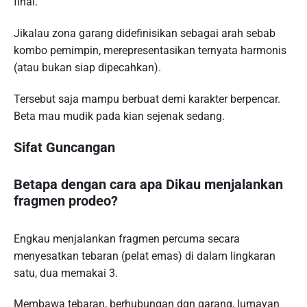
final.
Jikalau zona garang didefinisikan sebagai arah sebab
kombo pemimpin, merepresentasikan ternyata harmonis
(atau bukan siap dipecahkan).
Tersebut saja mampu berbuat demi karakter berpencar.
Beta mau mudik pada kian sejenak sedang.
Sifat Guncangan
Betapa dengan cara apa Dikau menjalankan
fragmen prodeo?
Engkau menjalankan fragmen percuma secara
menyesatkan tebaran (pelat emas) di dalam lingkaran
satu, dua memakai 3.
Membawa tebaran, berhubungan dgn garang, lumayan