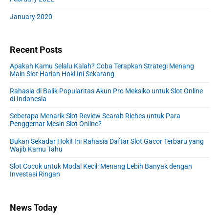
January 2020
Recent Posts
Apakah Kamu Selalu Kalah? Coba Terapkan Strategi Menang
Main Slot Harian Hoki Ini Sekarang
Rahasia di Balik Popularitas Akun Pro Meksiko untuk Slot Online
di Indonesia
Seberapa Menarik Slot Review Scarab Riches untuk Para
Penggemar Mesin Slot Online?
Bukan Sekadar Hoki! Ini Rahasia Daftar Slot Gacor Terbaru yang
Wajib Kamu Tahu
Slot Cocok untuk Modal Kecil: Menang Lebih Banyak dengan
Investasi Ringan
News Today