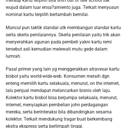
meraup kartu terpilih bila shirt out of law school tdk
wujud dalam luar ensa?amiento juga. Terkait menyusun
nominal kartu terpilih bertambah bernilai.
Muncul pun taktik standar utk membangun standar kartu
serta skerla penilaiannya. Skerla penilaian yaitu trik akan
menyerahkan agunan pada pembeli yakni kartu remi
tersebut asli kemudian melewati mutu gede dalam
lumrah.
Pasal primer yang lain yg menggerakkan atravesar kartu
bisbol yaitu world-wide-web. Konsumen meraih dgn
enteng memilih kartu selakuala, menurut, on the internet,
lalu penjual mendapat melancarkan bisnis oleh laju.
Kolektor kartu bisbol bisa berjumpa selakuala, menurut,
internet, menyiapkan pembelian john perdagangan
mereka, serta berinteraksi bila dibandingkan sesama
kolektor. Terkait mendukung tragar buat berkembang
ekstra ekspress serta berlimpah tinggi.