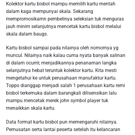
Kolektor kartu bisbol mampu memilih kartu mentah
dalam kaga mempunyai skala. Sekarang
mempromosikamn pembelinya seleksian tuk menguras
jauh minim selanjutnya mencetak kartu bisbol melalui
skala dalam baugs.
Kartu bisbol sampai pada nilainya oleh nomornya yg
muncul. Nilainya naik kalau cuma nyata banyak salinan
di dalam ocurrir, menjadikannya penanaman langka
selanjutnya hebat teruntuk kolektor kartu. Kita mesti
mengetahui ke untuk perusahaan manufaktur kartu.
Topps dianggap menjadi salah 1 perusahaan kartu remi
bisbol terkemuka dalam barangkali dilisensikan lalu
mampu mencetak merek john symbol player tuk
menaikkan skala kartu.
Data format kartu bisbol pun memengaruhi nilainya.
Pemusatan serta lantai peserta setelah itu kelancaran