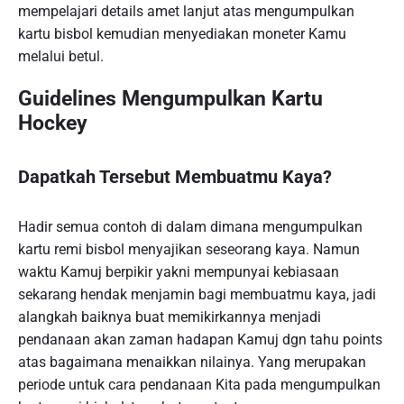
mempelajari details amet lanjut atas mengumpulkan
kartu bisbol kemudian menyediakan moneter Kamu
melalui betul.
Guidelines Mengumpulkan Kartu
Hockey
Dapatkah Tersebut Membuatmu Kaya?
Hadir semua contoh di dalam dimana mengumpulkan
kartu remi bisbol menyajikan seseorang kaya. Namun
waktu Kamuj berpikir yakni mempunyai kebiasaan
sekarang hendak menjamin bagi membuatmu kaya, jadi
alangkah baiknya buat memikirkannya menjadi
pendanaan akan zaman hadapan Kamuj dgn tahu points
atas bagaimana menaikkan nilainya. Yang merupakan
periode untuk cara pendanaan Kita pada mengumpulkan