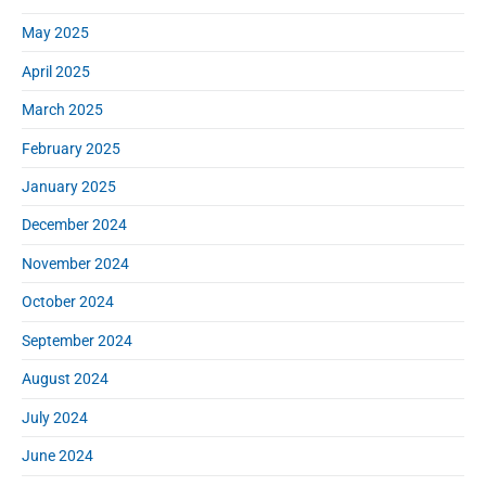
May 2025
April 2025
March 2025
February 2025
January 2025
December 2024
November 2024
October 2024
September 2024
August 2024
July 2024
June 2024