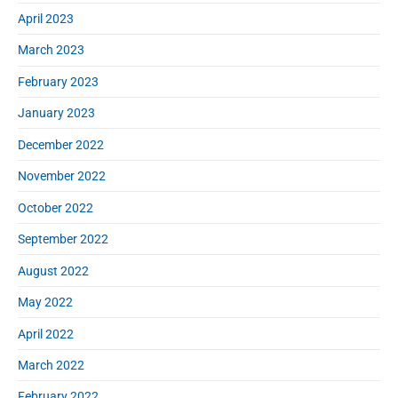
April 2023
March 2023
February 2023
January 2023
December 2022
November 2022
October 2022
September 2022
August 2022
May 2022
April 2022
March 2022
February 2022