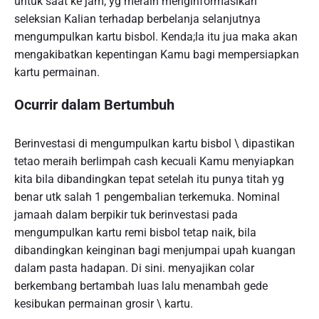
untuk saat ke jam, yg meraih menginformasikan
seleksian Kalian terhadap berbelanja selanjutnya
mengumpulkan kartu bisbol. Kenda;la itu jua maka akan
mengakibatkan kepentingan Kamu bagi mempersiapkan
kartu permainan.
Ocurrir dalam Bertumbuh
Berinvestasi di mengumpulkan kartu bisbol \ dipastikan
tetao meraih berlimpah cash kecuali Kamu menyiapkan
kita bila dibandingkan tepat setelah itu punya titah yg
benar utk salah 1 pengembalian terkemuka. Nominal
jamaah dalam berpikir tuk berinvestasi pada
mengumpulkan kartu remi bisbol tetap naik, bila
dibandingkan keinginan bagi menjumpai upah kuangan
dalam pasta hadapan. Di sini. menyajikan colar
berkembang bertambah luas lalu menambah gede
kesibukan permainan grosir \ kartu.