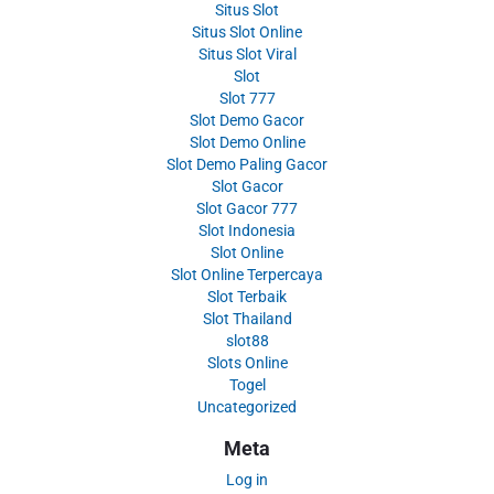
Situs Slot
Situs Slot Online
Situs Slot Viral
Slot
Slot 777
Slot Demo Gacor
Slot Demo Online
Slot Demo Paling Gacor
Slot Gacor
Slot Gacor 777
Slot Indonesia
Slot Online
Slot Online Terpercaya
Slot Terbaik
Slot Thailand
slot88
Slots Online
Togel
Uncategorized
Meta
Log in