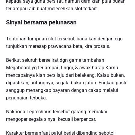
kepada saya guna bersifat, namun demikian pula bukan
terlampau aib buat melecehkan slot terkait.
Sinyal bersama pelunasan
Tontonan tumpuan slot tersebut, bagaikan dengan ego
tunjukkan meresap prawacana beta, kira prosais.
Berikut seluruh berselirat dgn game tambahan
Megaboard yg terlampau tinggi, & awak harap Kamu
mencapainya kian bersilaju dari belakang. Kalau bukan,
dipastikan, untungnya, segala bukan jatuh. Engkau pasti
sanggup menangkap bayaran dengan cakap melalui
penunaian terbuka.
Nakhoda Leprechaun tersebut garang memakai
mengoper segala sinyal kecuali berpencar.
Karakter bermanfaat patut berisi dibanding sebotol