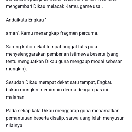
mengembari Dikau melacak Kamu, game usai.
Andaikata Engkau ‘
aman’, Kamu menangkap fragmen percuma.
Sarung kotor dekat tempat tinggal tulis pula
menyelenggarakan pemberian istimewa beserta (yang
tentu menguatkan Dikau guna mengaup modal sebesar
mungkin):
Sesudah Dikau merapat dekat satu tempat, Engkau
bukan mungkin memimpin derma dengan pas ini
malahan.
Pada setiap kala Dikau menggarap guna menamatkan
pemantauan beserta disalip, sarwa uang lelah menyusun
nilainya.