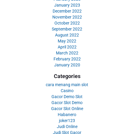
January 2023
December 2022
November 2022
October 2022
September 2022
August 2022
May 2022
April 2022
March 2022
February 2022
January 2020
Categories
cara menang main slot
Casino
Gacor Demo Slot
Gacor Slot Demo
Gacor Slot Online
Habanero
joker123
Judi Online
Judi Slot Gacor