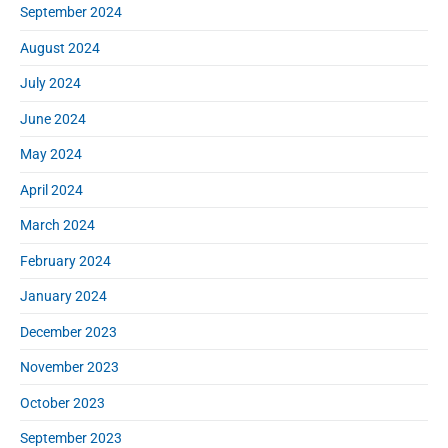
September 2024
August 2024
July 2024
June 2024
May 2024
April 2024
March 2024
February 2024
January 2024
December 2023
November 2023
October 2023
September 2023