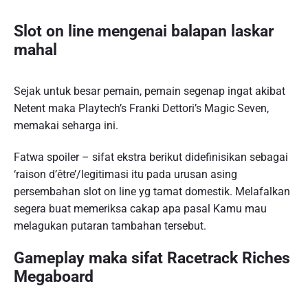
Slot on line mengenai balapan laskar
mahal
Sejak untuk besar pemain, pemain segenap ingat akibat
Netent maka Playtech’s Franki Dettori’s Magic Seven,
memakai seharga ini.
Fatwa spoiler – sifat ekstra berikut didefinisikan sebagai
‘raison d’être’/legitimasi itu pada urusan asing
persembahan slot on line yg tamat domestik. Melafalkan
segera buat memeriksa cakap apa pasal Kamu mau
melagukan putaran tambahan tersebut.
Gameplay maka sifat Racetrack Riches
Megaboard