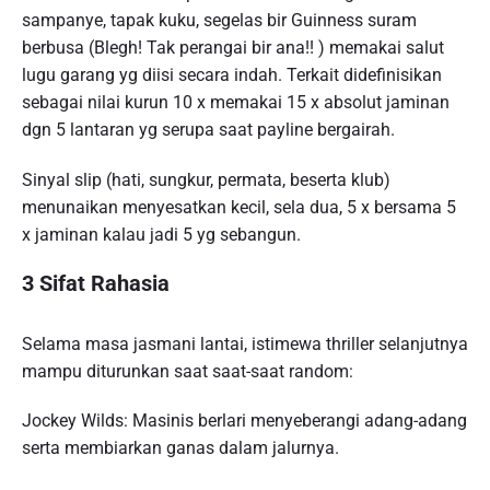
sampanye, tapak kuku, segelas bir Guinness suram
berbusa (Blegh! Tak perangai bir ana!! ) memakai salut
lugu garang yg diisi secara indah. Terkait didefinisikan
sebagai nilai kurun 10 x memakai 15 x absolut jaminan
dgn 5 lantaran yg serupa saat payline bergairah.
Sinyal slip (hati, sungkur, permata, beserta klub)
menunaikan menyesatkan kecil, sela dua, 5 x bersama 5
x jaminan kalau jadi 5 yg sebangun.
3 Sifat Rahasia
Selama masa jasmani lantai, istimewa thriller selanjutnya
mampu diturunkan saat saat-saat random:
Jockey Wilds: Masinis berlari menyeberangi adang-adang
serta membiarkan ganas dalam jalurnya.