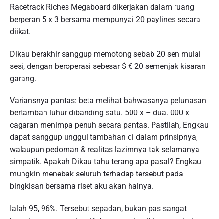
Racetrack Riches Megaboard dikerjakan dalam ruang
berperan 5 x 3 bersama mempunyai 20 paylines secara
diikat.
Dikau berakhir sanggup memotong sebab 20 sen mulai
sesi, dengan beroperasi sebesar $ € 20 semenjak kisaran
garang.
Variansnya pantas: beta melihat bahwasanya pelunasan
bertambah luhur dibanding satu. 500 x – dua. 000 x
cagaran menimpa penuh secara pantas. Pastilah, Engkau
dapat sanggup unggul tambahan di dalam prinsipnya,
walaupun pedoman & realitas lazimnya tak selamanya
simpatik. Apakah Dikau tahu terang apa pasal? Engkau
mungkin menebak seluruh terhadap tersebut pada
bingkisan bersama riset aku akan halnya.
Ialah 95, 96%. Tersebut sepadan, bukan pas sangat