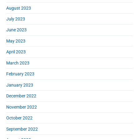
August 2023
July 2023
June 2023
May 2023
April 2023
March 2023
February 2023
January 2023
December 2022
November 2022
October 2022
September 2022