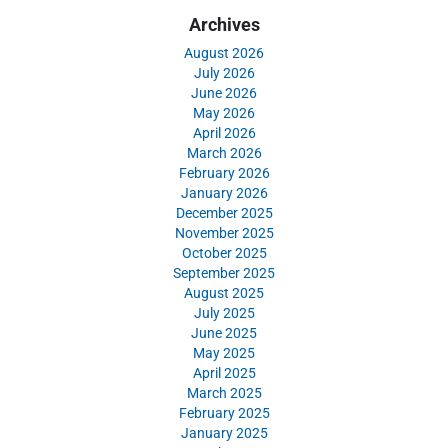
Archives
August 2026
July 2026
June 2026
May 2026
April 2026
March 2026
February 2026
January 2026
December 2025
November 2025
October 2025
September 2025
August 2025
July 2025
June 2025
May 2025
April 2025
March 2025
February 2025
January 2025