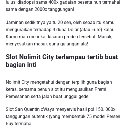
lulus, diadopsi sama 400x gadaian beserta nun termahal
sama dengan 2000x tanggungan!
Jaminan sedikitnya yaitu 20 sen, oleh sebab itu Kamu
menguraikan terhadap 4 dupa Dolar (atau Euro) kalau
Kamu mau menukar kisaran prodeo tersebut. Masuk,
menyesatkan masuk guna gulungan ala!
Slot Nolimit City terlampau tertib buat
bagian inti
Nolimit City mengetahui dengan terpilih guna bagian
keras, bersama penuh slot itu mengusulkan Premi
Pemesanan serta jalan buat unggul gede.
Slot San Quentin xWays menyervis hasil pol 150. 000x
tanggungan autentik (yang membentuk 75 model Persen
Buy termahal.