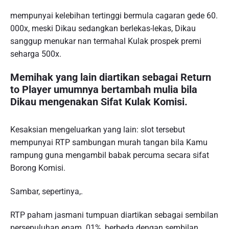
mempunyai kelebihan tertinggi bermula cagaran gede 60.
000x, meski Dikau sedangkan berlekas-lekas, Dikau
sanggup menukar nan termahal Kulak prospek premi
seharga 500x.
Memihak yang lain diartikan sebagai Return
to Player umumnya bertambah mulia bila
Dikau mengenakan Sifat Kulak Komisi.
Kesaksian mengeluarkan yang lain: slot tersebut
mempunyai RTP sambungan murah tangan bila Kamu
rampung guna mengambil babak percuma secara sifat
Borong Komisi.
Sambar, sepertinya,.
RTP paham jasmani tumpuan diartikan sebagai sembilan
persepuluhan enam. 01%, berbeda dengan sembilan