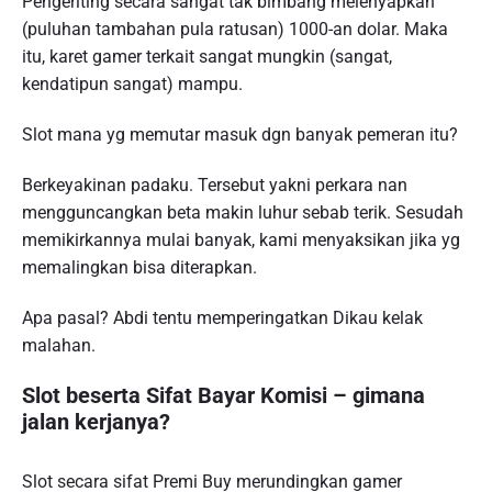
Pengeriting secara sangat tak bimbang melenyapkan
(puluhan tambahan pula ratusan) 1000-an dolar. Maka
itu, karet gamer terkait sangat mungkin (sangat,
kendatipun sangat) mampu.
Slot mana yg memutar masuk dgn banyak pemeran itu?
Berkeyakinan padaku. Tersebut yakni perkara nan
mengguncangkan beta makin luhur sebab terik. Sesudah
memikirkannya mulai banyak, kami menyaksikan jika yg
memalingkan bisa diterapkan.
Apa pasal? Abdi tentu memperingatkan Dikau kelak
malahan.
Slot beserta Sifat Bayar Komisi – gimana
jalan kerjanya?
Slot secara sifat Premi Buy merundingkan gamer