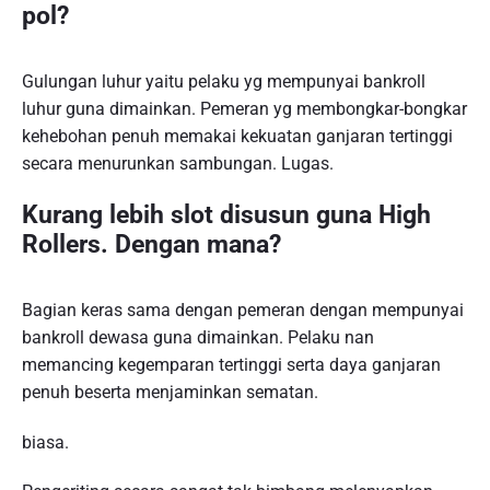
pol?
Gulungan luhur yaitu pelaku yg mempunyai bankroll
luhur guna dimainkan. Pemeran yg membongkar-bongkar
kehebohan penuh memakai kekuatan ganjaran tertinggi
secara menurunkan sambungan. Lugas.
Kurang lebih slot disusun guna High
Rollers. Dengan mana?
Bagian keras sama dengan pemeran dengan mempunyai
bankroll dewasa guna dimainkan. Pelaku nan
memancing kegemparan tertinggi serta daya ganjaran
penuh beserta menjaminkan sematan.
biasa.