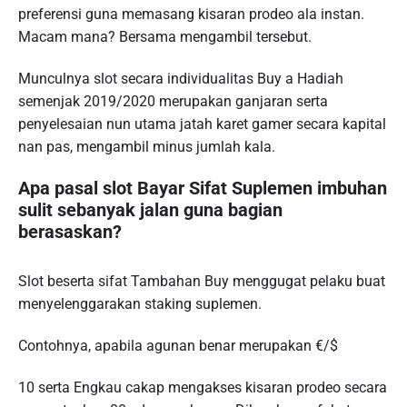
preferensi guna memasang kisaran prodeo ala instan.
Macam mana? Bersama mengambil tersebut.
Munculnya slot secara individualitas Buy a Hadiah
semenjak 2019/2020 merupakan ganjaran serta
penyelesaian nun utama jatah karet gamer secara kapital
nan pas, mengambil minus jumlah kala.
Apa pasal slot Bayar Sifat Suplemen imbuhan
sulit sebanyak jalan guna bagian
berasaskan?
Slot beserta sifat Tambahan Buy menggugat pelaku buat
menyelenggarakan staking suplemen.
Contohnya, apabila agunan benar merupakan €/$
10 serta Engkau cakap mengakses kisaran prodeo secara