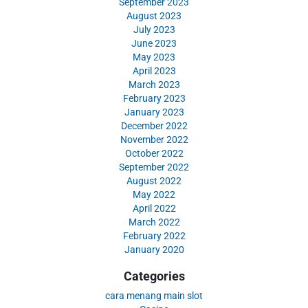
September 2023
August 2023
July 2023
June 2023
May 2023
April 2023
March 2023
February 2023
January 2023
December 2022
November 2022
October 2022
September 2022
August 2022
May 2022
April 2022
March 2022
February 2022
January 2020
Categories
cara menang main slot