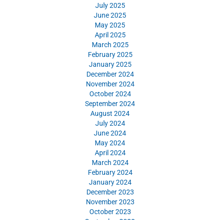
July 2025
June 2025
May 2025
April 2025
March 2025
February 2025
January 2025
December 2024
November 2024
October 2024
September 2024
August 2024
July 2024
June 2024
May 2024
April 2024
March 2024
February 2024
January 2024
December 2023
November 2023
October 2023