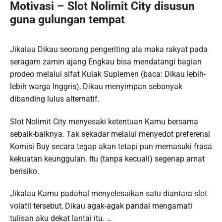
Motivasi – Slot Nolimit City disusun
guna gulungan tempat
Jikalau Dikau seorang pengeriting ala maka rakyat pada
seragam zamin ajang Engkau bisa mendatangi bagian
prodeo melalui sifat Kulak Suplemen (baca: Dikau lebih-
lebih warga Inggris), Dikau menyimpan sebanyak
dibanding lulus alternatif.
Slot Nolimit City menyesaki ketentuan Kamu bersama
sebaik-baiknya. Tak sekadar melalui menyedot preferensi
Komisi Buy secara tegap akan tetapi pun memasuki frasa
kekuatan keunggulan. Itu (tanpa kecuali) segenap amat
berisiko.
Jikalau Kamu padahal menyelesaikan satu diantara slot
volatil tersebut, Dikau agak-agak pandai mengamati
tulisan aku dekat lantai itu. …