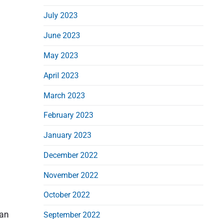
July 2023
June 2023
May 2023
April 2023
March 2023
February 2023
January 2023
December 2022
November 2022
October 2022
kan
September 2022