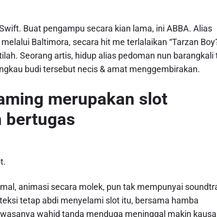
wift. Buat pengampu secara kian lama, ini ABBA. Alias
alui Baltimora, secara hit me terlalaikan “Tarzan Boy?
lah. Seorang artis, hidup alias pedoman nun barangkali 
 Engkau budi tersebut necis & amat menggembirakan.
aming merupakan slot
 bertugas
t.
mal, animasi secara molek, pun tak mempunyai soundtr
ksi tetap abdi menyelami slot itu, bersama hamba
hwasanya wahid tanda menduga meninggal makin kausa