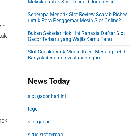
Meksiko untuk Slot Online di Indonesia
Seberapa Menarik Slot Review Scarab Riches
untuk Para Penggemar Mesin Slot Online?
 ”
Bukan Sekadar Hoki! Ini Rahasia Daftar Slot
tak
Gacor Terbaru yang Wajib Kamu Tahu
Slot Cocok untuk Modal Kecil: Menang Lebih
Banyak dengan Investasi Ringan
News Today
slot gacor hari ini
togel
ack
slot gacor
situs slot terbaru