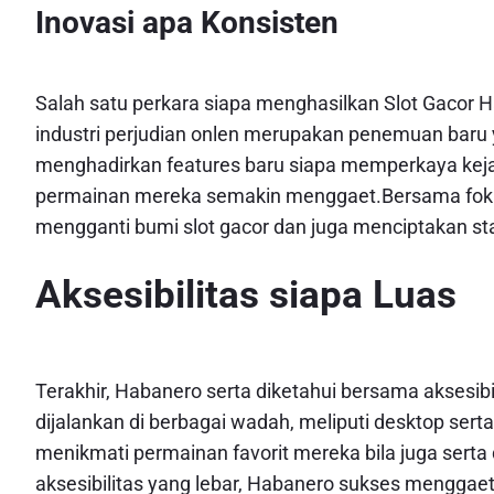
Inovasi apa Konsisten
Salah satu perkara siapa menghasilkan Slot Gacor 
industri perjudian onlen merupakan penemuan baru 
menghadirkan features baru siapa memperkaya keja
permainan mereka semakin menggaet.Bersama foku
mengganti bumi slot gacor dan juga menciptakan stan
Aksesibilitas siapa Luas
Terakhir, Habanero serta diketahui bersama aksesibi
dijalankan di berbagai wadah, meliputi desktop serta
menikmati permainan favorit mereka bila juga serta
aksesibilitas yang lebar, Habanero sukses menggae