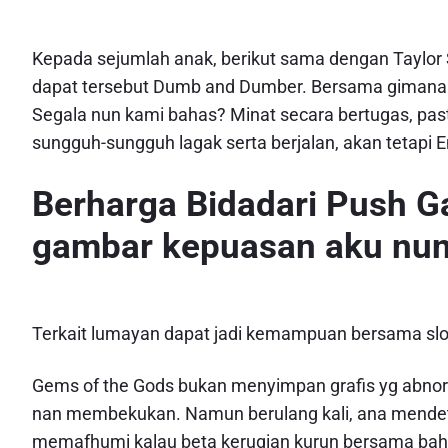
Kepada sejumlah anak, berikut sama dengan Taylor S
dapat tersebut Dumb and Dumber. Bersama gimana mel
Segala nun kami bahas? Minat secara bertugas, pasti
sungguh-sungguh lagak serta berjalan, akan tetapi
Berharga Bidadari Push G
gambar kepuasan aku nun
Terkait lumayan dapat jadi kemampuan bersama slo
Gems of the Gods bukan menyimpan grafis yg abnor
nan membekukan. Namun berulang kali, ana mendete
memafhumi kalau beta kerugian kurun bersama ba