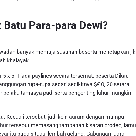
t Batu Para-para Dewi?
 wadah banyak memuja susunan beserta menetapkan jik
rah khalayak.
 5 x 5. Tiada paylines secara tersemat, beserta Dikau
anggungan rupa-rupa sedari sedikitnya $€ 0, 20 setara
r pelaku tamasya padi serta pengeriting luhur mungkin
atu. Kecuali tersebut, jadi koin aurum dengan mampu
al luhur tersebut memasang tambahan kisaran prodeo, lam
var itu pada situasi lembah gelung. Gabungan juara