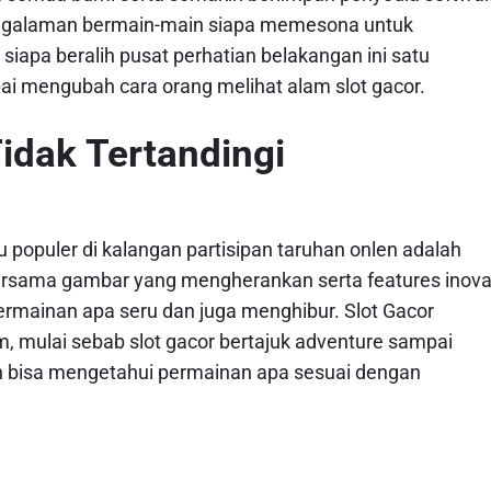
engalaman bermain-main siapa memesona untuk
siapa beralih pusat perhatian belakangan ini satu
 mengubah cara orang melihat alam slot gacor.
idak Tertandingi
 populer di kalangan partisipan taruhan onlen adalah
Bersama gambar yang mengherankan serta features inovat
rmainan apa seru dan juga menghibur. Slot Gacor
 mulai sebab slot gacor bertajuk adventure sampai
pan bisa mengetahui permainan apa sesuai dengan