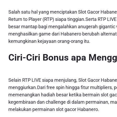
Salah satu hal yang menciptakan Slot Gacor Habanero 
Return to Player (RTP) siapa tinggian.Serta RTP LIV
besar mantap bagi mengalahkan anugerah gigantic w
menghasilkan game dari Habanero berubah alternati
kemungkinan kejayaan orang-orang itu.
Ciri-Ciri Bonus apa Meng
Selain RTP LIVE siapa menjulang, Slot Gacor Habaner
menggiurkan.Dari free spin hingga fitur multipliers,
memenangkan hadiah besar ketika bermain slot gacor
kegembiraan dan challenge di dalam permainan, mak
melakukan permainan slot gacor Habanero.