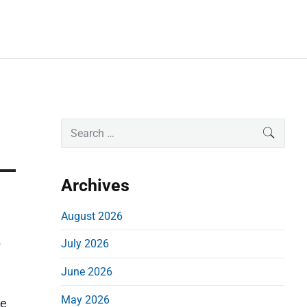
P
S
SEARC
e
r
a
i
r
Archives
m
c
a
h
August 2026
r
f
t
July 2026
o
y
r
S
June 2026
:
i
May 2026
re