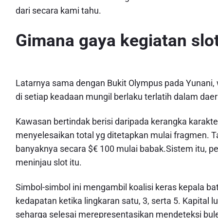
dari secara kami tahu.
Gimana gaya kegiatan slo
Latarnya sama dengan Bukit Olympus pada Yunani,
di setiap keadaan mungil berlaku terlatih dalam dae
Kawasan bertindak berisi daripada kerangka karakter
menyelesaikan total yg ditetapkan mulai fragmen. T
banyaknya secara $€ 100 mulai babak.Sistem itu, pe
meninjau slot itu.
Simbol-simbol ini mengambil koalisi keras kepala b
kedapatan ketika lingkaran satu, 3, serta 5. Kapit
seharga selesai merepresentasikan mendeteksi bule