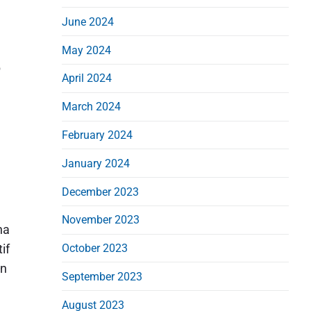
June 2024
May 2024
b
April 2024
March 2024
February 2024
January 2024
December 2023
November 2023
na
if
October 2023
an
September 2023
August 2023