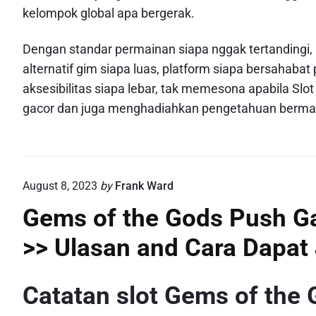
kelompok global apa bergerak.
Dengan standar permainan siapa nggak tertandingi,
alternatif gim siapa luas, platform siapa bersahaba
aksesibilitas siapa lebar, tak memesona apabila S
gacor dan juga menghadiahkan pengetahuan bermain 
August 8, 2023
by
Frank Ward
Gems of the Gods Push G
>> Ulasan and Cara Dapat
Catatan slot Gems of the