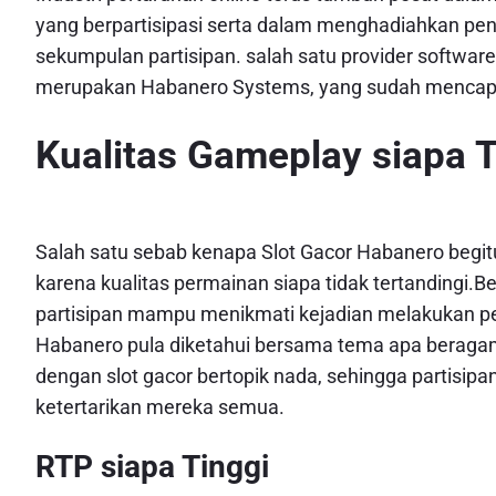
yang berpartisipasi serta dalam menghadiahkan p
sekumpulan partisipan. salah satu provider software 
merupakan Habanero Systems, yang sudah mencapai
Kualitas Gameplay siapa T
Salah satu sebab kenapa Slot Gacor Habanero begitu
karena kualitas permainan siapa tidak tertandingi.
partisipan mampu menikmati kejadian melakukan pe
Habanero pula diketahui bersama tema apa beragam,
dengan slot gacor bertopik nada, sehingga partisi
ketertarikan mereka semua.
RTP siapa Tinggi