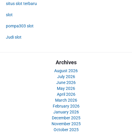
situs slot terbaru
slot
pompa303 slot
Judi slot
Archives
August 2026
July 2026
June 2026
May 2026
April 2026
March 2026
February 2026
January 2026
December 2025
November 2025
October 2025