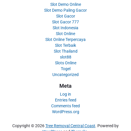
Slot Demo Online
Slot Demo Paling Gacor
Slot Gacor
Slot Gacor 777
Slot Indonesia
Slot Online
Slot Online Terpercaya
Slot Terbaik
Slot Thailand
slot88
Slots Online
Togel
Uncategorized
Meta
Log in
Entries feed
Comments feed
WordPress.org
Copyright © 2026
Tree Removal Central Coast
. Powered by