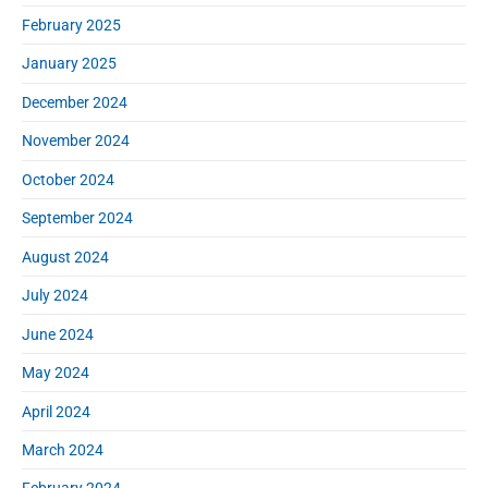
February 2025
January 2025
December 2024
November 2024
October 2024
September 2024
August 2024
July 2024
June 2024
May 2024
April 2024
March 2024