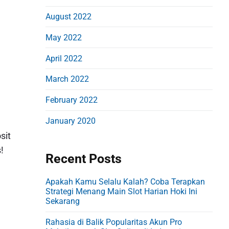
August 2022
May 2022
April 2022
March 2022
February 2022
January 2020
sit
!
Recent Posts
Apakah Kamu Selalu Kalah? Coba Terapkan
Strategi Menang Main Slot Harian Hoki Ini
Sekarang
Rahasia di Balik Popularitas Akun Pro