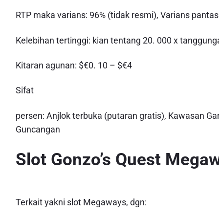
RTP maka varians: 96% (tidak resmi), Varians pantas
Kelebihan tertinggi: kian tentang 20. 000 x tanggung
Kitaran agunan: $€0. 10 – $€4
Sifat
persen: Anjlok terbuka (putaran gratis), Kawasan G
Guncangan
Slot Gonzo’s Quest Mega
Terkait yakni slot Megaways, dgn: