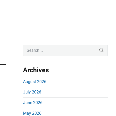
P
S
SEARC
e
r
a
i
r
Archives
m
c
a
h
August 2026
r
f
July 2026
o
y
r
S
June 2026
:
i
May 2026