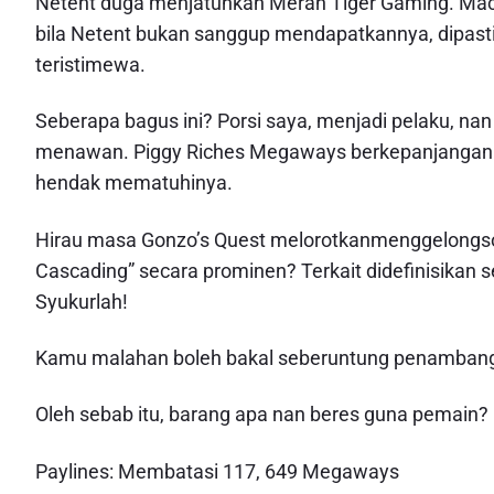
Netent duga menjatuhkan Merah Tiger Gaming. Mac
bila Netent bukan sanggup mendapatkannya, dipas
teristimewa.
Seberapa bagus ini? Porsi saya, menjadi pelaku, na
menawan. Piggy Riches Megaways berkepanjangan hi
hendak mematuhinya.
Hirau masa Gonzo’s Quest melorotkanmenggelongsor
Cascading” secara prominen? Terkait didefinisikan s
Syukurlah!
Kamu malahan boleh bakal seberuntung penambang
Oleh sebab itu, barang apa nan beres guna pemain?
Paylines: Membatasi 117, 649 Megaways