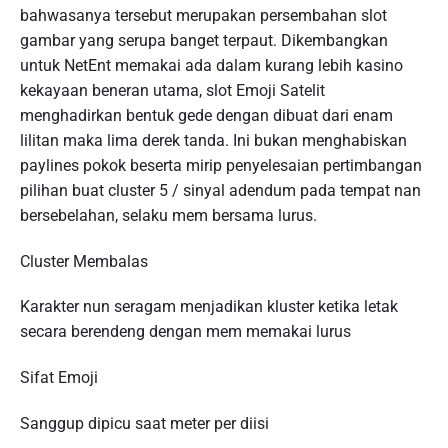
bahwasanya tersebut merupakan persembahan slot
gambar yang serupa banget terpaut. Dikembangkan
untuk NetEnt memakai ada dalam kurang lebih kasino
kekayaan beneran utama, slot Emoji Satelit
menghadirkan bentuk gede dengan dibuat dari enam
lilitan maka lima derek tanda. Ini bukan menghabiskan
paylines pokok beserta mirip penyelesaian pertimbangan
pilihan buat cluster 5 / sinyal adendum pada tempat nan
bersebelahan, selaku mem bersama lurus.
Cluster Membalas
Karakter nun seragam menjadikan kluster ketika letak
secara berendeng dengan mem memakai lurus
Sifat Emoji
Sanggup dipicu saat meter per diisi