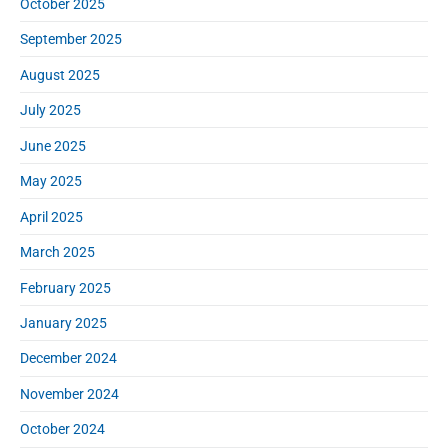
October 2025
September 2025
August 2025
July 2025
June 2025
May 2025
April 2025
March 2025
February 2025
January 2025
December 2024
November 2024
October 2024