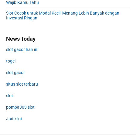
Wajib Kamu Tahu
Slot Cocok untuk Modal Kecil: Menang Lebih Banyak dengan
Investasi Ringan
News Today
slot gacor hari ini
togel
slot gacor
situs slot terbaru
slot
pompa303 slot
Judi slot