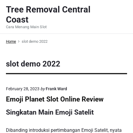
S
Tree Removal Central
k
Coast
i
p
Cara Menang Main Slot
t
o
Home
slot demo 2022
c
o
slot demo 2022
n
t
e
n
February 28, 2023
by
Frank Ward
t
Emoji Planet Slot Online Review
Singkatan Main Emoji Satelit
Dibanding introduksi pertimbangan Emoji Satelit, nyata