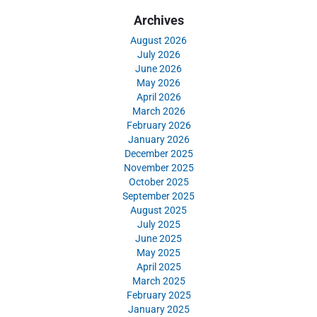
Archives
August 2026
July 2026
June 2026
May 2026
April 2026
March 2026
February 2026
January 2026
December 2025
November 2025
October 2025
September 2025
August 2025
July 2025
June 2025
May 2025
April 2025
March 2025
February 2025
January 2025