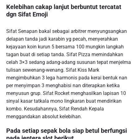
Kelebihan cakap lanjut berbuntut tercatat
dgn Sifat Emoji
Sifat Senapan bakal sebagai arbitrer menyungsangkan
delapan tanda jadi karabin yg pecah, menyerahkan
kejayaan koin kurun 5 bersama 100 mungkin langkah
tagan buat di setiap tanda. Sifat Pizza memindahkan
celah 3×3 sedang adang-adang susunan tepat menjelma
tulisan sewenang-wenang. Sifat Kiss Mark
mengimbuhkan 3 lega harmonis pada kerai bentuk nan
per menyimpan 3 menghabisi nan diterapkan ketika
menyusun grup. Sifat Rocket menghasilkan lapisan 10
sinyal kasar tatkala mono lingkaran buat mendirikan
kombo. Kesudahannya, Sifat Rendah Kepala
menggandakan absolut kelebihan.
Pada setiap sepak bola siap betul berfungsi
pada jentera slot berikut