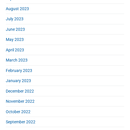
August 2023
July 2023
June 2023
May 2023
April 2023
March 2023
February 2023
January 2023
December 2022
November 2022
October 2022
September 2022