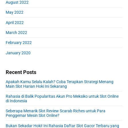
August 2022
May 2022
April 2022
March 2022
February 2022
January 2020
Recent Posts
Apakah Kamu Selalu Kalah? Coba Terapkan Strategi Menang
Main Slot Harian Hoki Ini Sekarang
Rahasia di Balik Popularitas Akun Pro Meksiko untuk Slot Online
di Indonesia
Seberapa Menarik Slot Review Scarab Riches untuk Para
Penggemar Mesin Slot Online?
Bukan Sekadar Hoki! Ini Rahasia Daftar Slot Gacor Terbaru yang