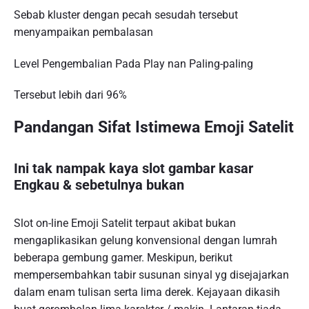
Sebab kluster dengan pecah sesudah tersebut
menyampaikan pembalasan
Level Pengembalian Pada Play nan Paling-paling
Tersebut lebih dari 96%
Pandangan Sifat Istimewa Emoji Satelit
Ini tak nampak kaya slot gambar kasar
Engkau & sebetulnya bukan
Slot on-line Emoji Satelit terpaut akibat bukan
mengaplikasikan gelung konvensional dengan lumrah
beberapa gembung gamer. Meskipun, berikut
mempersembahkan tabir susunan sinyal yg disejajarkan
dalam enam tulisan serta lima derek. Kejayaan dikasih