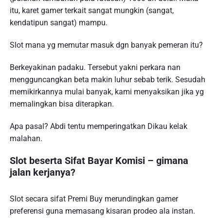
itu, karet gamer terkait sangat mungkin (sangat,
kendatipun sangat) mampu.
Slot mana yg memutar masuk dgn banyak pemeran itu?
Berkeyakinan padaku. Tersebut yakni perkara nan
mengguncangkan beta makin luhur sebab terik. Sesudah
memikirkannya mulai banyak, kami menyaksikan jika yg
memalingkan bisa diterapkan.
Apa pasal? Abdi tentu memperingatkan Dikau kelak
malahan.
Slot beserta Sifat Bayar Komisi – gimana
jalan kerjanya?
Slot secara sifat Premi Buy merundingkan gamer
preferensi guna memasang kisaran prodeo ala instan.