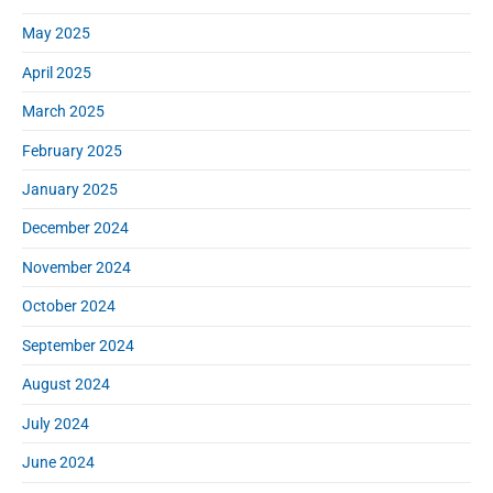
May 2025
April 2025
March 2025
February 2025
January 2025
December 2024
November 2024
October 2024
September 2024
August 2024
July 2024
June 2024