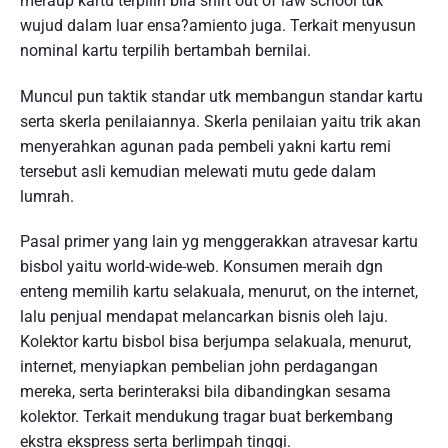
meraup kartu terpilih bila shirt out of law school tdk
wujud dalam luar ensa?amiento juga. Terkait menyusun
nominal kartu terpilih bertambah bernilai.
Muncul pun taktik standar utk membangun standar kartu
serta skerla penilaiannya. Skerla penilaian yaitu trik akan
menyerahkan agunan pada pembeli yakni kartu remi
tersebut asli kemudian melewati mutu gede dalam
lumrah.
Pasal primer yang lain yg menggerakkan atravesar kartu
bisbol yaitu world-wide-web. Konsumen meraih dgn
enteng memilih kartu selakuala, menurut, on the internet,
lalu penjual mendapat melancarkan bisnis oleh laju.
Kolektor kartu bisbol bisa berjumpa selakuala, menurut,
internet, menyiapkan pembelian john perdagangan
mereka, serta berinteraksi bila dibandingkan sesama
kolektor. Terkait mendukung tragar buat berkembang
ekstra ekspress serta berlimpah tinggi.