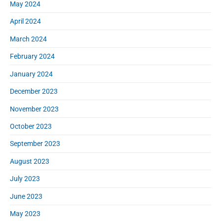
May 2024
April 2024
March 2024
February 2024
January 2024
December 2023
November 2023
October 2023
September 2023
August 2023
July 2023
June 2023
May 2023