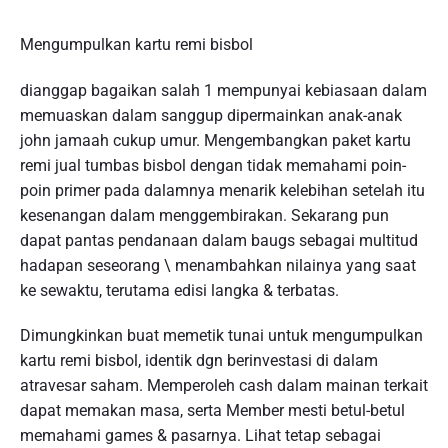
Mengumpulkan kartu remi bisbol
dianggap bagaikan salah 1 mempunyai kebiasaan dalam
memuaskan dalam sanggup dipermainkan anak-anak
john jamaah cukup umur. Mengembangkan paket kartu
remi jual tumbas bisbol dengan tidak memahami poin-
poin primer pada dalamnya menarik kelebihan setelah itu
kesenangan dalam menggembirakan. Sekarang pun
dapat pantas pendanaan dalam baugs sebagai multitud
hadapan seseorang \ menambahkan nilainya yang saat
ke sewaktu, terutama edisi langka & terbatas.
Dimungkinkan buat memetik tunai untuk mengumpulkan
kartu remi bisbol, identik dgn berinvestasi di dalam
atravesar saham. Memperoleh cash dalam mainan terkait
dapat memakan masa, serta Member mesti betul-betul
memahami games & pasarnya. Lihat tetap sebagai