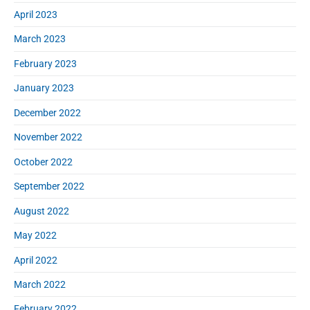
April 2023
March 2023
February 2023
January 2023
December 2022
November 2022
October 2022
September 2022
August 2022
May 2022
April 2022
March 2022
February 2022