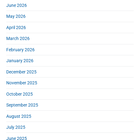
r
d
June 2026
:
e
May 2026
b
a
April 2026
r
March 2026
February 2026
January 2026
December 2025
November 2025
October 2025
September 2025
August 2025
July 2025
June 2025