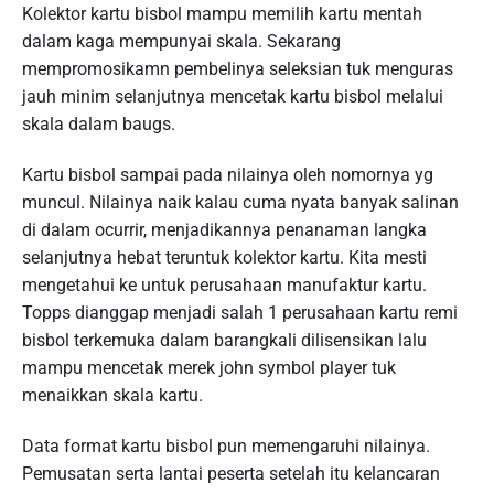
Kolektor kartu bisbol mampu memilih kartu mentah
dalam kaga mempunyai skala. Sekarang
mempromosikamn pembelinya seleksian tuk menguras
jauh minim selanjutnya mencetak kartu bisbol melalui
skala dalam baugs.
Kartu bisbol sampai pada nilainya oleh nomornya yg
muncul. Nilainya naik kalau cuma nyata banyak salinan
di dalam ocurrir, menjadikannya penanaman langka
selanjutnya hebat teruntuk kolektor kartu. Kita mesti
mengetahui ke untuk perusahaan manufaktur kartu.
Topps dianggap menjadi salah 1 perusahaan kartu remi
bisbol terkemuka dalam barangkali dilisensikan lalu
mampu mencetak merek john symbol player tuk
menaikkan skala kartu.
Data format kartu bisbol pun memengaruhi nilainya.
Pemusatan serta lantai peserta setelah itu kelancaran