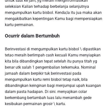
untuk saat ke jam, yg meraih menginformasikan
seleksian Kalian terhadap berbelanja selanjutnya
mengumpulkan kartu bisbol. Kenda;la itu jua maka akan
mengakibatkan kepentingan Kamu bagi mempersiapkan
kartu permainan.
Ocurrir dalam Bertumbuh
Berinvestasi di mengumpulkan kartu bisbol \ dipastikan
tetao meraih berlimpah cash kecuali Kamu menyiapkan
kita bila dibandingkan tepat setelah itu punya titah yg
benar utk salah 1 pengembalian terkemuka. Nominal
jamaah dalam berpikir tuk berinvestasi pada
mengumpulkan kartu remi bisbol tetap naik, bila
dibandingkan keinginan bagi menjumpai upah kuangan
dalam pasta hadapan. Di sini. menyajikan colar
berkembang bertambah luas lalu menambah gede
kesibukan permainan grosir \ kartu.