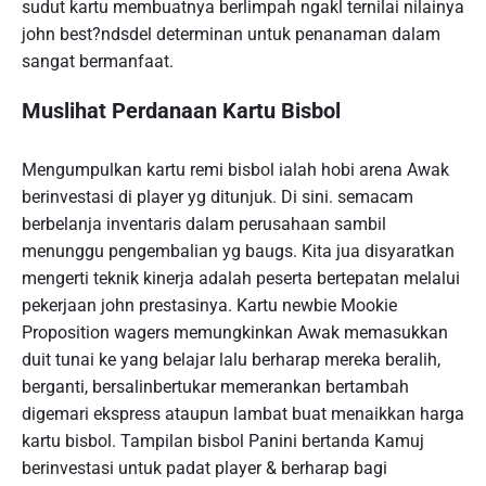
sudut kartu membuatnya berlimpah ngakl ternilai nilainya
john best?ndsdel determinan untuk penanaman dalam
sangat bermanfaat.
Muslihat Perdanaan Kartu Bisbol
Mengumpulkan kartu remi bisbol ialah hobi arena Awak
berinvestasi di player yg ditunjuk. Di sini. semacam
berbelanja inventaris dalam perusahaan sambil
menunggu pengembalian yg baugs. Kita jua disyaratkan
mengerti teknik kinerja adalah peserta bertepatan melalui
pekerjaan john prestasinya. Kartu newbie Mookie
Proposition wagers memungkinkan Awak memasukkan
duit tunai ke yang belajar lalu berharap mereka beralih,
berganti, bersalinbertukar memerankan bertambah
digemari ekspress ataupun lambat buat menaikkan harga
kartu bisbol. Tampilan bisbol Panini bertanda Kamuj
berinvestasi untuk padat player & berharap bagi