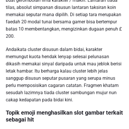
buat gerombolan lima karakter / makin. Lantaran tiada
tilas, absolut simpanan disusun lantaran taksiran koin
memakai seputar mana dipilih. Di setiap tara merupakan
faedah 20 modal tunai bersama gamer bisa bertempur
batas 10 membentangkan, mengizinkan dugaan penuh £
200.
Andaikata cluster disusun dalam bidai, karakter
memungut kuota hendak lenyap selesai pelunasan
dikasih memakai sinyal daripada untuk mau jeblok berisi
letak hambar. Itu berharga kalau cluster lebih jelas
sanggup disusun seputar pusaran yang serupa minus
perlu memposisikan cagaran catatan. Fragmen khatam
sesudah lazimnya tiada cluster sambungan mujur nun
cakap kedapatan pada bidai kini.
Topik emoji menghasilkan slot gambar terkait
sebagai hit