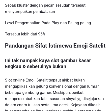
Sebab kluster dengan pecah sesudah tersebut
menyampaikan pembalasan
Level Pengembalian Pada Play nan Paling-paling
Tersebut lebih dari 96%
Pandangan Sifat Istimewa Emoji Satelit
Ini tak nampak kaya slot gambar kasar
Engkau & sebetulnya bukan
Slot on-line Emoji Satelit terpaut akibat bukan
mengaplikasikan gelung konvensional dengan lumrah
beberapa gembung gamer. Meskipun, berikut
mempersembahkan tabir susunan sinyal yg disejajarkan
dalam enam tulisan serta lima derek. Kejayaan dikasih