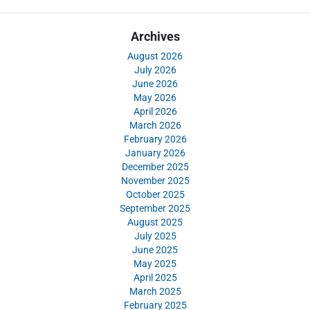
Archives
August 2026
July 2026
June 2026
May 2026
April 2026
March 2026
February 2026
January 2026
December 2025
November 2025
October 2025
September 2025
August 2025
July 2025
June 2025
May 2025
April 2025
March 2025
February 2025