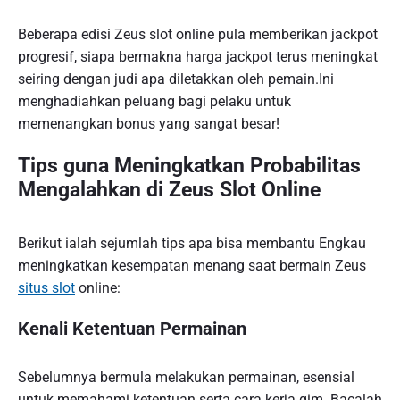
Beberapa edisi Zeus slot online pula memberikan jackpot
progresif, siapa bermakna harga jackpot terus meningkat
seiring dengan judi apa diletakkan oleh pemain.Ini
menghadiahkan peluang bagi pelaku untuk
memenangkan bonus yang sangat besar!
Tips guna Meningkatkan Probabilitas
Mengalahkan di Zeus Slot Online
Berikut ialah sejumlah tips apa bisa membantu Engkau
meningkatkan kesempatan menang saat bermain Zeus
situs slot
online:
Kenali Ketentuan Permainan
Sebelumnya bermula melakukan permainan, esensial
untuk memahami ketentuan serta cara kerja gim. Bacalah