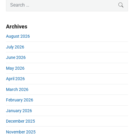
P
S
SEAR
r
e
i
a
m
r
Archives
a
c
r
h
August 2026
y
f
S
July 2026
o
i
r
d
June 2026
:
e
May 2026
b
a
April 2026
r
March 2026
February 2026
January 2026
December 2025
November 2025