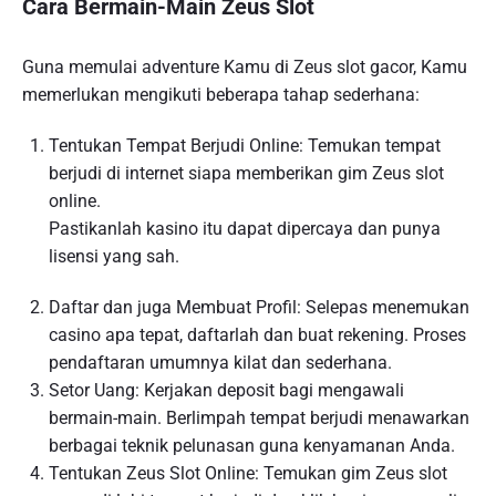
Cara Bermain-Main Zeus Slot
Guna memulai adventure Kamu di Zeus slot gacor, Kamu
memerlukan mengikuti beberapa tahap sederhana:
Tentukan Tempat Berjudi Online: Temukan tempat
berjudi di internet siapa memberikan gim Zeus slot
online.
Pastikanlah kasino itu dapat dipercaya dan punya
lisensi yang sah.
Daftar dan juga Membuat Profil: Selepas menemukan
casino apa tepat, daftarlah dan buat rekening. Proses
pendaftaran umumnya kilat dan sederhana.
Setor Uang: Kerjakan deposit bagi mengawali
bermain-main. Berlimpah tempat berjudi menawarkan
berbagai teknik pelunasan guna kenyamanan Anda.
Tentukan Zeus Slot Online: Temukan gim Zeus slot