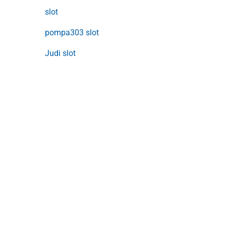
slot
pompa303 slot
Judi slot