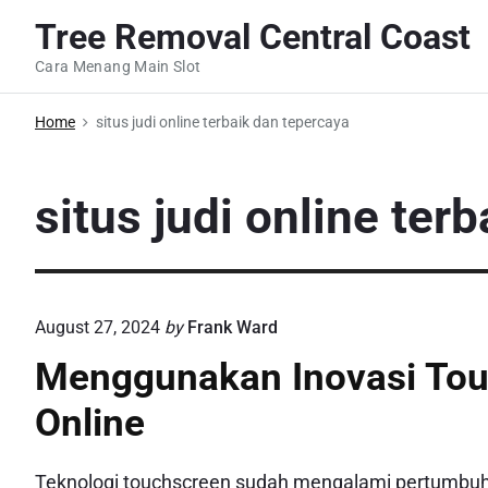
S
Tree Removal Central Coast
k
Cara Menang Main Slot
i
p
Home
situs judi online terbaik dan tepercaya
t
o
c
situs judi online ter
o
n
t
e
August 27, 2024
by
Frank Ward
n
Menggunakan Inovasi Touc
t
Online
Teknologi touchscreen sudah mengalami pertumbuha