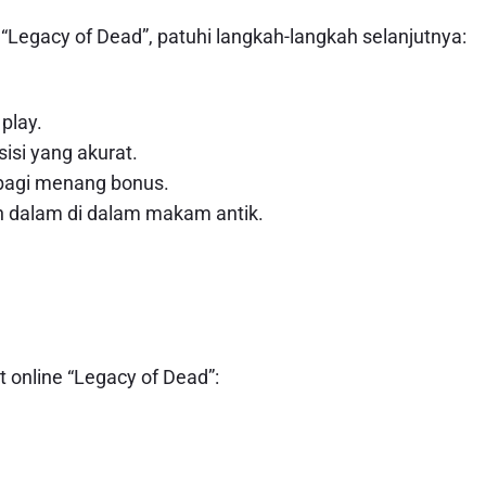
Legacy of Dead”, patuhi langkah-langkah selanjutnya:
play.
isi yang akurat.
bagi menang bonus.
n dalam di dalam makam antik.
 online “Legacy of Dead”: