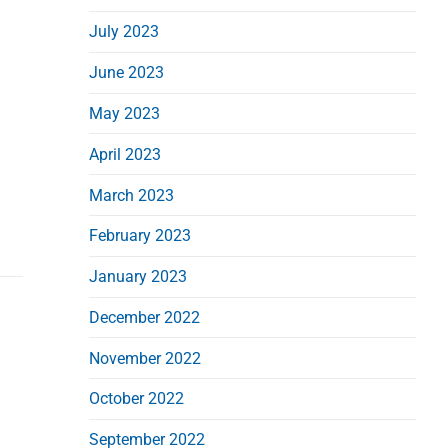
n
July 2023
June 2023
May 2023
April 2023
March 2023
February 2023
January 2023
December 2022
November 2022
October 2022
September 2022