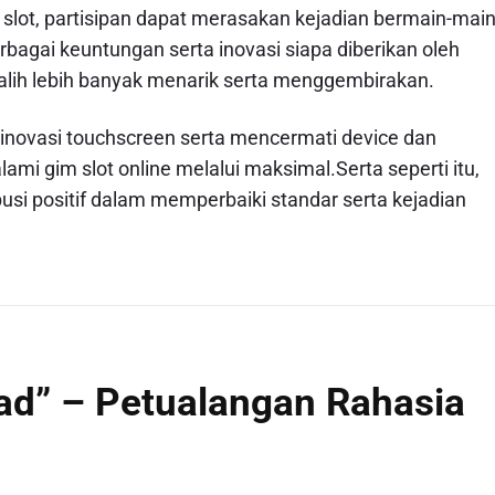
lot, partisipan dapat merasakan kejadian bermain-mai
rbagai keuntungan serta inovasi siapa diberikan oleh
ralih lebih banyak menarik serta menggembirakan.
novasi touchscreen serta mencermati device dan
mi gim slot online melalui maksimal.Serta seperti itu,
si positif dalam memperbaiki standar serta kejadian
ead” – Petualangan Rahasia