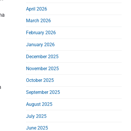
d
April 2026
e
na
b
March 2026
a
February 2026
r
January 2026
December 2025
November 2025
October 2025
n
September 2025
August 2025
July 2025
,
June 2025