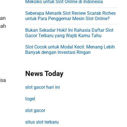
Meksiko untuk Slot Online di Indonesia
Seberapa Menarik Slot Review Scarab Riches
tan
untuk Para Penggemar Mesin Slot Online?
bah
Bukan Sekadar Hoki! Ini Rahasia Daftar Slot
Gacor Terbaru yang Wajib Kamu Tahu
Slot Cocok untuk Modal Kecil: Menang Lebih
Banyak dengan Investasi Ringan
News Today
isa
slot gacor hari ini
togel
slot gacor
situs slot terbaru