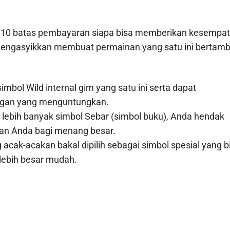
a 10 batas pembayaran siapa bisa memberikan kesempa
a mengasyikkan membuat permainan yang satu ini bertam
bol Wild internal gim yang satu ini serta dapat
ngan yang menguntungkan.
 lebih banyak simbol Sebar (simbol buku), Anda hendak
an Anda bagi menang besar.
acak-acakan bakal dipilih sebagai simbol spesial yang b
bih besar mudah.