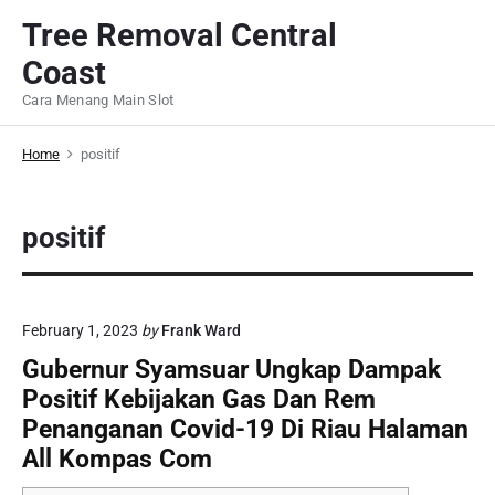
S
Tree Removal Central
k
Coast
i
p
Cara Menang Main Slot
t
o
Home
positif
c
o
positif
n
t
e
n
February 1, 2023
by
Frank Ward
t
Gubernur Syamsuar Ungkap Dampak
Positif Kebijakan Gas Dan Rem
Penanganan Covid-19 Di Riau Halaman
All Kompas Com