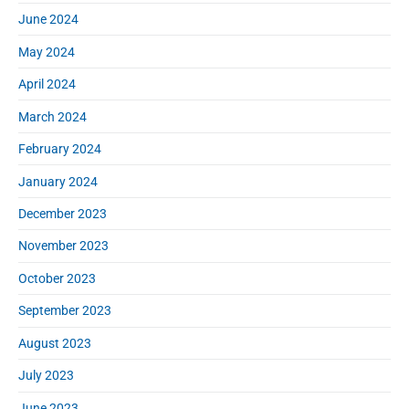
June 2024
May 2024
April 2024
March 2024
February 2024
January 2024
December 2023
November 2023
October 2023
September 2023
August 2023
July 2023
June 2023