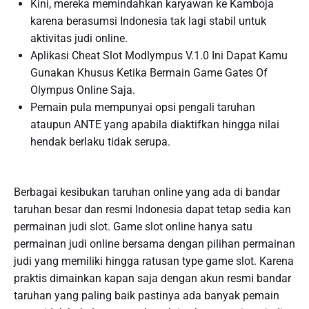
Kini, mereka memindahkan karyawan ke Kamboja
karena berasumsi Indonesia tak lagi stabil untuk
aktivitas judi online.
Aplikasi Cheat Slot Modlympus V.1.0 Ini Dapat Kamu
Gunakan Khusus Ketika Bermain Game Gates Of
Olympus Online Saja.
Pemain pula mempunyai opsi pengali taruhan
ataupun ANTE yang apabila diaktifkan hingga nilai
hendak berlaku tidak serupa.
Berbagai kesibukan taruhan online yang ada di bandar
taruhan besar dan resmi Indonesia dapat tetap sedia kan
permainan judi slot. Game slot online hanya satu
permainan judi online bersama dengan pilihan permainan
judi yang memiliki hingga ratusan type game slot. Karena
praktis dimainkan kapan saja dengan akun resmi bandar
taruhan yang paling baik pastinya ada banyak pemain