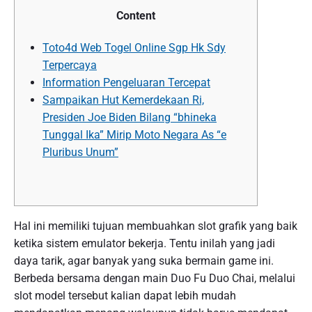
Content
Toto4d Web Togel Online Sgp Hk Sdy
Terpercaya
Information Pengeluaran Tercepat
Sampaikan Hut Kemerdekaan Ri,
Presiden Joe Biden Bilang “bhineka
Tunggal Ika” Mirip Moto Negara As “e
Pluribus Unum”
Hal ini memiliki tujuan membuahkan slot grafik yang baik
ketika sistem emulator bekerja. Tentu inilah yang jadi
daya tarik, agar banyak yang suka bermain game ini.
Berbeda bersama dengan main Duo Fu Duo Chai, melalui
slot model tersebut kalian dapat lebih mudah