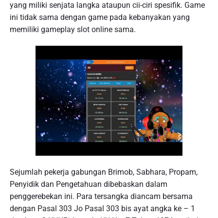
yang miliki senjata langka ataupun cii-ciri spesifik. Game
ini tidak sama dengan game pada kebanyakan yang
memiliki gameplay slot online sama.
Sejumlah pekerja gabungan Brimob, Sabhara, Propam,
Penyidik ​​dan Pengetahuan dibebaskan dalam
penggerebekan ini. Para tersangka diancam bersama
dengan Pasal 303 Jo Pasal 303 bis ayat angka ke – 1