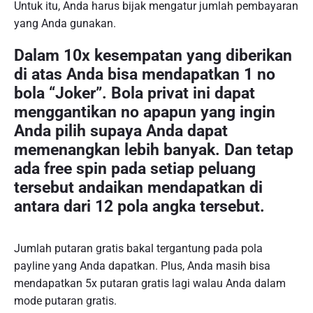
Untuk itu, Anda harus bijak mengatur jumlah pembayaran
yang Anda gunakan.
Dalam 10x kesempatan yang diberikan
di atas Anda bisa mendapatkan 1 no
bola “Joker”. Bola privat ini dapat
menggantikan no apapun yang ingin
Anda pilih supaya Anda dapat
memenangkan lebih banyak. Dan tetap
ada free spin pada setiap peluang
tersebut andaikan mendapatkan di
antara dari 12 pola angka tersebut.
Jumlah putaran gratis bakal tergantung pada pola
payline yang Anda dapatkan. Plus, Anda masih bisa
mendapatkan 5x putaran gratis lagi walau Anda dalam
mode putaran gratis.