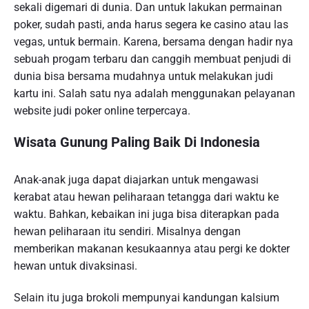
sekali digemari di dunia. Dan untuk lakukan permainan
poker, sudah pasti, anda harus segera ke casino atau las
vegas, untuk bermain. Karena, bersama dengan hadir nya
sebuah progam terbaru dan canggih membuat penjudi di
dunia bisa bersama mudahnya untuk melakukan judi
kartu ini. Salah satu nya adalah menggunakan pelayanan
website judi poker online terpercaya.
Wisata Gunung Paling Baik Di Indonesia
Anak-anak juga dapat diajarkan untuk mengawasi
kerabat atau hewan peliharaan tetangga dari waktu ke
waktu. Bahkan, kebaikan ini juga bisa diterapkan pada
hewan peliharaan itu sendiri. Misalnya dengan
memberikan makanan kesukaannya atau pergi ke dokter
hewan untuk divaksinasi.
Selain itu juga brokoli mempunyai kandungan kalsium