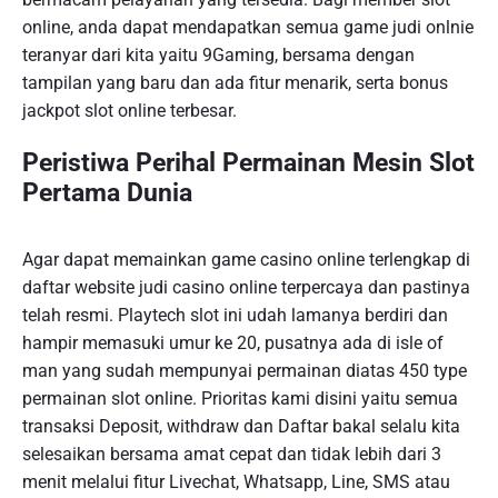
online, anda dapat mendapatkan semua game judi onlnie
teranyar dari kita yaitu 9Gaming, bersama dengan
tampilan yang baru dan ada fitur menarik, serta bonus
jackpot slot online terbesar.
Peristiwa Perihal Permainan Mesin Slot
Pertama Dunia
Agar dapat memainkan game casino online terlengkap di
daftar website judi casino online terpercaya dan pastinya
telah resmi. Playtech slot ini udah lamanya berdiri dan
hampir memasuki umur ke 20, pusatnya ada di isle of
man yang sudah mempunyai permainan diatas 450 type
permainan slot online. Prioritas kami disini yaitu semua
transaksi Deposit, withdraw dan Daftar bakal selalu kita
selesaikan bersama amat cepat dan tidak lebih dari 3
menit melalui fitur Livechat, Whatsapp, Line, SMS atau