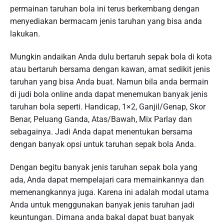
permainan taruhan bola ini terus berkembang dengan
menyediakan bermacam jenis taruhan yang bisa anda
lakukan.
Mungkin andaikan Anda dulu bertaruh sepak bola di kota
atau bertaruh bersama dengan kawan, amat sedikit jenis
taruhan yang bisa Anda buat. Namun bila anda bermain
di judi bola online anda dapat menemukan banyak jenis
taruhan bola seperti. Handicap, 1×2, Ganjil/Genap, Skor
Benar, Peluang Ganda, Atas/Bawah, Mix Parlay dan
sebagainya. Jadi Anda dapat menentukan bersama
dengan banyak opsi untuk taruhan sepak bola Anda.
Dengan begitu banyak jenis taruhan sepak bola yang
ada, Anda dapat mempelajari cara memainkannya dan
memenangkannya juga. Karena ini adalah modal utama
Anda untuk menggunakan banyak jenis taruhan jadi
keuntungan. Dimana anda bakal dapat buat banyak