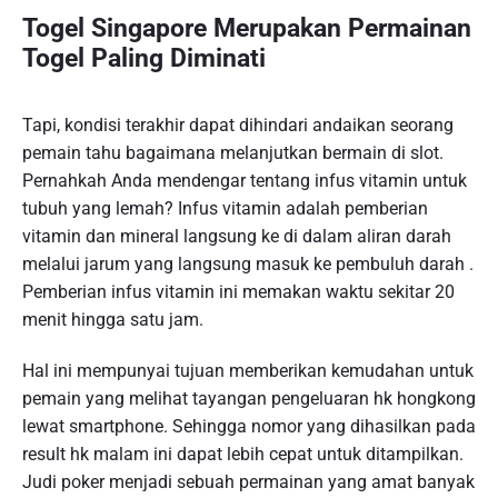
Togel Singapore Merupakan Permainan
Togel Paling Diminati
Tapi, kondisi terakhir dapat dihindari andaikan seorang
pemain tahu bagaimana melanjutkan bermain di slot.
Pernahkah Anda mendengar tentang infus vitamin untuk
tubuh yang lemah? Infus vitamin adalah pemberian
vitamin dan mineral langsung ke di dalam aliran darah
melalui jarum yang langsung masuk ke pembuluh darah .
Pemberian infus vitamin ini memakan waktu sekitar 20
menit hingga satu jam.
Hal ini mempunyai tujuan memberikan kemudahan untuk
pemain yang melihat tayangan pengeluaran hk hongkong
lewat smartphone. Sehingga nomor yang dihasilkan pada
result hk malam ini dapat lebih cepat untuk ditampilkan.
Judi poker menjadi sebuah permainan yang amat banyak