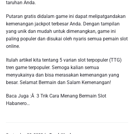
taruhan Anda.
Putaran gratis didalam game ini dapat melipatgandakan
kemenangan jackpot terbesar Anda. Dengan tampilan
yang unik dan mudah untuk dimenangkan, game ini
paling populer dan disukai oleh nyaris semua pemain slot
online.
Itulah artikel kita tentang 5 varian slot terpopuler (TTG)
tren game terpopuler. Semoga kalian semua
menyukainya dan bisa merasakan kemenangan yang
besar. Selamat Bermain dan Salam Kemenangan!
Baca Juga :Â 3 Trik Cara Menang Bermain Slot
Habanero…