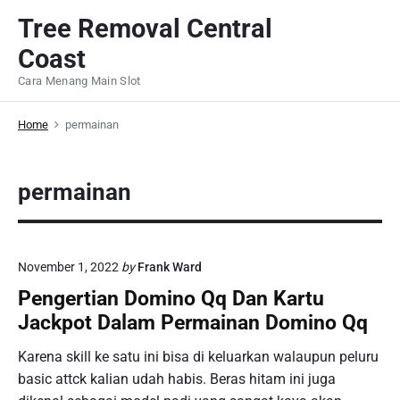
S
Tree Removal Central
k
Coast
i
p
Cara Menang Main Slot
t
o
Home
permainan
c
o
permainan
n
t
e
n
November 1, 2022
by
Frank Ward
t
Pengertian Domino Qq Dan Kartu
Jackpot Dalam Permainan Domino Qq
Karena skill ke satu ini bisa di keluarkan walaupun peluru
basic attck kalian udah habis. Beras hitam ini juga