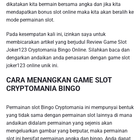
dikatakan kita bermain bersama angka dan jika kita
mendapatkan bonus slot online maka kita akan beralih ke
mode permainan slot.
Pada kesempatan kali ini, izinkan saya untuk
membicarakan artikel yang berjudul Review Game Slot
Joker123 Cryptomania Bingo Online. Silahkan baca dan
dengarkan andaikan anda penasaran dengan game slot
joker123 online unik ini.
CARA MENANGKAN GAME SLOT
CRYPTOMANIA BINGO
Permainan slot Bingo Cryptomania ini mempunyai bentuk
yang tidak sama dengan permainan slot lainnya di mana
andaikan didalam permainan yang sejenis akan
mengeluarkan gambar yang berputar, maka permainan
slot ini bersifat permainan angka dan bingo. Anda dapat