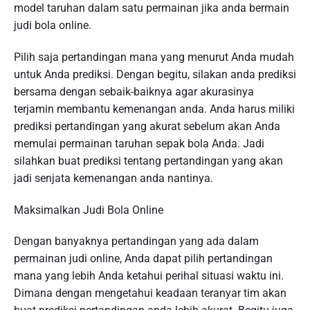
model taruhan dalam satu permainan jika anda bermain
judi bola online.
Pilih saja pertandingan mana yang menurut Anda mudah
untuk Anda prediksi. Dengan begitu, silakan anda prediksi
bersama dengan sebaik-baiknya agar akurasinya
terjamin membantu kemenangan anda. Anda harus miliki
prediksi pertandingan yang akurat sebelum akan Anda
memulai permainan taruhan sepak bola Anda. Jadi
silahkan buat prediksi tentang pertandingan yang akan
jadi senjata kemenangan anda nantinya.
Maksimalkan Judi Bola Online
Dengan banyaknya pertandingan yang ada dalam
permainan judi online, Anda dapat pilih pertandingan
mana yang lebih Anda ketahui perihal situasi waktu ini.
Dimana dengan mengetahui keadaan teranyar tim akan