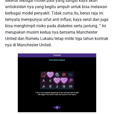
dikenal sebagai model padi yang sangat kaya akan
antioksidan nya yang begitu ampuh untuk bisa melawan
berbagai model penyakit. Tidak cuma itu, beras raja ini
ternyata mempunyai sifat anti inflasi, kaya serat dan juga
bisa menghimpit risiko pada diabetes serta jantung. ” Ini
merupakan musim kedua nya bersama Manchester
United dan Romelu Lukaku tetap miliki tiga tahun kontrak
nya di Manchester United.