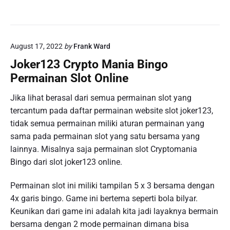
August 17, 2022
by
Frank Ward
Joker123 Crypto Mania Bingo
Permainan Slot Online
Jika lihat berasal dari semua permainan slot yang
tercantum pada daftar permainan website slot joker123,
tidak semua permainan miliki aturan permainan yang
sama pada permainan slot yang satu bersama yang
lainnya. Misalnya saja permainan slot Cryptomania
Bingo dari slot joker123 online.
Permainan slot ini miliki tampilan 5 x 3 bersama dengan
4x garis bingo. Game ini bertema seperti bola bilyar.
Keunikan dari game ini adalah kita jadi layaknya bermain
bersama dengan 2 mode permainan dimana bisa