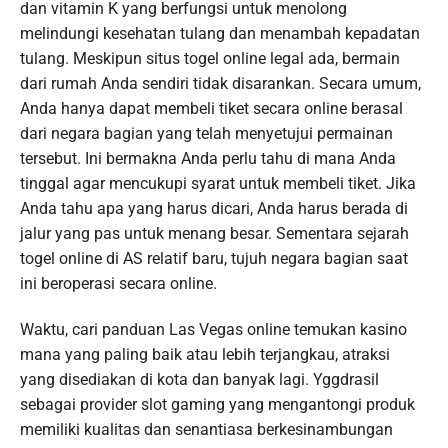
dan vitamin K yang berfungsi untuk menolong
melindungi kesehatan tulang dan menambah kepadatan
tulang. Meskipun situs togel online legal ada, bermain
dari rumah Anda sendiri tidak disarankan. Secara umum,
Anda hanya dapat membeli tiket secara online berasal
dari negara bagian yang telah menyetujui permainan
tersebut. Ini bermakna Anda perlu tahu di mana Anda
tinggal agar mencukupi syarat untuk membeli tiket. Jika
Anda tahu apa yang harus dicari, Anda harus berada di
jalur yang pas untuk menang besar. Sementara sejarah
togel online di AS relatif baru, tujuh negara bagian saat
ini beroperasi secara online.
Waktu, cari panduan Las Vegas online temukan kasino
mana yang paling baik atau lebih terjangkau, atraksi
yang disediakan di kota dan banyak lagi. Yggdrasil
sebagai provider slot gaming yang mengantongi produk
memiliki kualitas dan senantiasa berkesinambungan