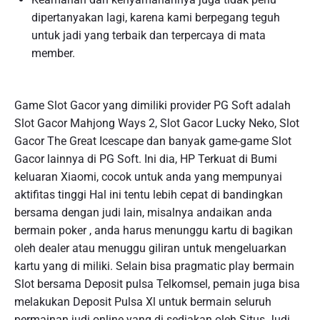
dipertanyakan lagi, karena kami berpegang teguh
untuk jadi yang terbaik dan terpercaya di mata
member.
Game Slot Gacor yang dimiliki provider PG Soft adalah
Slot Gacor Mahjong Ways 2, Slot Gacor Lucky Neko, Slot
Gacor The Great Icescape dan banyak game-game Slot
Gacor lainnya di PG Soft. Ini dia, HP Terkuat di Bumi
keluaran Xiaomi, cocok untuk anda yang mempunyai
aktifitas tinggi Hal ini tentu lebih cepat di bandingkan
bersama dengan judi lain, misalnya andaikan anda
bermain poker , anda harus menunggu kartu di bagikan
oleh dealer atau menuggu giliran untuk mengeluarkan
kartu yang di miliki. Selain bisa pragmatic play bermain
Slot bersama Deposit pulsa Telkomsel, pemain juga bisa
melakukan Deposit Pulsa Xl untuk bermain seluruh
permainan judi online yang di sediakan oleh Situs Judi