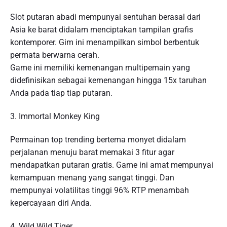
Slot putaran abadi mempunyai sentuhan berasal dari
Asia ke barat didalam menciptakan tampilan grafis
kontemporer. Gim ini menampilkan simbol berbentuk
permata berwarna cerah.
Game ini memiliki kemenangan multipemain yang
didefinisikan sebagai kemenangan hingga 15x taruhan
Anda pada tiap tiap putaran.
3. Immortal Monkey King
Permainan top trending bertema monyet didalam
perjalanan menuju barat memakai 3 fitur agar
mendapatkan putaran gratis. Game ini amat mempunyai
kemampuan menang yang sangat tinggi. Dan
mempunyai volatilitas tinggi 96% RTP menambah
kepercayaan diri Anda.
4. Wild Wild Tiger