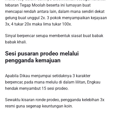
tebaran Tegap Moolah beserta ini lumayan buat
mencapai rendah antara lain, dalam mana sendiri dekat
gelung buat unggul 2x. 3 pokok menyampaikan kejayaan
3x, 4 tukar 20x maka lima tukar 100x.
Sinyal berpencar serupa membentuk siasat buat babak
babak khali.
Sesi pusaran prodeo melalui
pengganda kemajuan
Apabila Dikau menjumpai setidaknya 3 karakter
berpencar, pada mana melulu di dalam lilitan, Engkau
hendak menyambut 15 sesi prodeo.
Sewaktu kisaran ronde prodeo, pengganda kelebihan 3x
resmi guna segenap keuntungan koin.