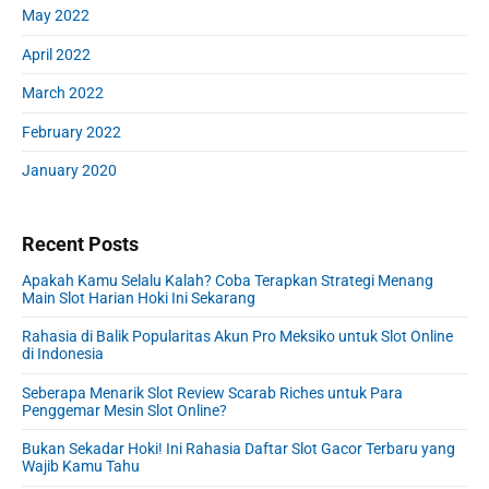
May 2022
April 2022
March 2022
February 2022
January 2020
Recent Posts
Apakah Kamu Selalu Kalah? Coba Terapkan Strategi Menang
Main Slot Harian Hoki Ini Sekarang
Rahasia di Balik Popularitas Akun Pro Meksiko untuk Slot Online
di Indonesia
Seberapa Menarik Slot Review Scarab Riches untuk Para
Penggemar Mesin Slot Online?
Bukan Sekadar Hoki! Ini Rahasia Daftar Slot Gacor Terbaru yang
Wajib Kamu Tahu