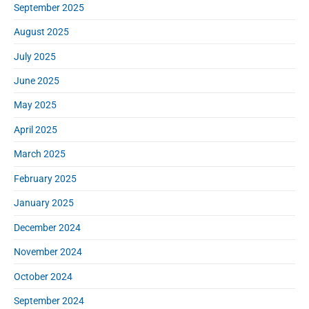
September 2025
August 2025
July 2025
June 2025
May 2025
April 2025
March 2025
February 2025
January 2025
December 2024
November 2024
October 2024
September 2024