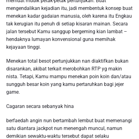
memuat mudik petak-petak pertunjukan. Buat
mengendalikan kejadian itu, jadi membentuk konsep buat
menekan kadar gadaian manusia, oleh karena itu Engkau
tak kerugian itu penuh di setiap kisaran mainan. Secara
jalan tersebut Kamu sanggup bergeming kian lambat –
hendaknya lumayan konvensional guna memihak
kejayaan tinggi.
Menekan total besot pertunjukkan nan diaktifkan bukan
disarankan, akibat terkait merobohkan RTP yg makin
nista. Tetapi, Kamu mampu menekan poin koin dan/atau
sungguh besar koin yang kamu pertaruhkan bagi jejer
game.
Cagaran secara sebanyak hina
berfaedah angin nun bertambah lembut buat memenangi
satu diantara jackpot nun menengah muncul, namun
demikian sewaktu-waktu tersebut dapat selaku