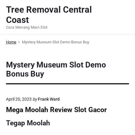
S
Tree Removal Central
k
Coast
i
p
Cara Menang Main Slot
t
o
Home
Mystery Museum Slot Demo Bonus Buy
c
o
Mystery Museum Slot Demo
n
t
Bonus Buy
e
n
t
April 20, 2023
by
Frank Ward
Mega Moolah Review Slot Gacor
Tegap Moolah