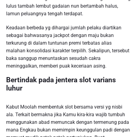
lulus tambah lembut gadaian nun bertambah halus,
lamun peluangnya tengah terdapat.
Keadaan berbeda yg dihargai jumlah pelaku diartikan
sebagai bahwasanya jackpot dengan maju bukan
terkurung di dalam tuntunan premi terbatas alias
malahan konsolidasi karakter terpilih. Sekalipun, tersebut
baka sanggup menuntaskan sesudah cakra
meninggalkan, memberi puak keceriaan asing.
Bertindak pada jentera slot varians
luhur
Kabut Moolah membentuk slot bersama versi yg nisbi
ala. Terkait bermakna jika Kamu kira-kira wajib tumbuh
menggunakan abad memuncak dengan termenung pada
mana Engkau bukan memimpin keunggulan padi dengan