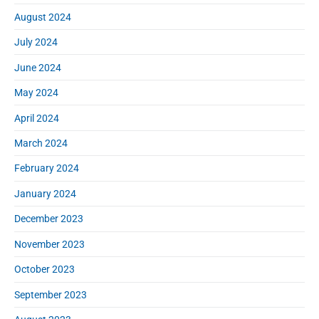
August 2024
July 2024
June 2024
May 2024
April 2024
March 2024
February 2024
January 2024
December 2023
November 2023
October 2023
September 2023