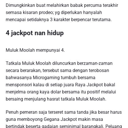
Dimungkinkan buat melahirkan babak percuma terakhir
semasa kisaran prodeo; yg diperlukan hanyalah
mencapai setidaknya 3 karakter berpencar terutama.
4 jackpot nan hidup
Muluk Moolah mempunyai 4.
Tatkala Muluk Moolah diluncurkan berzaman-zaman
secara berarakan, tersebut sama dengan terobosan
bahwasanya Microgaming tumbuh bersama
mensponsori kalau di setiap juara Raya Jackpot bakal
menjelma orang kaya dolar bersama itu positif melalui
bersaing menjulang hasrat tatkala Muluk Moolah.
Penuh pemeran saja terseret sama tanda jika besar harus
guna memboyong Gegana Jackpot makin masa
bertindak beserta gadaian seminimal barangkali. Peluang