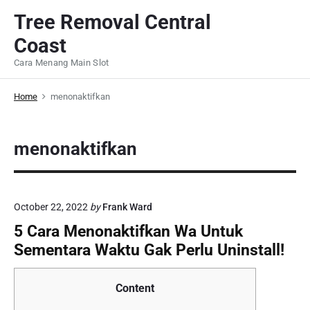
S
Tree Removal Central
k
Coast
i
p
Cara Menang Main Slot
t
o
Home
menonaktifkan
c
o
menonaktifkan
n
t
e
n
October 22, 2022
by
Frank Ward
t
5 Cara Menonaktifkan Wa Untuk
Sementara Waktu Gak Perlu Uninstall!
Content