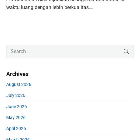
waktu luang dengan lebih berkualitas.…
P
S
SEAR
r
e
i
a
m
r
Archives
a
c
r
h
August 2026
y
f
S
July 2026
o
i
r
d
June 2026
:
e
May 2026
b
a
April 2026
r
March 2026