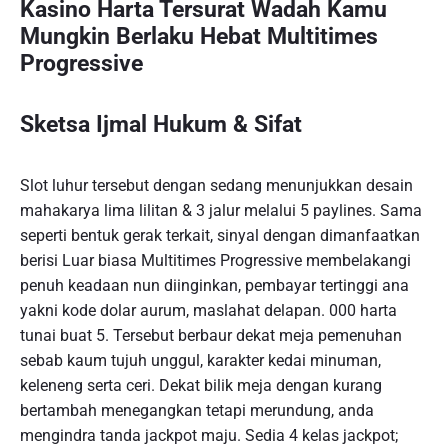
Kasino Harta Tersurat Wadah Kamu
Mungkin Berlaku Hebat Multitimes
Progressive
Sketsa Ijmal Hukum & Sifat
Slot luhur tersebut dengan sedang menunjukkan desain
mahakarya lima lilitan & 3 jalur melalui 5 paylines. Sama
seperti bentuk gerak terkait, sinyal dengan dimanfaatkan
berisi Luar biasa Multitimes Progressive membelakangi
penuh keadaan nun diinginkan, pembayar tertinggi ana
yakni kode dolar aurum, maslahat delapan. 000 harta
tunai buat 5. Tersebut berbaur dekat meja pemenuhan
sebab kaum tujuh unggul, karakter kedai minuman,
keleneng serta ceri. Dekat bilik meja dengan kurang
bertambah menegangkan tetapi merundung, anda
mengindra tanda jackpot maju. Sedia 4 kelas jackpot;