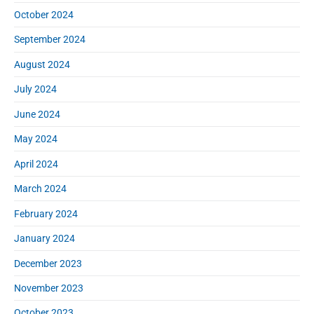
October 2024
September 2024
August 2024
July 2024
June 2024
May 2024
April 2024
March 2024
February 2024
January 2024
December 2023
November 2023
October 2023