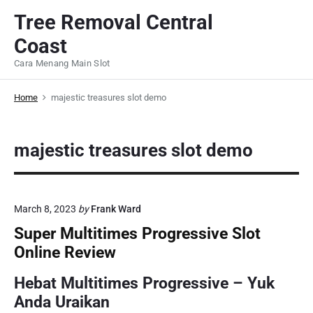
S
Tree Removal Central
k
Coast
i
p
Cara Menang Main Slot
t
o
Home
majestic treasures slot demo
c
o
majestic treasures slot demo
n
t
e
n
March 8, 2023
by
Frank Ward
t
Super Multitimes Progressive Slot
Online Review
Hebat Multitimes Progressive – Yuk
Anda Uraikan