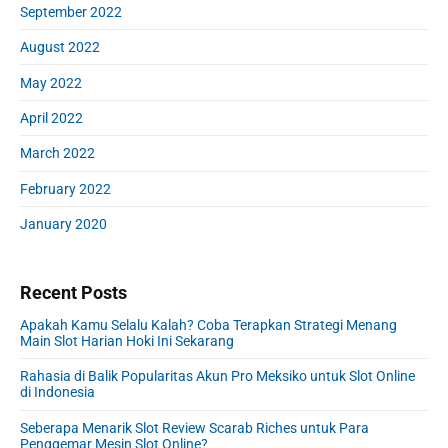
September 2022
August 2022
May 2022
April 2022
March 2022
February 2022
January 2020
Recent Posts
Apakah Kamu Selalu Kalah? Coba Terapkan Strategi Menang
Main Slot Harian Hoki Ini Sekarang
Rahasia di Balik Popularitas Akun Pro Meksiko untuk Slot Online
di Indonesia
Seberapa Menarik Slot Review Scarab Riches untuk Para
Penggemar Mesin Slot Online?