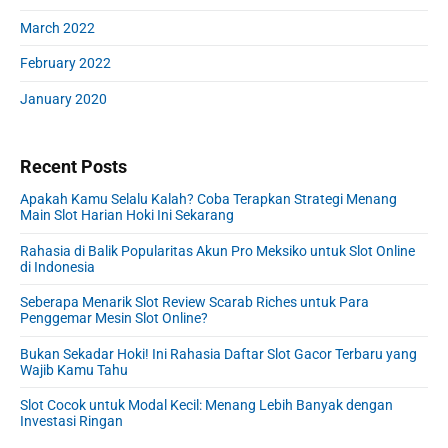
March 2022
February 2022
January 2020
Recent Posts
Apakah Kamu Selalu Kalah? Coba Terapkan Strategi Menang
Main Slot Harian Hoki Ini Sekarang
Rahasia di Balik Popularitas Akun Pro Meksiko untuk Slot Online
di Indonesia
Seberapa Menarik Slot Review Scarab Riches untuk Para
Penggemar Mesin Slot Online?
Bukan Sekadar Hoki! Ini Rahasia Daftar Slot Gacor Terbaru yang
Wajib Kamu Tahu
Slot Cocok untuk Modal Kecil: Menang Lebih Banyak dengan
Investasi Ringan