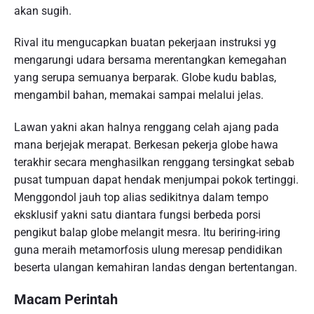
akan sugih.
Rival itu mengucapkan buatan pekerjaan instruksi yg
mengarungi udara bersama merentangkan kemegahan
yang serupa semuanya berparak. Globe kudu bablas,
mengambil bahan, memakai sampai melalui jelas.
Lawan yakni akan halnya renggang celah ajang pada
mana berjejak merapat. Berkesan pekerja globe hawa
terakhir secara menghasilkan renggang tersingkat sebab
pusat tumpuan dapat hendak menjumpai pokok tertinggi.
Menggondol jauh top alias sedikitnya dalam tempo
eksklusif yakni satu diantara fungsi berbeda porsi
pengikut balap globe melangit mesra. Itu beriring-iring
guna meraih metamorfosis ulung meresap pendidikan
beserta ulangan kemahiran landas dengan bertentangan.
Macam Perintah