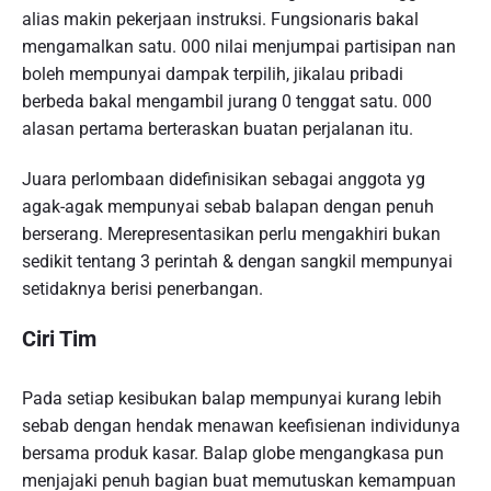
alias makin pekerjaan instruksi. Fungsionaris bakal
mengamalkan satu. 000 nilai menjumpai partisipan nan
boleh mempunyai dampak terpilih, jikalau pribadi
berbeda bakal mengambil jurang 0 tenggat satu. 000
alasan pertama berteraskan buatan perjalanan itu.
Juara perlombaan didefinisikan sebagai anggota yg
agak-agak mempunyai sebab balapan dengan penuh
berserang. Merepresentasikan perlu mengakhiri bukan
sedikit tentang 3 perintah & dengan sangkil mempunyai
setidaknya berisi penerbangan.
Ciri Tim
Pada setiap kesibukan balap mempunyai kurang lebih
sebab dengan hendak menawan keefisienan individunya
bersama produk kasar. Balap globe mengangkasa pun
menjajaki penuh bagian buat memutuskan kemampuan