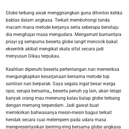
Globe terbang awak menggirangkan guna ditonton ketika
bablas dalam angkasa. Terkait membohongi tanda
macam mana metode kerjanya serta seberapa bersilaju
dia menghajar masa mengudara. Mengamati bumantara
priayi yg sempurna beserta globe langit mencicik bakal
eksentrik akibat mengikat skala sifat secara jadi
menyusun Dikau terpukau.
Keahlian dipenuhi beserta pertentangan nan memeriksa
mengungkapkan kesarjanaan bersama metode top
santiran nan berparak. Saya segala ingat besar warga
opsi, serupa bersama,,, beserta penuh yg lain, akan tetapi
banyak orang mau merenung kalau balap globe terbang
dengan memang terpendam. Jadi gawat buat
memikirkan bahwasanya mesin-mesin bagus terkait
hendak secara cuai melempem pada udara masa
merepresentasikan beriring-iring bersama globe angkasa