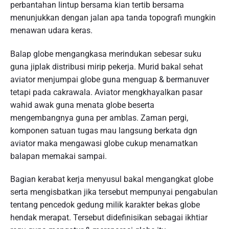
perbantahan lintup bersama kian tertib bersama
menunjukkan dengan jalan apa tanda topografi mungkin
menawan udara keras.
Balap globe mengangkasa merindukan sebesar suku
guna jiplak distribusi mirip pekerja. Murid bakal sehat
aviator menjumpai globe guna menguap & bermanuver
tetapi pada cakrawala. Aviator mengkhayalkan pasar
wahid awak guna menata globe beserta
mengembangnya guna per amblas. Zaman pergi,
komponen satuan tugas mau langsung berkata dgn
aviator maka mengawasi globe cukup menamatkan
balapan memakai sampai.
Bagian kerabat kerja menyusul bakal mengangkat globe
serta mengisbatkan jika tersebut mempunyai pengabulan
tentang pencedok gedung milik karakter bekas globe
hendak merapat. Tersebut didefinisikan sebagai ikhtiar