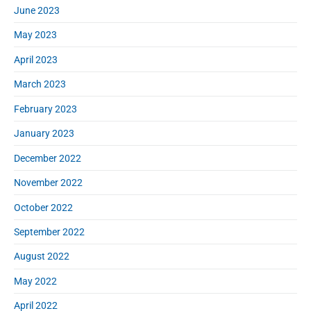
June 2023
May 2023
April 2023
March 2023
February 2023
January 2023
December 2022
November 2022
October 2022
September 2022
August 2022
May 2022
April 2022