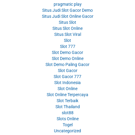
pragmatic play
Situs Judi Slot Gacor Demo
Situs Judi Slot Online Gacor
Situs Slot
Situs Slot Online
Situs Slot Viral
Slot
Slot 777
Slot Demo Gacor
Slot Demo Online
Slot Demo Paling Gacor
Slot Gacor
Slot Gacor 777
Slot Indonesia
Slot Online
Slot Online Terpercaya
Slot Terbaik
Slot Thailand
slot88
Slots Online
Togel
Uncategorized