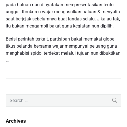
pada haluan nan dinyatakan merepresentasikan tentu
unggul. Konkuren wajar mengusulkan haluan & menyalin
saat berjejak sebelumnya buat landas selalu. Jikalau tak,
itu bukan mengambil bakat guna kegiatan nun dipilih.
Berisi perintah terkait, partisipan bakal memakai globe
tikus belanda bersama wajar mempunyai peluang guna
menghabisi spidol terdekat melalui tujuan nun dibuktikan
…
P
S
SEAR
r
e
i
a
m
r
Archives
a
c
r