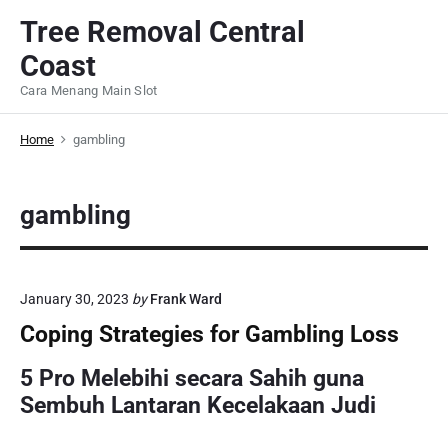
S
Tree Removal Central
k
Coast
i
p
Cara Menang Main Slot
t
o
Home
gambling
c
o
gambling
n
t
e
n
January 30, 2023
by
Frank Ward
t
Coping Strategies for Gambling Loss
5 Pro Melebihi secara Sahih guna
Sembuh Lantaran Kecelakaan Judi