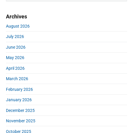
i
a
m
r
Archives
a
c
r
h
August 2026
y
f
S
July 2026
o
i
r
d
June 2026
:
e
May 2026
b
a
April 2026
r
March 2026
February 2026
January 2026
December 2025
November 2025
October 2025