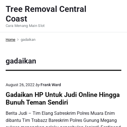
S
Tree Removal Central
k
Coast
i
p
Cara Menang Main Slot
t
o
Home
gadaikan
c
o
gadaikan
n
t
e
n
August 26, 2022
by
Frank Ward
t
Gadaikan HP Untuk Judi Online Hingga
Bunuh Teman Sendiri
Berita Judi – Tim Elang Satreskrim Polres Muara Enim
dibantu Tim Trabazz Bareskrim Polres Gunung Megang