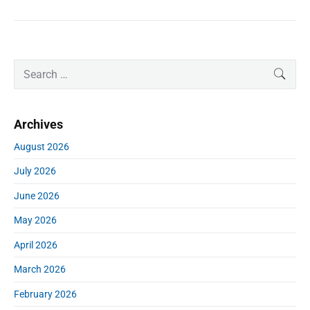
P
S
SEAR
r
e
i
a
m
r
Archives
a
c
r
h
August 2026
y
f
S
July 2026
o
i
r
d
June 2026
:
e
May 2026
b
a
April 2026
r
March 2026
February 2026